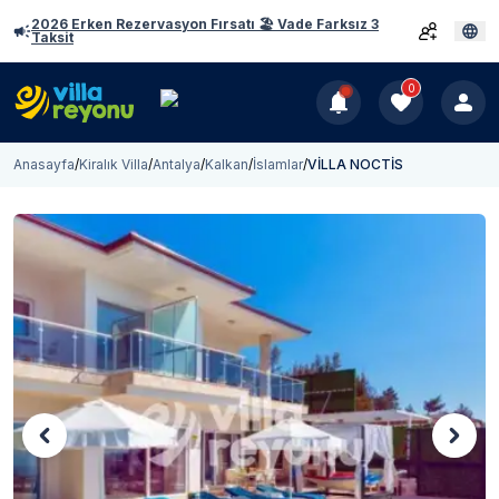
2026 Erken Rezervasyon Fırsatı 🏖️ Vade Farksız 3
Taksit
0
Anasayfa
/
Kiralık Villa
/
Antalya
/
Kalkan
/
İslamlar
/
VİLLA NOCTİS