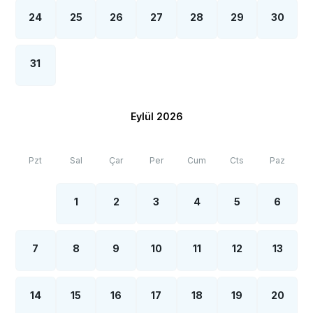
*
Kalkan bölgesinde özellikle yaz aylarında
24
25
26
27
28
29
30
yoğun nüfus artışı sebebiyle; bölge
genelinde nadiren de olsa internet, elektrik
ve su kesintileri yaşanabilmektedir.
31
Eylül 2026
Pzt
Sal
Çar
Per
Cum
Cts
Paz
1
2
3
4
5
6
7
8
9
10
11
12
13
14
15
16
17
18
19
20