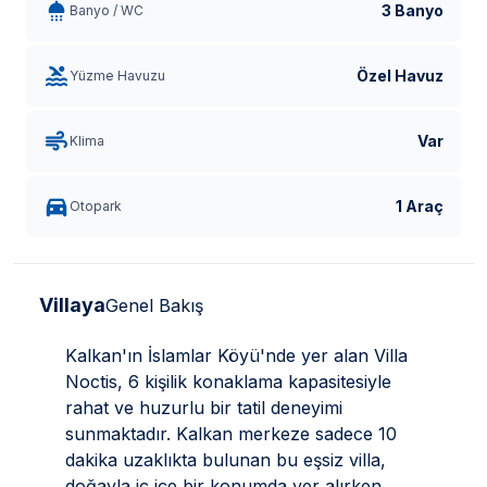
3 Banyo
Banyo / WC
Özel Havuz
Yüzme Havuzu
Var
Klima
1 Araç
Otopark
Villaya
Genel Bakış
Kalkan'ın İslamlar Köyü'nde yer alan Villa
Noctis, 6 kişilik konaklama kapasitesiyle
rahat ve huzurlu bir tatil deneyimi
sunmaktadır. Kalkan merkeze sadece 10
dakika uzaklıkta bulunan bu eşsiz villa,
doğayla iç içe bir konumda yer alırken,