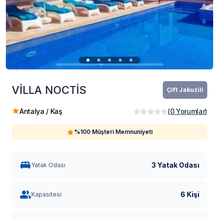
VİLLA NOCTİS
Çift Jakuzili
Antalya / Kaş
(
0
Yorumlar
)
%100 Müşteri Memnuniyeti
3 Yatak Odası
Yatak Odası
6 Kişi
Kapasitesi