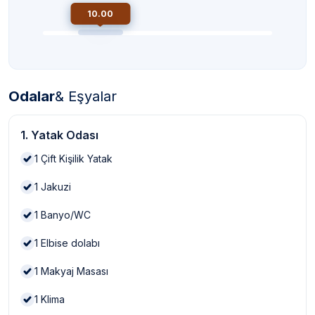
10.00
Odalar
& Eşyalar
1. Yatak Odası
1
Çift Kişilik Yatak
1
Jakuzi
1
Banyo/WC
1
Elbise dolabı
1
Makyaj Masası
1
Klima