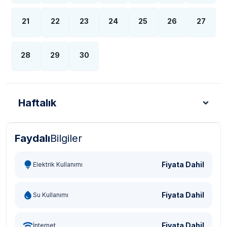
21
22
23
24
25
26
27
28
29
30
Haftalık
Faydalı
Bilgiler
Türk Lirası - TL
Dolar - USD
Sterlin - GBP
Eur
Fiyata Dahil
Elektrik Kullanımı
Fiyata Dahil
Su Kullanımı
Fiyata Dahil
İnternet