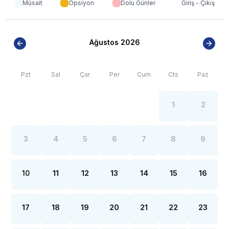
Müsait
Opsiyon
Dolu Günler
Giriş - Çıkış
*
Doğa içerisinde bulunan tüm villalarımızda düzenli
olarak ilaçlama yapılmaktadır. Ancak yine de çevrede
kelebek, böcek, sinek vb. bulunma ihtimali
bulunmaktadır.
Ağustos 2026
Pzt
Sal
Çar
Per
Cum
Cts
Paz
1
2
3
4
5
6
7
8
9
10
11
12
13
14
15
16
17
18
19
20
21
22
23