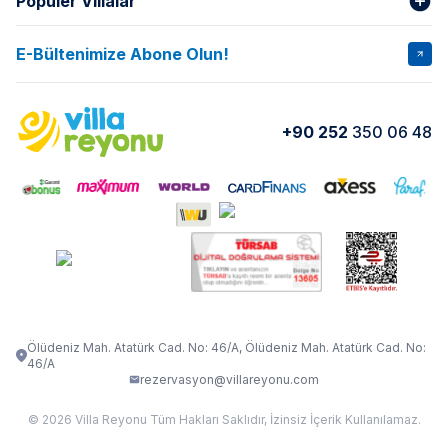
Popüler Villalar
Hakkımızda
Gizlilik Şartları
İptal Şartları
Banka Hesapları
E-Bültenimize Abone Olun!
VİLLA SALKIM
VİLLA SLAY 1
Kurumsal
Blog
VİLLA GOLD ROSE
VİLLA SARNIÇ
Yorumlar
Nasıl Kiralarım
+90 252
350 06 48
VİLLA OLENNA 1
VİLLA MERT
İletişim
Kiralama Sözleşmesi
VİLLA VERDANİA
VİLLA BELLA
Belgelerimiz
VİLLA MİRAVA
VILLA ADRIMA 1
VİLLA TİAMO
VİLLA ZEYTİN DALI
VİLLA LARA
VILLA ELMALI
VİLLA EVRİM 1
Ölüdeniz Mah. Atatürk Cad. No: 46/A, Ölüdeniz Mah. Atatürk Cad. No:
46/A
rezervasyon@villareyonu.com
© 2026 Villa Reyonu Tüm Hakları Saklıdır, İzinsiz İçerik Kullanılamaz.