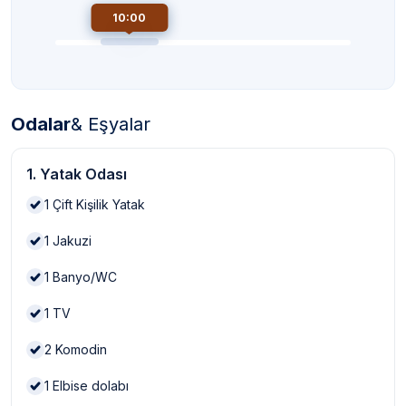
10:00
Odalar
& Eşyalar
1. Yatak Odası
1
Çift Kişilik Yatak
1
Jakuzi
1
Banyo/WC
1
TV
2
Komodin
1
Elbise dolabı