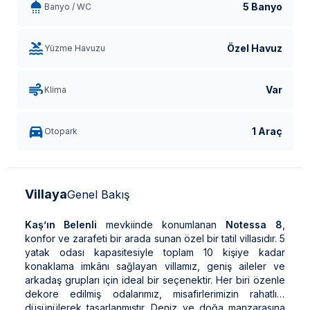
5 Banyo
Banyo / WC
Özel Havuz
Yüzme Havuzu
Var
Klima
1 Araç
Otopark
Villaya
Genel Bakış
Kaş’ın Belenli
mevkiinde konumlanan
Notessa 8
,
konfor ve zarafeti bir arada sunan özel bir tatil villasıdır. 5
yatak odası kapasitesiyle toplam 10 kişiye kadar
konaklama imkânı sağlayan villamız, geniş aileler ve
arkadaş grupları için ideal bir seçenektir. Her biri özenle
dekore edilmiş odalarımız, misafirlerimizin rahatlığı
düşünülerek tasarlanmıştır. Deniz ve doğa manzarasına