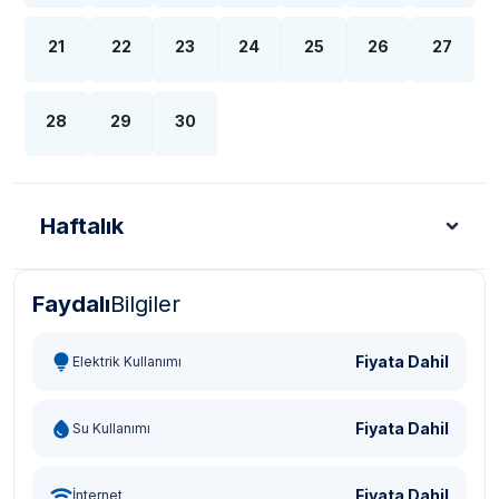
21
22
23
24
25
26
27
28
29
30
Haftalık
Faydalı
Bilgiler
Türk Lirası - TL
Dolar - USD
Sterlin - GBP
Eur
Fiyata Dahil
Elektrik Kullanımı
Fiyata Dahil
Su Kullanımı
Fiyata Dahil
İnternet