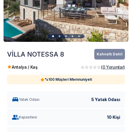
VİLLA NOTESSA 8
Kahvaltı Dahil
Antalya / Kaş
(
0
Yorumlar
)
%100 Müşteri Memnuniyeti
5 Yatak Odası
Yatak Odası
10 Kişi
Kapasitesi