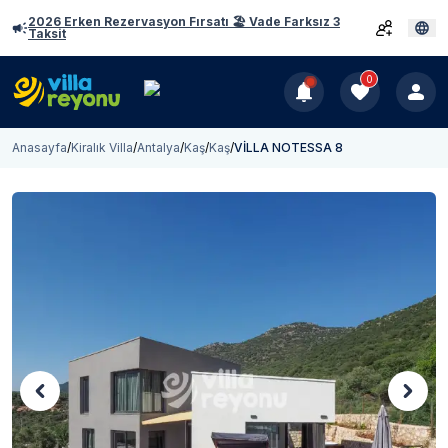
2026 Erken Rezervasyon Fırsatı 🏖️ Vade Farksız 3
Taksit
0
Anasayfa
/
Kiralık Villa
/
Antalya
/
Kaş
/
Kaş
/
VİLLA NOTESSA 8