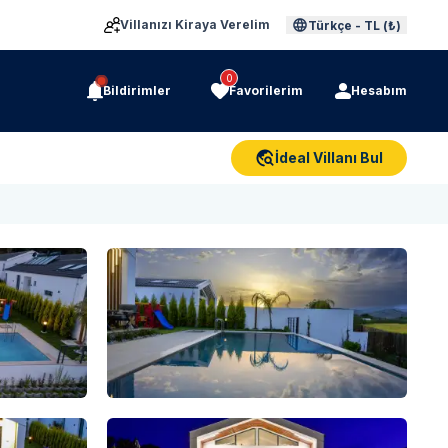
Villanızı Kiraya Verelim
Türkçe
-
TL (₺)
0
Bildirimler
Favorilerim
Hesabım
İdeal Villanı Bul