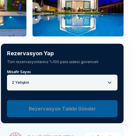
Tüm fotoğrafları gör
(
48
)
Rezervasyon Yap
Tüm rezervasyonlarınız %100 para iadesi güvenceli
Misafir Sayısı
2 Yetişkin
Rezervasyon Talebi Gönder