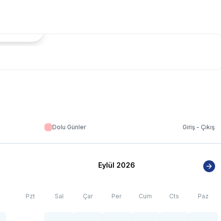
tada Göster
Dolu Günler
Giriş - Çıkış
Eylül 2026
Pzt
Sal
Çar
Per
Cum
Cts
Paz