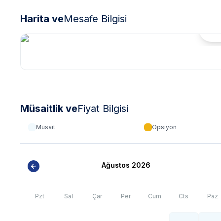
Harita ve
Mesafe Bilgisi
Hari
Müsaitlik ve
Fiyat Bilgisi
Müsait
Opsiyon
Ağustos 2026
Pzt
Sal
Çar
Per
Cum
Cts
Paz