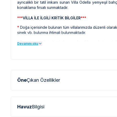
ayrıcalıklı bir tatil imkanı sunan Villa Odella yemyeşil 
konaklama fırsatı sunmaktadır.
***
VİLLA İLE İLGİLİ KRİTİK BİLGİLER
***
*
Doğa içerisinde bulunan tüm villalarımızda düzenli olar
sinek vb. bulunma ihtimali bulunmaktadır.
*
Bu evin resimleri sitemizde yer alan diğer evlerin resim
Devamını oku
profesyonel fotoğraf makinaları ile çekilmektedir. Bu ne
olarak görülebilmektedir.
***
BÖLGE İLE İLGİLİ KRİTİK BİLGİLER
***
*
Fethiye bölgesinde özellikle yaz aylarında yoğun nüf
elektrik ve su kesintileri yaşanabilmektedir.
Öne
Çıkan Özellikler
Havuz
Bilgisi