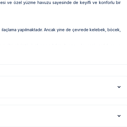
bahçesi ve özel yüzme havuzu sayesinde de keyifli ve konforlu bir
ak ilaçlama yapılmaktadır. Ancak yine de çevrede kelebek, böcek,
leri gibi görüntüyü ekrana sığdırmak amacıyla, geniş açılı lens ve
denle resimler üzerinde yer alan objeler gerçeğinden daha büyük
us artışı sebebiyle; bölge genelinde nadiren de olsa internet,