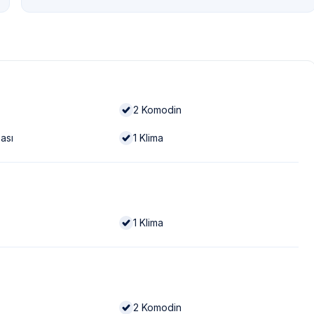
2
Komodin
ası
1
Klima
1
Klima
2
Komodin