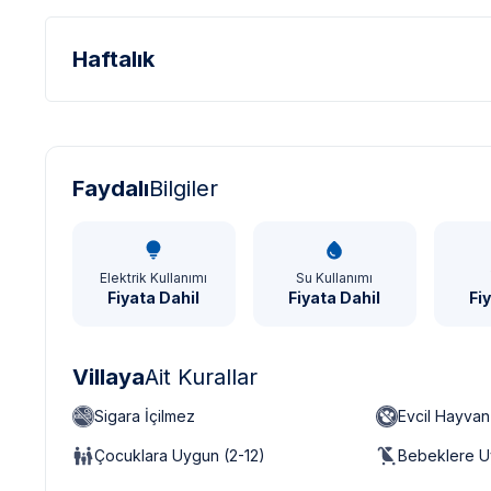
Haftalık
Türk Lirası - TL
Dolar - USD
Sterlin - GBP
Faydalı
Bilgiler
Elektrik Kullanımı
Su Kullanımı
Fiyata Dahil
Fiyata Dahil
Fi
Villaya
Ait Kurallar
Sigara İçilmez
Evcil Hayva
Çocuklara Uygun (2-12)
Bebeklere U