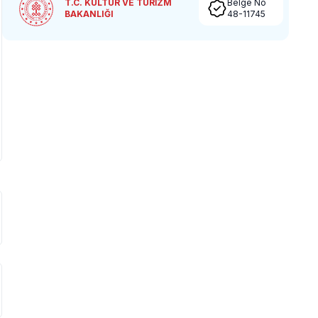
T.C. KÜLTÜR VE TURİZM
Belge No
BAKANLIĞI
48-11745