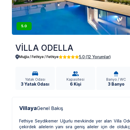
5.0
VİLLA ODELLA
5.0
(
12
Yorumlar
)
Muğla / Fethiye
/
Fethiye
Yatak Odası
Kapasitesi
Banyo / WC
3 Yatak Odası
6 Kişi
3 Banyo
Villaya
Genel Bakış
Fethiye Seydikemer Uğurlu mevkiinde yer alan Villa Ode
çekirdek ailelerin yanı sıra geniş aileler için de olduk