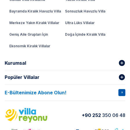
Bayramda Kiralık Havuzlu Villa
Sonsuzluk Havuzlu Villa
Merkeze Yakın Kiralık Villalar
Ultra Lüks Villalar
Geniş Aile Grupları İçin
Doğa İçinde Kiralık Villa
Ekonomik Kiralık Villalar
Kurumsal
Popüler Villalar
Hakkımızda
Gizlilik Şartları
İptal Şartları
Banka Hesapları
E-Bültenimize Abone Olun!
VİLLA SALKIM
VİLLA SLAY 1
Kurumsal
Blog
VİLLA GOLD ROSE
VİLLA SARNIÇ
Yorumlar
Nasıl Kiralarım
+90 252
350 06 48
VİLLA OLENNA 1
VİLLA MERT
İletişim
Kiralama Sözleşmesi
VİLLA VERDANİA
VİLLA BELLA