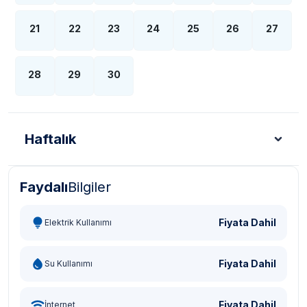
21
22
23
24
25
26
27
28
29
30
Haftalık
Faydalı
Bilgiler
Türk Lirası - TL
Dolar - USD
Sterlin - GBP
Eur
Fiyata Dahil
Elektrik Kullanımı
Fiyata Dahil
Su Kullanımı
Fiyata Dahil
İnternet