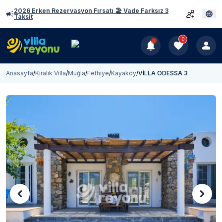
2026 Erken Rezervasyon Fırsatı 🏖️ Vade Farksız 3
Taksit
0
Anasayfa
/
Kiralık Villa
/
Muğla
/
Fethiye
/
Kayaköy
/
VİLLA ODESSA 3