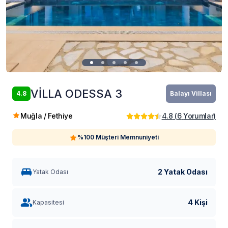
VİLLA ODESSA 3
4.8
Balayı Villası
Muğla / Fethiye
4.8
(
6
Yorumlar
)
%100 Müşteri Memnuniyeti
2 Yatak Odası
Yatak Odası
4 Kişi
Kapasitesi