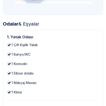
Odalar
& Eşyalar
1. Yatak Odası
1
Çift Kişilik Yatak
1
Banyo/WC
1
Komodin
1
Elbise dolabı
1
Makyaj Masası
1
Klima