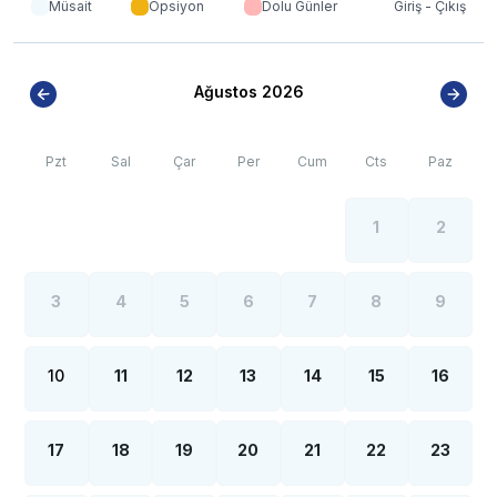
Müsait
Opsiyon
Dolu Günler
Giriş - Çıkış
görülebilmektedir.
***
BÖLGE İLE İLGİLİ KRİTİK BİLGİLER
***
*
Fethiye bölgesinde özellikle yaz aylarında yoğun nüfus
Ağustos 2026
artışı sebebiyle; bölge genelinde nadiren de
olsa internet, elektrik ve su kesintileri yaşanabilmektedir.
Pzt
Sal
Çar
Per
Cum
Cts
Paz
1
2
3
4
5
6
7
8
9
10
11
12
13
14
15
16
17
18
19
20
21
22
23