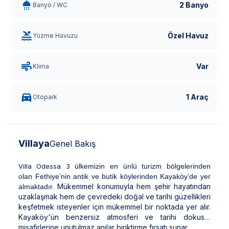
2 Banyo
Banyo / WC
Özel Havuz
Yüzme Havuzu
Var
Klima
1 Araç
Otopark
Villaya
Genel Bakış
Villa Odessa 3
ülkemizin en ünlü turizm bölgelerinden
olan Fethiye’nin antik ve butik köylerinden Kayaköy’de yer
Mükemmel konumuyla hem şehir hayatından
almaktadır.
uzaklaşmak hem de çevredeki doğal ve tarihi güzellikleri
keşfetmek isteyenler için mükemmel bir noktada yer alır.
Kayaköy'ün benzersiz atmosferi ve tarihi dokusu,
misafirlerine unutulmaz anılar biriktirme fırsatı sunar.