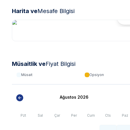
*
Antalya/Kalkan bölgesinde özellikle yaz aylarında yoğun
Harita ve
Mesafe Bilgisi
olsa internet, elektrik ve su kesintileri yaşanabilmektedir.
Hari
Müsaitlik ve
Fiyat Bilgisi
Müsait
Opsiyon
Ağustos 2026
Pzt
Sal
Çar
Per
Cum
Cts
Paz