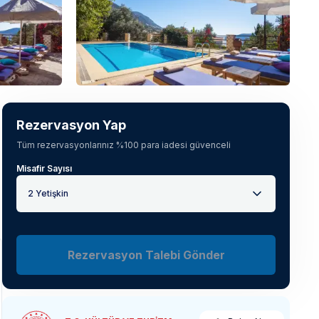
Tüm fotoğrafları gör
(
28
)
Rezervasyon Yap
Tüm rezervasyonlarınız %100 para iadesi güvenceli
Misafir Sayısı
2 Yetişkin
Rezervasyon Talebi Gönder