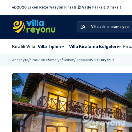
2026 Erken Rezervasyon Fırsatı 🏖️ Vade Farksız 3 Taksit
Kiralık Villa
Villa Tipleri
Villa Kiralama Bölgeleri
Fırs
Anasayfa
/
Kiralık Villa
/
Antalya
/
Kalkan
/
Ortaalan
/
Villa Okyanus