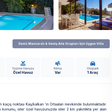
Deniz Manzaralı & Geniş Aile Grupları İçin Uygun Villa
Yüzme Havuzu
Klima
Otopark
Özel Havuz
Var
1 Araç
in kaçış noktası Kaş/kalkan ‘ın Ortaalan mevkiinde bulunmaktadır.
u konumu, ister özel havuzunuzda ister 2 km yakınlıkta yer alan