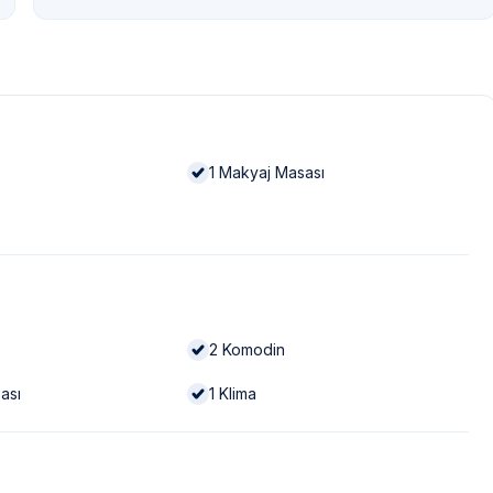
1
Makyaj Masası
2
Komodin
ası
1
Klima