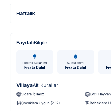
Haftalık
Türk Lirası - TL
Dolar - USD
Sterlin - GBP
Faydalı
Bilgiler
Elektrik Kullanımı
Su Kullanımı
Fiyata Dahil
Fiyata Dahil
Fi
Villaya
Ait Kurallar
Sigara İçilmez
Evcil Hayva
Çocuklara Uygun (2-12)
Bebeklere U