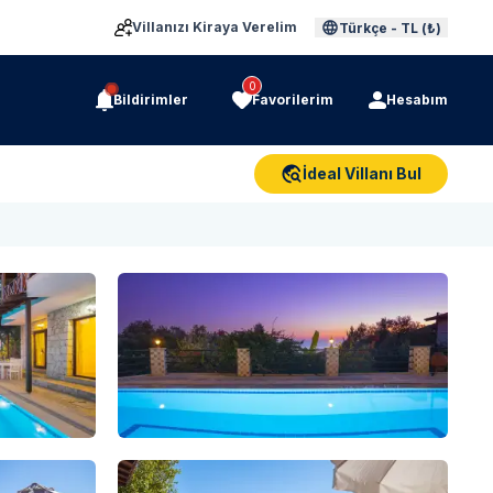
Villanızı Kiraya Verelim
Türkçe
-
TL (₺)
0
Bildirimler
Favorilerim
Hesabım
İdeal Villanı Bul