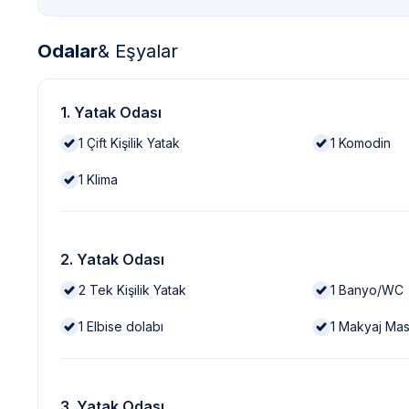
Odalar
& Eşyalar
1. Yatak Odası
1
Çift Kişilik Yatak
1
Komodin
1
Klima
2. Yatak Odası
2
Tek Kişilik Yatak
1
Banyo/WC
1
Elbise dolabı
1
Makyaj Mas
3. Yatak Odası