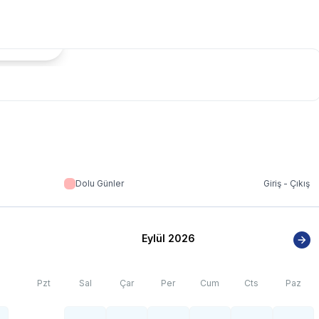
 nüfus artışı sebebiyle; bölge genelinde nadiren de
tada Göster
Dolu Günler
Giriş - Çıkış
Eylül 2026
Pzt
Sal
Çar
Per
Cum
Cts
Paz