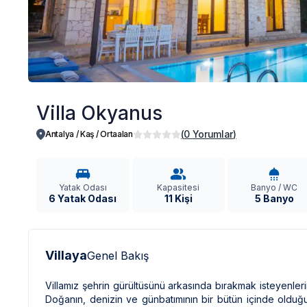
Villa Okyanus
(
0
Yorumlar
)
Antalya / Kaş
/
Ortaalan
Yatak Odası
Kapasitesi
Banyo / WC
6 Yatak Odası
11 Kişi
5 Banyo
Villaya
Genel Bakış
Villamız şehrin gürültüsünü arkasında bırakmak isteyenler
Doğanın, denizin ve günbatımının bir bütün içinde olduğ