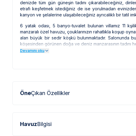
denizde tüm gün güneşin tadını çıkarabileceğiniz, dinlen
etrafı keşfetmek istediğiniz de ise yorulmadan evinizden ç
kanyon ve şelalerine ulaşabileceğiniz ayrıcalıklı bir tatil i
6 yatak odası, 5 banyo-tuvalet bulunan villamız 11 kş
manzaralı özel havuzu, çouklarınızın rahatlıkla koşup oy
alan büyük bir sedir köşkü bulunmaktadır. Salonunda bulu
köşesinden görünen doğa ve deniz manzarasının tadını her an
Devamını oku
***
VİLLA İLE İLGİLİ KRİTİK BİLGİLER
***
*
Doğa içerisinde bulunan tüm villalarımızda düzenli olar
sinek vb. bulunma ihtimali bulunmaktadır.
*
Bu evin resimleri sitemizde yer alan diğer evlerin resiml
profesyonel fotoğraf makinaları ile çekilmektedir. Bu ne
Öne
Çıkan Özellikler
olarak görülebilmektedir.
***
BÖLGE İLE İLGİLİ KRİTİK BİLGİLER
***
*
Antalya/Kalkan çevresinde bulunan villarımızın bir kısmı,
Havuz
Bilgisi
Bu villalarımıza ulaşmak için yokuş yukarı çıkılması gerekmek
olabilmektedir.