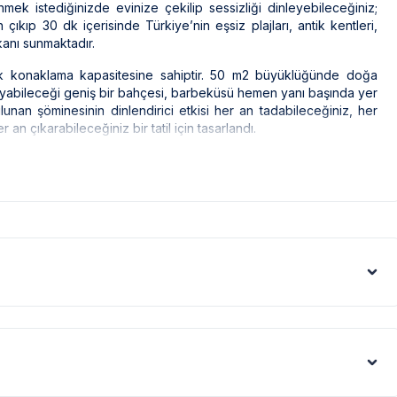
mek istediğinizde evinize çekilip sessizliği dinleyebileceğiniz;
ıkıp 30 dk içerisinde Türkiye’nin eşsiz plajları, antik kentleri,
mkanı sunmaktadır.
ilik konaklama kapasitesine sahiptir. 50 m2 büyüklüğünde doğa
nayabileceği geniş bir bahçesi, barbeküsü hemen yanı başında yer
nan şöminesinin dinlendirici etkisi her an tadabileceğiniz, her
 çıkarabileceğiniz bir tatil için tasarlandı.
ak ilaçlama yapılmaktadır. Ancak yine de çevrede kelebek, böcek,
eri gibi görüntüyü ekrana sığdırmak amacıyla, geniş açılı lens ve
denle resimler üzerinde yer alan objeler gerçeğinden daha büyük
 bölge şartları sebebiyle yamaç üzerine kurulmuştur.
tedir. Bazı villalarımızın ise yolu stabilize(toprak)