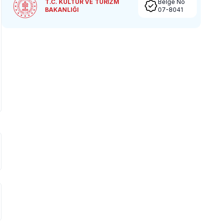
T.C. KÜLTÜR VE TURİZM
Belge No
BAKANLIĞI
07-8041