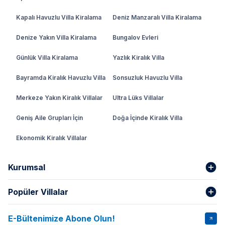
Kapalı Havuzlu Villa Kiralama
Deniz Manzaralı Villa Kiralama
Denize Yakın Villa Kiralama
Bungalov Evleri
Günlük Villa Kiralama
Yazlık Kiralık Villa
Bayramda Kiralık Havuzlu Villa
Sonsuzluk Havuzlu Villa
Merkeze Yakın Kiralık Villalar
Ultra Lüks Villalar
Geniş Aile Grupları İçin
Doğa İçinde Kiralık Villa
Ekonomik Kiralık Villalar
Kurumsal
Popüler Villalar
Hakkımızda
Gizlilik Şartları
İptal Şartları
Banka Hesapları
E-Bültenimize Abone Olun!
VİLLA SALKIM
VİLLA SLAY 1