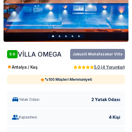
VİLLA OMEGA
5.0
Jakuzili Muhafazakar Villa
Antalya / Kaş
5.0
(
4
Yorumlar
)
%100 Müşteri Memnuniyeti
2 Yatak Odası
Yatak Odası
4 Kişi
Kapasitesi