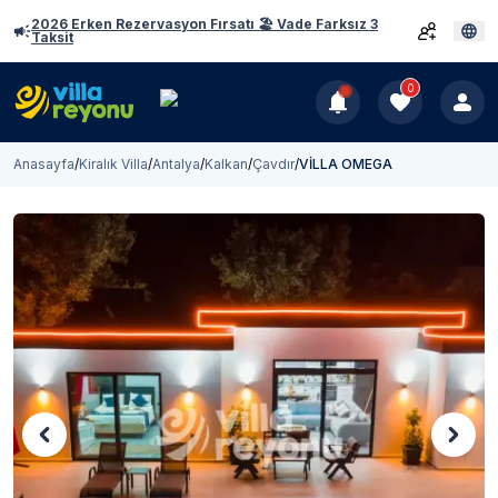
2026 Erken Rezervasyon Fırsatı 🏖️ Vade Farksız 3
Taksit
0
Anasayfa
/
Kiralık Villa
/
Antalya
/
Kalkan
/
Çavdır
/
VİLLA OMEGA