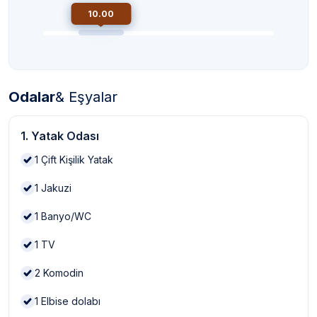
10.00
Odalar
& Eşyalar
1. Yatak Odası
1
Çift Kişilik Yatak
1
Jakuzi
1
Banyo/WC
1
TV
2
Komodin
1
Elbise dolabı