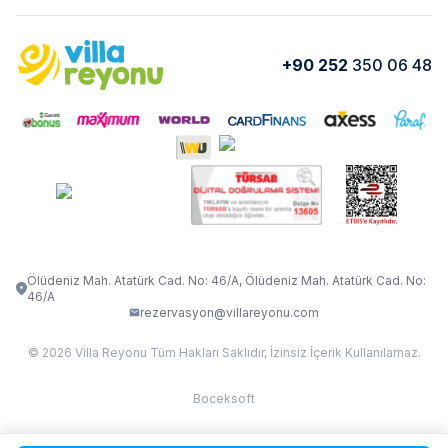
Kurumsal
Blog
VİLLA GOLD ROSE
VİLLA SARNIÇ
Yorumlar
Nasıl Kiralarım
+90 252
350 06 48
VİLLA OLENNA 1
VİLLA MERT
İletişim
Kiralama Sözleşmesi
VİLLA VERDANİA
VİLLA BELLA
Belgelerimiz
VİLLA MİRAVA
VILLA ADRIMA 1
VİLLA TİAMO
VİLLA ZEYTİN DALI
VİLLA LARA
VILLA ELMALI
VİLLA EVRİM 1
Ölüdeniz Mah. Atatürk Cad. No: 46/A, Ölüdeniz Mah. Atatürk Cad. No:
46/A
rezervasyon@villareyonu.com
© 2026 Villa Reyonu Tüm Hakları Saklıdır, İzinsiz İçerik Kullanılamaz.
Boceksoft
Fethiye Kas Kalkan 2