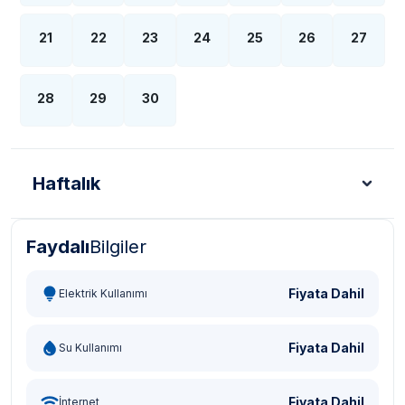
21
22
23
24
25
26
27
28
29
30
Haftalık
Faydalı
Bilgiler
Türk Lirası - TL
Dolar - USD
Sterlin - GBP
Eur
Fiyata Dahil
Elektrik Kullanımı
Fiyata Dahil
Su Kullanımı
Fiyata Dahil
İnternet