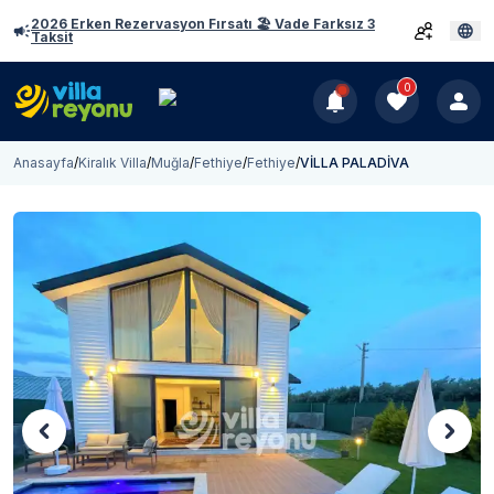
2026 Erken Rezervasyon Fırsatı 🏖️ Vade Farksız 3
Taksit
0
Anasayfa
/
Kiralık Villa
/
Muğla
/
Fethiye
/
Fethiye
/
VİLLA PALADİVA