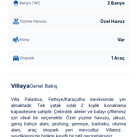
2 Banyo
Banyo / WC
Özel Havuz
Yüzme Havuzu
Var
Klima
1 Araç
Otopark
Villaya
Genel Bakış
Villa Paladiva, Fethiye/Karaçulha mevkiisinde yer
almaktadır. Tek yatak odalı 2 kişilik konaklama
kapasitesine sahiptir. Çekirdek aileler ve balayı çiftlerimiz
için ideal bir seçenektir. Özel yüzme havuzu, jakuzi,
geniş bahçe alanı, şezlong, şemsiye, barbekü, oturma
alanı, araç otopark yeri mevcuttur. Villamızda
sevdiklerinizle birlikte keyifli bir tatil geçirebilirsiniz.