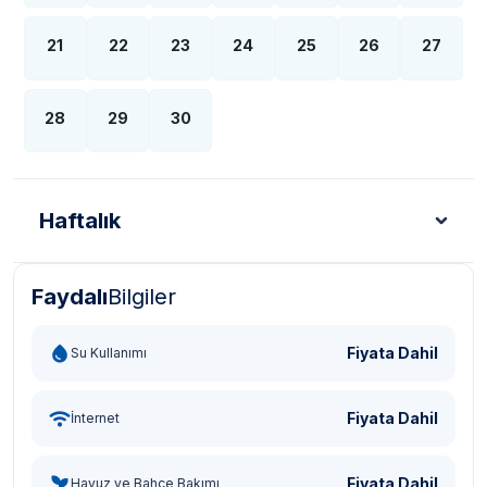
21
22
23
24
25
26
27
28
29
30
Haftalık
Faydalı
Bilgiler
Türk Lirası - TL
Dolar - USD
Sterlin - GBP
Eur
Fiyata Dahil
Su Kullanımı
Fiyata Dahil
İnternet
Fiyata Dahil
Havuz ve Bahçe Bakımı