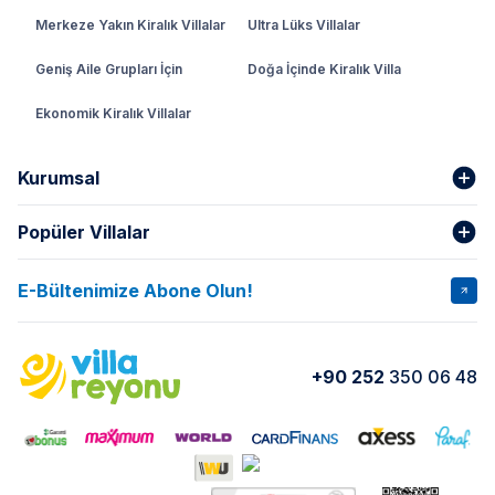
Merkeze Yakın Kiralık Villalar
Ultra Lüks Villalar
Geniş Aile Grupları İçin
Doğa İçinde Kiralık Villa
Ekonomik Kiralık Villalar
Kurumsal
Popüler Villalar
Hakkımızda
Gizlilik Şartları
İptal Şartları
Banka Hesapları
E-Bültenimize Abone Olun!
VİLLA SALKIM
VİLLA SLAY 1
Kurumsal
Blog
VİLLA GOLD ROSE
VİLLA SARNIÇ
Yorumlar
Nasıl Kiralarım
+90 252
350 06 48
VİLLA OLENNA 1
VİLLA MERT
İletişim
Kiralama Sözleşmesi
VİLLA VERDANİA
VİLLA BELLA
Belgelerimiz
VİLLA MİRAVA
VILLA ADRIMA 1