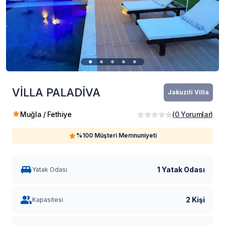
VİLLA PALADİVA
Jakuzili Villa
Muğla / Fethiye
(
0
Yorumlar
)
%100 Müşteri Memnuniyeti
1 Yatak Odası
Yatak Odası
2 Kişi
Kapasitesi