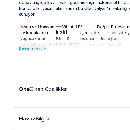
doğayla iç içe keyifli vakit geçirmek için mükemmel bir a
konforlu bir yaşam alanı sunan bu villa, Dalyan'ın sakinliği
sunuyor.
:
Evcil hayvan
Not
***
VİLLA İLE
*
Doğa
*
Bu evin re
ile konaklama
İLGİLİ
içerisinde
sitemizde y
yapacak olan
KRİTİK
bulunan tüm
diğer ev
misafirlerimizden
BİLGİLER
***
villalarımızda
resimler
Devamını oku
2500 TL temizlik
düzenli olarak
görüntüyü 
ücreti talep
ilaçlama
sığdırmak
edilmektedir.
yapılmaktadır.
amacıyla,
Yalnızca küçük
Ancak yine
açılı le
ırk kabul
de çevrede
profesyone
edilmektedir.
kelebek,
fotoğraf
böcek, sinek
makinala
Öne
Çıkan Özellikler
vb. bulunma
çekilmekte
ihtimali
nedenle re
bulunmaktadır.
üzerinde y
objeler
gerçeğind
Havuz
Bilgisi
daha b
olarak