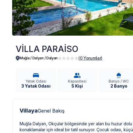
VİLLA PARAİSO
(
0
Yorumlar
)
Muğla / Dalyan
/
Dalyan
Yatak Odası
Kapasitesi
Banyo / WC
3 Yatak Odası
5 Kişi
2 Banyo
Villaya
Genel Bakış
Muğla Dalyan, Okçular bölgesinde yer alan bu huzur dolu vi
konaklamalar için ideal bir tatil sunuyor. Çocuk odası, küç