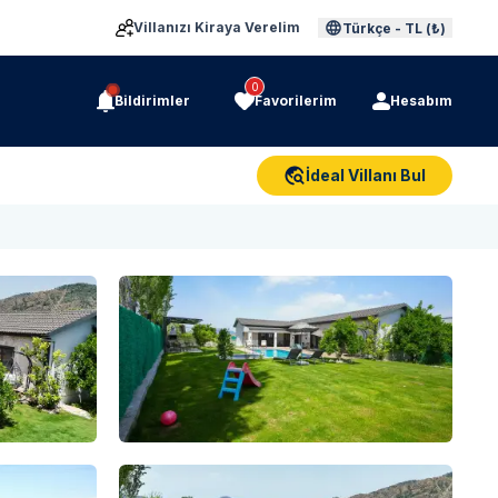
Villanızı Kiraya Verelim
Türkçe
-
TL (₺)
0
Bildirimler
Favorilerim
Hesabım
İdeal Villanı Bul