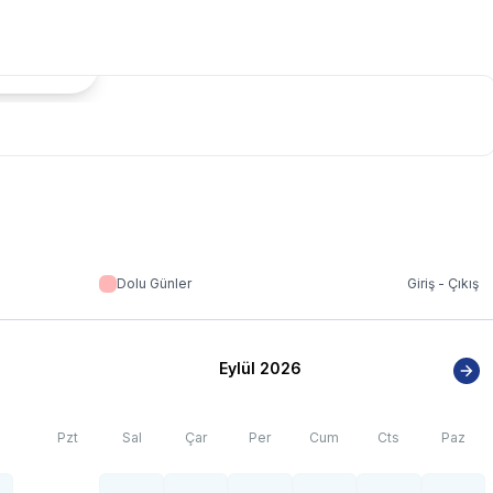
ktedir.
tada Göster
Dolu Günler
Giriş - Çıkış
Eylül 2026
Pzt
Sal
Çar
Per
Cum
Cts
Paz