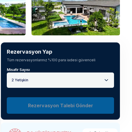
Tüm fotoğrafları gör
(
45
)
Rezervasyon Yap
Tüm rezervasyonlarınız %100 para iadesi güvenceli
Misafir Sayısı
2 Yetişkin
Rezervasyon Talebi Gönder