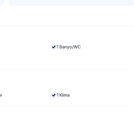
1
Banyo/WC
bı
1
Klima