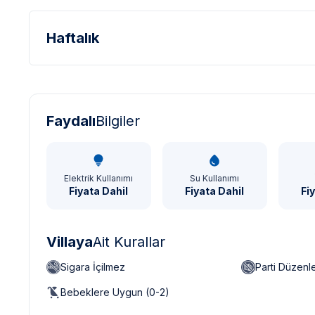
Haftalık
Türk Lirası - TL
Dolar - USD
Sterlin - GBP
Faydalı
Bilgiler
Elektrik Kullanımı
Su Kullanımı
Fiyata Dahil
Fiyata Dahil
Fi
Villaya
Ait Kurallar
Sigara İçilmez
Parti Düzen
Bebeklere Uygun (0-2)