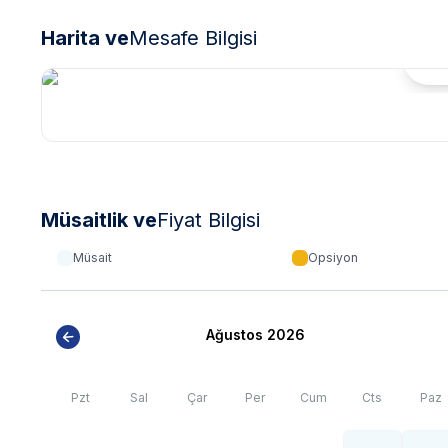
görülebilme
Harita ve
Mesafe Bilgisi
Hari
Müsaitlik ve
Fiyat Bilgisi
Müsait
Opsiyon
Ağustos 2026
Pzt
Sal
Çar
Per
Cum
Cts
Paz