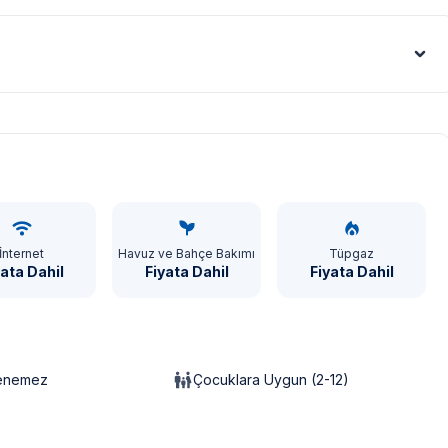
Euro - €
İnternet
Havuz ve Bahçe Bakımı
Tüpgaz
yata Dahil
Fiyata Dahil
Fiyata Dahil
lenemez
Çocuklara Uygun (2-12)