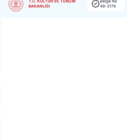
T.C. KÜLTÜR VE TURİZM
Belge No
BAKANLIĞI
48-3176
bölgesinde özellikle
arında yoğun nüfus
sebebiyle; bölge
nde nadiren de
ernet, elektrik ve su
ri yaşanabilmektedir.