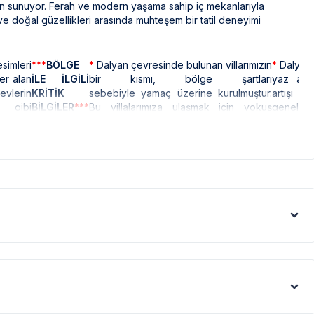
lan sunuyor. Ferah ve modern yaşama sahip iç mekanlarıyla
 ve doğal güzellikleri arasında muhteşem bir tatil deneyimi
simleri
***
BÖLGE
*
Dalyan çevresinde bulunan villarımızın
*
Dalyan 
er alan
İLE İLGİLİ
bir kısmı, bölge şartları
yaz ayl
lerin
KRİTİK
sebebiyle yamaç üzerine kurulmuştur.
artışı 
i gibi
BİLGİLER
***
Bu villalarımıza ulaşmak için yokuş
geneli
ekrana
yukarı çıkılması gerekmektedir. Bazı
olsa int
villalarımızın ise yolu stabilize(toprak)
kesintile
 geniş
olabilmektedir.
ns ve
l
rı ile
dir. Bu
simler
er alan
en
üyük