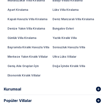
Muhafazakar Villa Kiralama
Balayı Villası Kiralama
Apart Kiralama
Lüks Villa Kiralama
Kapalı Havuzlu Villa Kiralama
Deniz Manzaralı Villa Kiralama
Denize Yakın Villa Kiralama
Bungalov Evleri
Günlük Villa Kiralama
Yazlık Kiralık Villa
Bayramda Kiralık Havuzlu Villa
Sonsuzluk Havuzlu Villa
Merkeze Yakın Kiralık Villalar
Ultra Lüks Villalar
Geniş Aile Grupları İçin
Doğa İçinde Kiralık Villa
Ekonomik Kiralık Villalar
Kurumsal
Popüler Villalar
Hakkımızda
Gizlilik Şartları