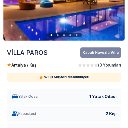
VİLLA PAROS
Kapalı Havuzlu Villa
Antalya / Kaş
(
0
Yorumlar
)
%100 Müşteri Memnuniyeti
1 Yatak Odası
Yatak Odası
2 Kişi
Kapasitesi