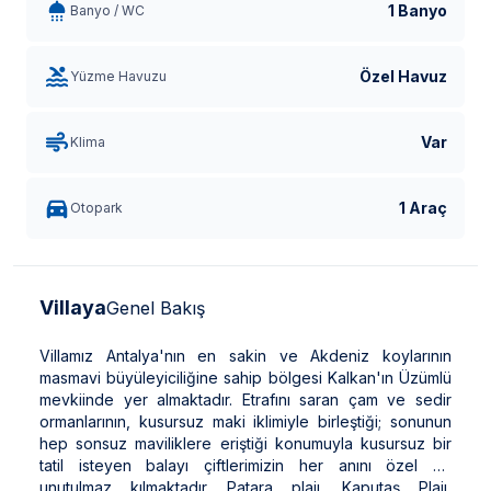
1 Banyo
Banyo / WC
Özel Havuz
Yüzme Havuzu
Var
Klima
1 Araç
Otopark
Villaya
Genel Bakış
Villamız Antalya'nın en sakin ve Akdeniz koylarının
masmavi büyüleyiciliğine sahip bölgesi Kalkan'ın Üzümlü
mevkiinde yer almaktadır. Etrafını saran çam ve sedir
ormanlarının, kusursuz maki iklimiyle birleştiği; sonunun
hep sonsuz maviliklere eriştiği konumuyla kusursuz bir
tatil isteyen balayı çiftlerimizin her anını özel ve
unutulmaz kılmaktadır. Patara plajı, Kaputaş Plajı,