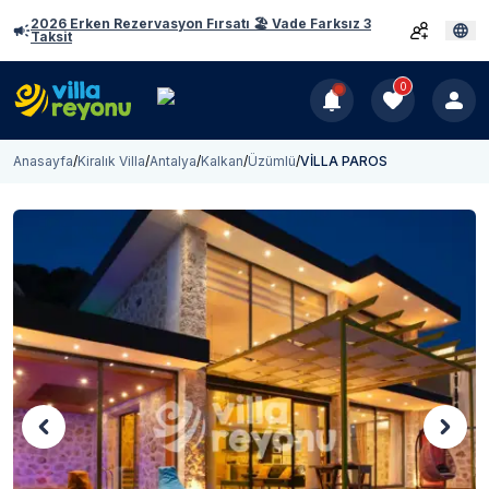
2026 Erken Rezervasyon Fırsatı 🏖️ Vade Farksız 3
Taksit
0
Anasayfa
/
Kiralık Villa
/
Antalya
/
Kalkan
/
Üzümlü
/
VİLLA PAROS