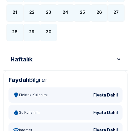
21
22
23
24
25
26
27
28
29
30
Haftalık
Faydalı
Bilgiler
Türk Lirası - TL
Dolar - USD
Sterlin - GBP
Eur
Fiyata Dahil
Elektrik Kullanımı
Fiyata Dahil
Su Kullanımı
Fiyata Dahil
İnternet