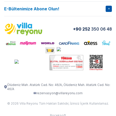
İptal Şartları
Banka Hesapları
E-Bültenimize Abone Olun!
VİLLA SALKIM
VİLLA SLAY 1
Kurumsal
Blog
VİLLA GOLD ROSE
VİLLA SARNIÇ
Yorumlar
Nasıl Kiralarım
+90 252
350 06 48
VİLLA OLENNA 1
VİLLA MERT
İletişim
Kiralama Sözleşmesi
VİLLA VERDANİA
VİLLA BELLA
Belgelerimiz
VİLLA MİRAVA
VILLA ADRIMA 1
VİLLA TİAMO
VİLLA ZEYTİN DALI
VİLLA LARA
VILLA ELMALI
VİLLA EVRİM 1
Ölüdeniz Mah. Atatürk Cad. No: 46/A, Ölüdeniz Mah. Atatürk Cad. No:
46/A
rezervasyon@villareyonu.com
© 2026 Villa Reyonu Tüm Hakları Saklıdır, İzinsiz İçerik Kullanılamaz.
Boceksoft