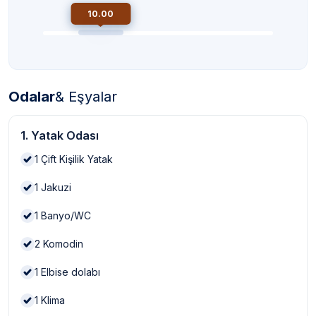
10.00
Odalar
& Eşyalar
1. Yatak Odası
1
Çift Kişilik Yatak
1
Jakuzi
1
Banyo/WC
2
Komodin
1
Elbise dolabı
1
Klima