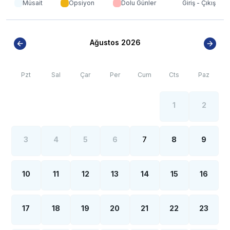
Müsait
Opsiyon
Dolu Günler
Giriş - Çıkış
bulunmaktadır.
Ağustos 2026
Pzt
Sal
Çar
Per
Cum
Cts
Paz
1
2
3
4
5
6
7
8
9
10
11
12
13
14
15
16
17
18
19
20
21
22
23