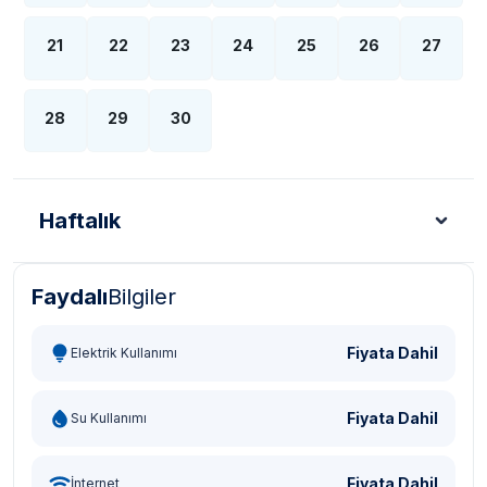
21
22
23
24
25
26
27
28
29
30
Haftalık
Faydalı
Bilgiler
Türk Lirası - TL
Dolar - USD
Sterlin - GBP
Eur
Fiyata Dahil
Elektrik Kullanımı
Fiyata Dahil
Su Kullanımı
Fiyata Dahil
İnternet