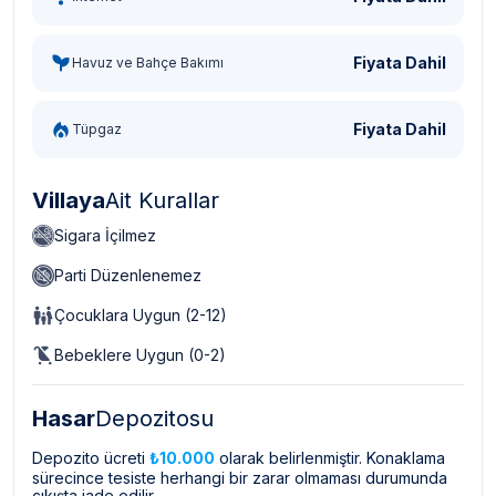
Fiyata Dahil
Havuz ve Bahçe Bakımı
Fiyata Dahil
Tüpgaz
Villaya
Ait Kurallar
Sigara İçilmez
Parti Düzenlenemez
Çocuklara Uygun (2-12)
Bebeklere Uygun (0-2)
Hasar
Depozitosu
Depozito ücreti
₺10.000
olarak belirlenmiştir. Konaklama
sürecince tesiste herhangi bir zarar olmaması durumunda
çıkışta iade edilir.