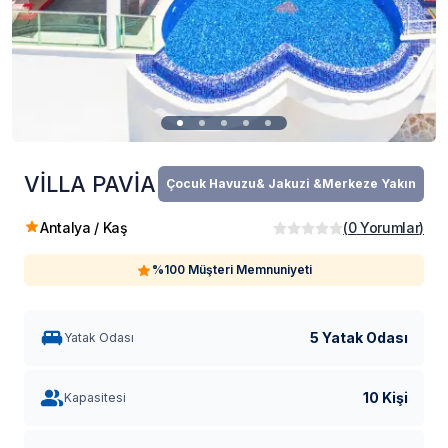
VİLLA PAVİA
Çocuk Havuzu& Jakuzi &Merkeze Yakın
Antalya / Kaş
(
0
Yorumlar
)
%100 Müşteri Memnuniyeti
5 Yatak Odası
Yatak Odası
10 Kişi
Kapasitesi