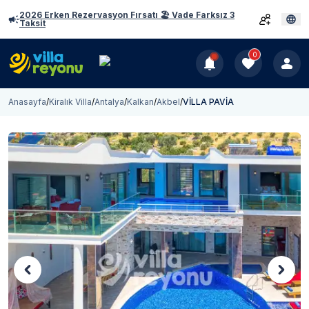
2026 Erken Rezervasyon Fırsatı 🏖️ Vade Farksız 3
Taksit
0
Anasayfa
/
Kiralık Villa
/
Antalya
/
Kalkan
/
Akbel
/
VİLLA PAVİA