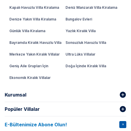
Kapalı Havuzlu Villa Kiralama
Deniz Manzaralı Villa Kiralama
Denize Yakın Villa Kiralama
Bungalov Evleri
Günlük Villa Kiralama
Yazlık Kiralık Villa
Bayramda Kiralık Havuzlu Villa
Sonsuzluk Havuzlu Villa
Merkeze Yakın Kiralık Villalar
Ultra Lüks Villalar
Geniş Aile Grupları İçin
Doğa İçinde Kiralık Villa
Ekonomik Kiralık Villalar
Kurumsal
Popüler Villalar
Hakkımızda
Gizlilik Şartları
İptal Şartları
Banka Hesapları
E-Bültenimize Abone Olun!
VİLLA SALKIM
VİLLA SLAY 1