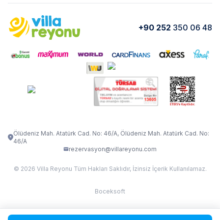
Kurumsal
Blog
VİLLA GOLD ROSE
VİLLA SARNIÇ
Yorumlar
Nasıl Kiralarım
+90 252
350 06 48
VİLLA OLENNA 1
VİLLA MERT
İletişim
Kiralama Sözleşmesi
VİLLA VERDANİA
VİLLA BELLA
Belgelerimiz
VİLLA MİRAVA
VILLA ADRIMA 1
VİLLA TİAMO
VİLLA ZEYTİN DALI
VİLLA LARA
VILLA ELMALI
VİLLA EVRİM 1
Ölüdeniz Mah. Atatürk Cad. No: 46/A, Ölüdeniz Mah. Atatürk Cad. No:
46/A
rezervasyon@villareyonu.com
© 2026 Villa Reyonu Tüm Hakları Saklıdır, İzinsiz İçerik Kullanılamaz.
Boceksoft
Fethiye Kas Kalkan 2