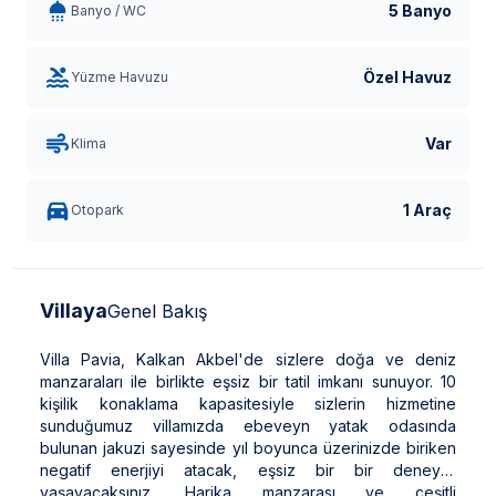
5 Banyo
Banyo / WC
Özel Havuz
Yüzme Havuzu
Var
Klima
1 Araç
Otopark
Villaya
Genel Bakış
Villa Pavia, Kalkan Akbel'de sizlere doğa ve deniz
manzaraları ile birlikte eşsiz bir tatil imkanı sunuyor. 10
kişilik konaklama kapasitesiyle sizlerin hizmetine
sunduğumuz villamızda ebeveyn yatak odasında
bulunan jakuzi sayesinde yıl boyunca üzerinizde biriken
negatif enerjiyi atacak, eşsiz bir bir deneyim
yaşayacaksınız. Harika manzarası ve çeşitli