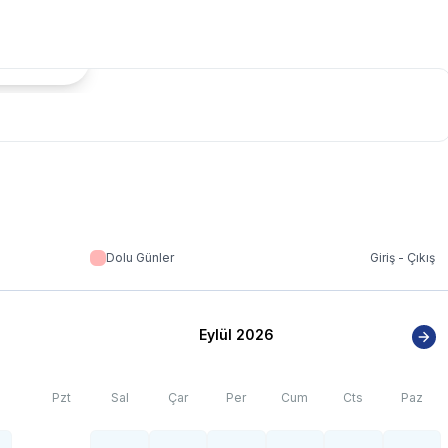
tada Göster
Dolu Günler
Giriş - Çıkış
Eylül 2026
Pzt
Sal
Çar
Per
Cum
Cts
Paz