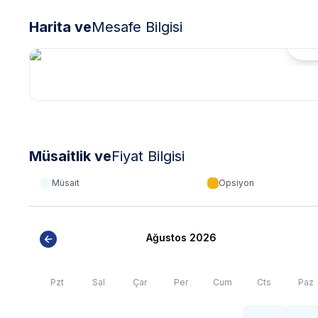
Harita ve
Mesafe Bilgisi
Hari
Müsaitlik ve
Fiyat Bilgisi
Müsait
Opsiyon
Ağustos 2026
Pzt
Sal
Çar
Per
Cum
Cts
Paz