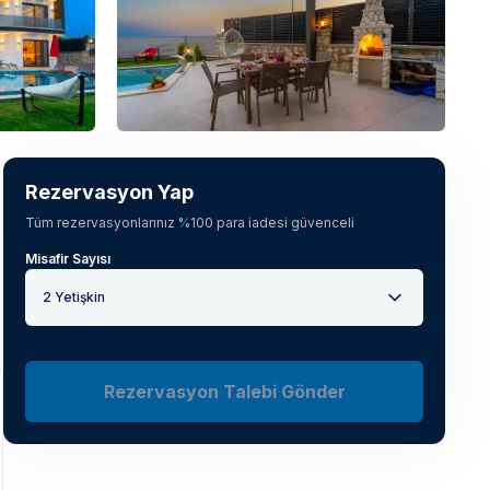
Tüm fotoğrafları gör
(
50
)
Rezervasyon Yap
Tüm rezervasyonlarınız %100 para iadesi güvenceli
Misafir Sayısı
2 Yetişkin
Rezervasyon Talebi Gönder