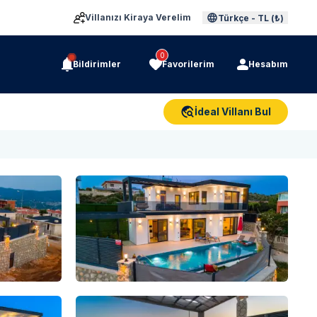
Villanızı Kiraya Verelim
Türkçe
-
TL (₺)
0
Bildirimler
Favorilerim
Hesabım
İdeal Villanı Bul