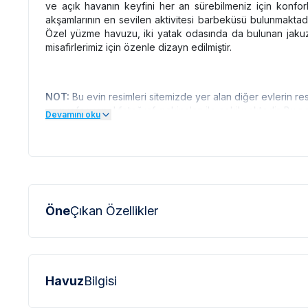
ve açık havanın keyfini her an sürebilmeniz için konfo
akşamlarının en sevilen aktivitesi barbeküsü bulunmaktadır
Özel yüzme havuzu, iki yatak odasında da bulunan jakuzi
misafirlerimiz için özenle dizayn edilmiştir.
NOT:
Bu evin resimleri sitemizde yer alan diğer evlerin re
ve profesyonel fotoğraf makinaları ile çekilmektedir. Bu
Devamını oku
büyük olarak görülebilmektedir.
NOT:
Doğa içerisinde bulunan tüm villalarımızda düzenli 
böcek, sinek vb. bulunma ihtimali bulunmaktadır.
Öne
Çıkan Özellikler
Havuz
Bilgisi