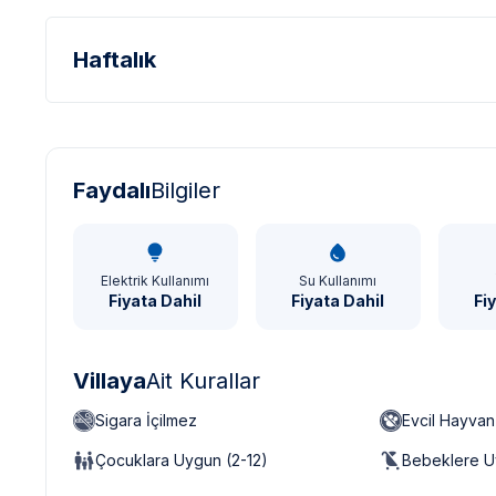
Haftalık
Türk Lirası - TL
Dolar - USD
Sterlin - GBP
Faydalı
Bilgiler
Elektrik Kullanımı
Su Kullanımı
Fiyata Dahil
Fiyata Dahil
Fi
Villaya
Ait Kurallar
Sigara İçilmez
Evcil Hayva
Çocuklara Uygun (2-12)
Bebeklere U