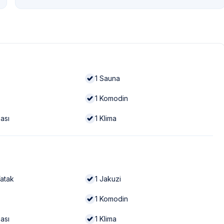
1
Sauna
1
Komodin
ası
1
Klima
Yatak
1
Jakuzi
1
Komodin
ası
1
Klima