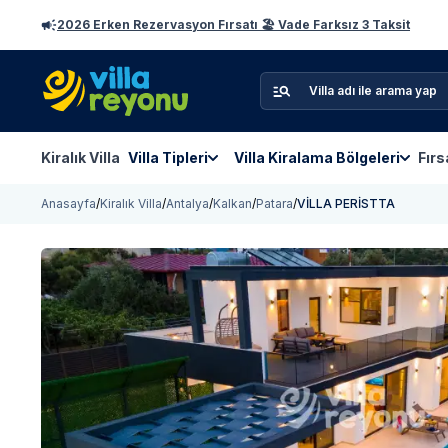
2026 Erken Rezervasyon Fırsatı 🏖️ Vade Farksız 3 Taksit
Kiralık Villa
Villa Tipleri
Villa Kiralama Bölgeleri
Fırs
Anasayfa
/
Kiralık Villa
/
Antalya
/
Kalkan
/
Patara
/
VİLLA PERİSTTA