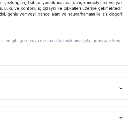
rlu şezlongları, bahçe yemek masası ,bahçe mobilyaları ve yaz
. Lüks ve konforlu iç dizaynı ile dikkatleri üzerine çekmektedir.
si, geniş yemyeşil bahçe alanı ve sauna/hamamı ile siz değerli
simleri gibi görüntüyü ekrana sığdırmak amacıyla, geniş açılı lens
 nedenle resimler üzerinde yer alan objeler gerçeğinden daha
olarak ilaçlama yapılmaktadır. Ancak yine de çevrede kelebek,