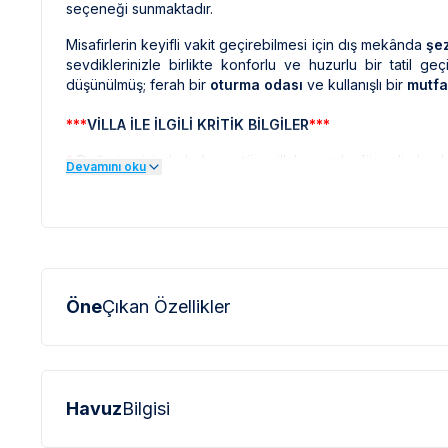
seçeneği sunmaktadır.
Misafirlerin keyifli vakit geçirebilmesi için dış mekânda
şez
sevdiklerinizle birlikte konforlu ve huzurlu bir tatil ge
düşünülmüş; ferah bir
oturma odası
ve kullanışlı bir
mutfa
***
VİLLA İLE İLGİLİ KRİTİK BİLGİLER
***
*
Doğa içerisinde bulunan tüm villalarımızda düzenli olar
Devamını oku
sinek vb. bulunma ihtimali bulunmaktadır.
*
Bu evin resimleri sitemizde yer alan diğer evlerin resim
profesyonel fotoğraf makinaları ile çekilmektedir. Bu ne
olarak görülebilmektedir.
***
BÖLGE İLE İLGİLİ KRİTİK BİLGİLER
***
Öne
Çıkan Özellikler
*
Fethiye bölgesinde özellikle yaz aylarında yoğun nüf
elektrik ve su kesintileri yaşanabilmektedir.
Havuz
Bilgisi