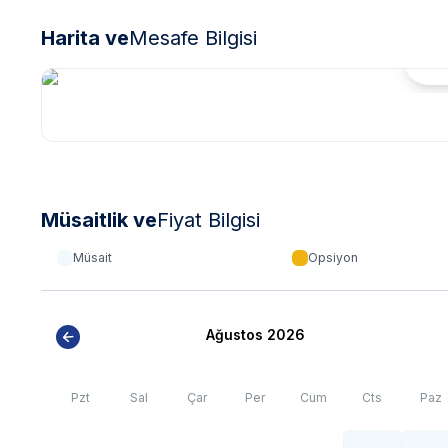
Harita ve
Mesafe Bilgisi
Hari
Müsaitlik ve
Fiyat Bilgisi
Müsait
Opsiyon
Ağustos 2026
Pzt
Sal
Çar
Per
Cum
Cts
Paz