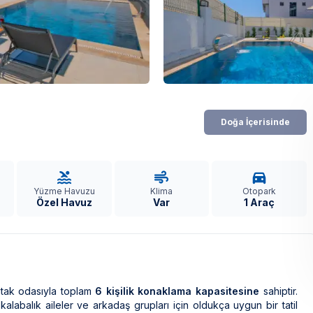
Doğa İçerisinde
Yüzme Havuzu
Klima
Otopark
Özel Havuz
Var
1 Araç
atak odasıyla toplam
6 kişilik konaklama kapasitesine
sahiptir.
alabalık aileler ve arkadaş grupları için oldukça uygun bir tatil