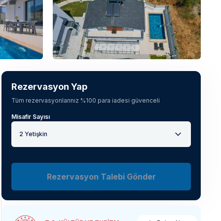
Tüm fotoğrafları gör
(
33
)
Rezervasyon Yap
Tüm rezervasyonlarınız %100 para iadesi güvenceli
Misafir Sayısı
2 Yetişkin
Rezervasyon Talebi Gönder