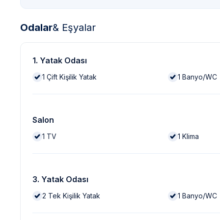
Odalar
& Eşyalar
1. Yatak Odası
1
Çift Kişilik Yatak
1
Banyo/WC
Salon
1
TV
1
Klima
3. Yatak Odası
2
Tek Kişilik Yatak
1
Banyo/WC