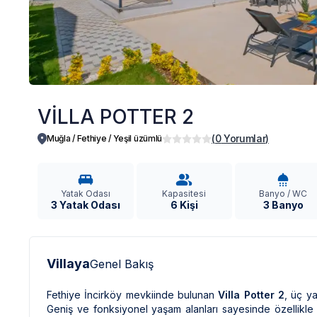
VİLLA POTTER 2
(
0
Yorumlar
)
Muğla / Fethiye
/
Yeşil üzümlü
Yatak Odası
Kapasitesi
Banyo / WC
3 Yatak Odası
6 Kişi
3 Banyo
Villaya
Genel Bakış
Fethiye İncirköy mevkiinde bulunan
Villa Potter 2
, üç y
Geniş ve fonksiyonel yaşam alanları sayesinde özellikle k