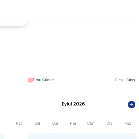
tada Göster
Dolu Günler
Giriş - Çıkış
Eylül 2026
Pzt
Sal
Çar
Per
Cum
Cts
Paz