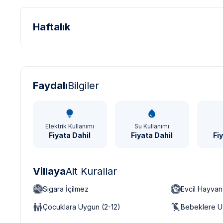
Haftalık
Türk Lirası - TL
Dolar - USD
Sterlin - GBP
Faydalı
Bilgiler
Elektrik Kullanımı
Su Kullanımı
Fiyata Dahil
Fiyata Dahil
Fi
Villaya
Ait Kurallar
Sigara İçilmez
Evcil Hayva
Çocuklara Uygun (2-12)
Bebeklere U