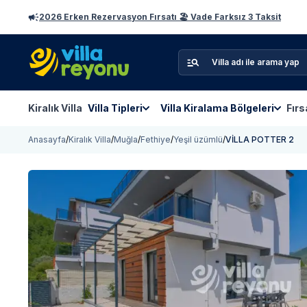
2026 Erken Rezervasyon Fırsatı 🏖️ Vade Farksız 3 Taksit
Kiralık Villa
Villa Tipleri
Villa Kiralama Bölgeleri
Fırs
Anasayfa
/
Kiralık Villa
/
Muğla
/
Fethiye
/
Yeşil üzümlü
/
VİLLA POTTER 2