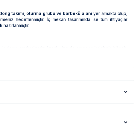
long takımı, oturma grubu ve barbekü alanı
yer almakta olup,
çirmeniz hedeflenmiştir. İç mekân tasarımında ise tüm ihtiyaçlar
k
hazırlanmıştır.
ak ilaçlama yapılmaktadır. Ancak yine de çevrede kelebek, böcek,
leri gibi görüntüyü ekrana sığdırmak amacıyla, geniş açılı lens ve
denle resimler üzerinde yer alan objeler gerçeğinden daha büyük
us artışı sebebiyle; bölge genelinde nadiren de olsa internet,