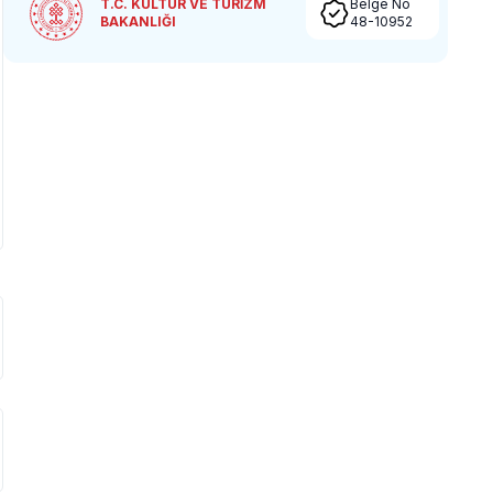
T.C. KÜLTÜR VE TURİZM
Belge No
BAKANLIĞI
48-10952