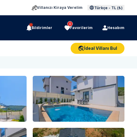
Villanızı Kiraya Verelim
Türkçe
-
TL (₺)
0
Bildirimler
Favorilerim
Hesabım
İdeal Villanı Bul