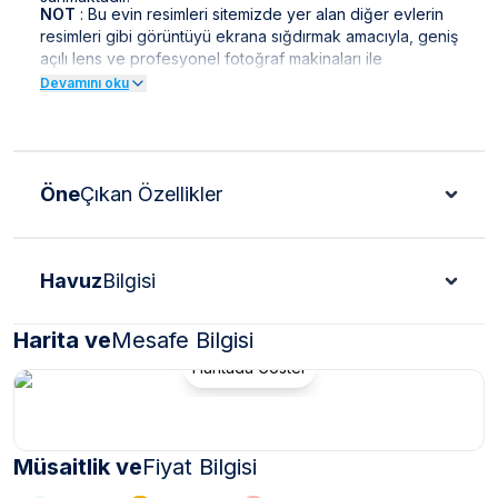
NOT
: Bu evin resimleri sitemizde yer alan diğer evlerin
resimleri gibi görüntüyü ekrana sığdırmak amacıyla, geniş
açılı lens ve profesyonel fotoğraf makinaları ile
çekilmektedir. Bu nedenle resimler üzerinde yer alan
Devamını oku
objeler gerçeğinden daha büyük olarak
görülebilmektedir.
NOT
: Doğa içerisinde bulunan tüm villalarımızda düzenli
olarak ilaçlama yapılmaktadır. Ancak yine de çevrede
Öne
Çıkan Özellikler
kelebek, böcek, sinek vb. bulunma ihtimali
bulunmaktadır.
Havuz
Bilgisi
Harita ve
Mesafe Bilgisi
Haritada Göster
Müsaitlik ve
Fiyat Bilgisi