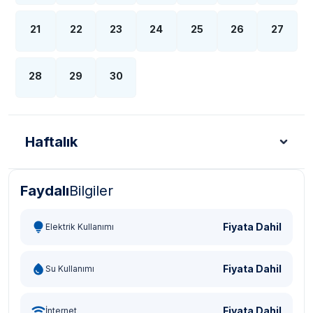
21
22
23
24
25
26
27
28
29
30
Haftalık
Faydalı
Bilgiler
Türk Lirası - TL
Dolar - USD
Sterlin - GBP
Eur
Fiyata Dahil
Elektrik Kullanımı
Fiyata Dahil
Su Kullanımı
Fiyata Dahil
İnternet