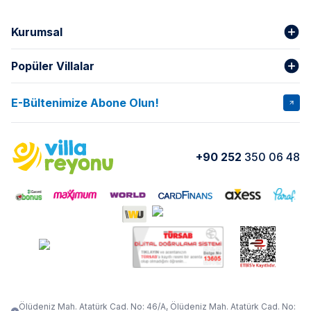
Kurumsal
Popüler Villalar
Hakkımızda
Gizlilik Şartları
İptal Şartları
Banka Hesapları
E-Bültenimize Abone Olun!
VİLLA SALKIM
VİLLA SLAY 1
Kurumsal
Blog
VİLLA GOLD ROSE
VİLLA SARNIÇ
Yorumlar
Nasıl Kiralarım
+90 252
350 06 48
VİLLA OLENNA 1
VİLLA MERT
İletişim
Kiralama Sözleşmesi
VİLLA VERDANİA
VİLLA BELLA
Belgelerimiz
VİLLA MİRAVA
VILLA ADRIMA 1
VİLLA TİAMO
VİLLA ZEYTİN DALI
VİLLA LARA
VILLA ELMALI
VİLLA EVRİM 1
Ölüdeniz Mah. Atatürk Cad. No: 46/A, Ölüdeniz Mah. Atatürk Cad. No: