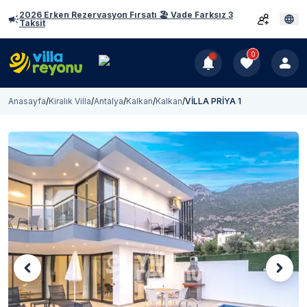
2026 Erken Rezervasyon Fırsatı 🏖️ Vade Farksız 3
Taksit
0
Anasayfa
/
Kiralık Villa
/
Antalya
/
Kalkan
/
Kalkan
/
VİLLA PRİYA 1