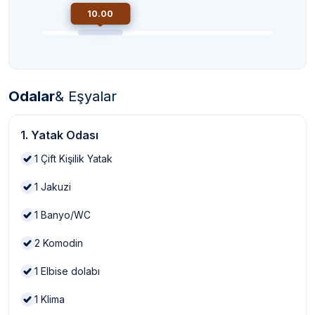
10.00
Odalar
& Eşyalar
1. Yatak Odası
1
Çift Kişilik Yatak
1
Jakuzi
1
Banyo/WC
2
Komodin
1
Elbise dolabı
1
Klima