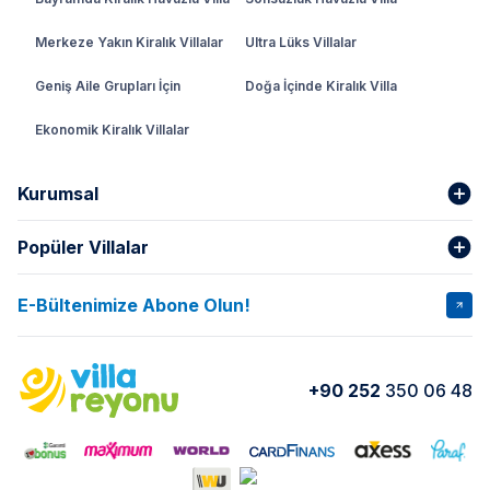
Merkeze Yakın Kiralık Villalar
Ultra Lüks Villalar
Geniş Aile Grupları İçin
Doğa İçinde Kiralık Villa
Ekonomik Kiralık Villalar
Kurumsal
Popüler Villalar
Hakkımızda
Gizlilik Şartları
İptal Şartları
Banka Hesapları
E-Bültenimize Abone Olun!
VİLLA SALKIM
VİLLA SLAY 1
Kurumsal
Blog
VİLLA GOLD ROSE
VİLLA SARNIÇ
Yorumlar
Nasıl Kiralarım
+90 252
350 06 48
VİLLA OLENNA 1
VİLLA MERT
İletişim
Kiralama Sözleşmesi
VİLLA VERDANİA
VİLLA BELLA
Belgelerimiz
VİLLA MİRAVA
VILLA ADRIMA 1