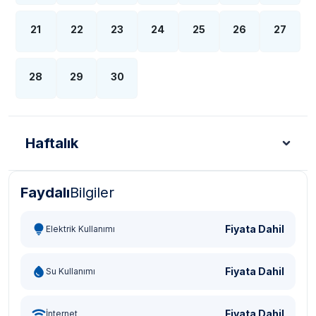
21
22
23
24
25
26
27
28
29
30
Haftalık
Faydalı
Bilgiler
Türk Lirası - TL
Dolar - USD
Sterlin - GBP
Eur
Fiyata Dahil
Elektrik Kullanımı
Fiyata Dahil
Su Kullanımı
Fiyata Dahil
İnternet