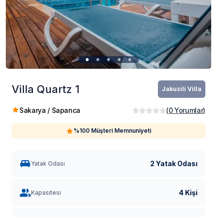
Villa Quartz 1
Jakuzili Villa
Sakarya / Sapanca
(
0
Yorumlar
)
%100 Müşteri Memnuniyeti
2 Yatak Odası
Yatak Odası
4 Kişi
Kapasitesi