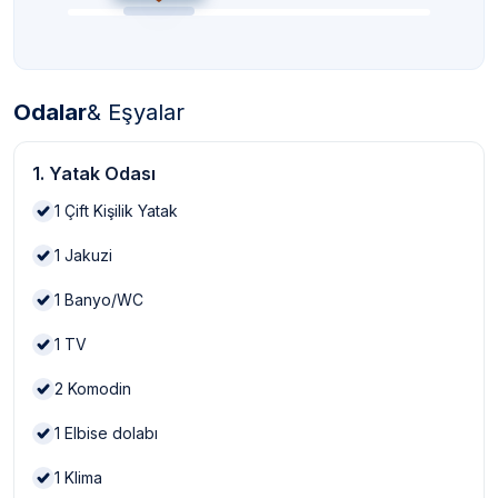
Odalar
& Eşyalar
1. Yatak Odası
1
Çift Kişilik Yatak
1
Jakuzi
1
Banyo/WC
1
TV
2
Komodin
1
Elbise dolabı
1
Klima