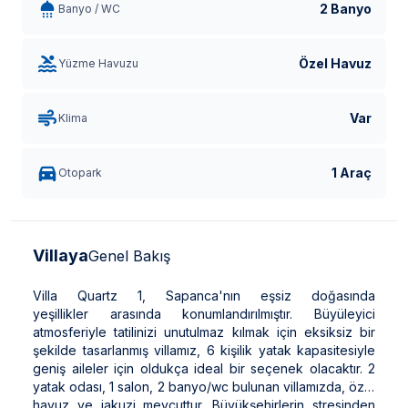
2 Banyo
Banyo / WC
Özel Havuz
Yüzme Havuzu
Var
Klima
1 Araç
Otopark
Villaya
Genel Bakış
Villa Quartz 1, Sapanca'nın eşsiz doğasında
yeşillikler arasında konumlandırılmıştır. Büyüleyici
atmosferiyle tatilinizi unutulmaz kılmak için eksiksiz bir
şekilde tasarlanmış villamız, 6 kişilik yatak kapasitesiyle
geniş aileler için oldukça ideal bir seçenek olacaktır. 2
yatak odası, 1 salon, 2 banyo/wc bulunan villamızda, özel
havuz ve jakuzi mevcuttur. Büyükşehirlerin stresinden