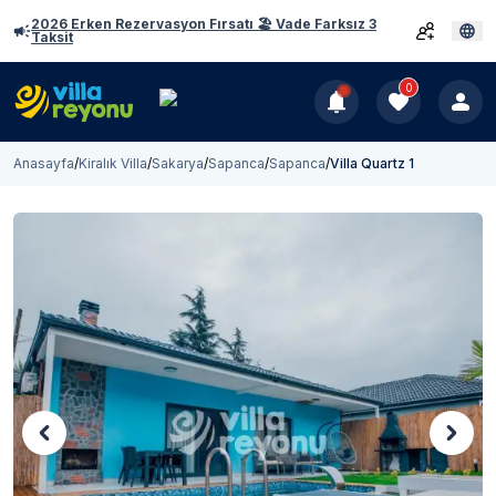
2026 Erken Rezervasyon Fırsatı 🏖️ Vade Farksız 3
Taksit
0
Anasayfa
/
Kiralık Villa
/
Sakarya
/
Sapanca
/
Sapanca
/
Villa Quartz 1