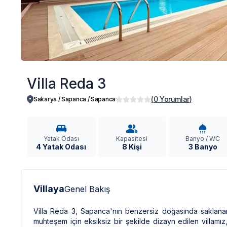
Villa Reda 3
(
0
Yorumlar
)
Sakarya / Sapanca
/
Sapanca
Yatak Odası
Kapasitesi
Banyo / WC
4 Yatak Odası
8 Kişi
3 Banyo
Villaya
Genel Bakış
Villa Reda 3, Sapanca'nın benzersiz doğasında saklananlar
muhteşem için eksiksiz bir şekilde dizayn edilen villamız,