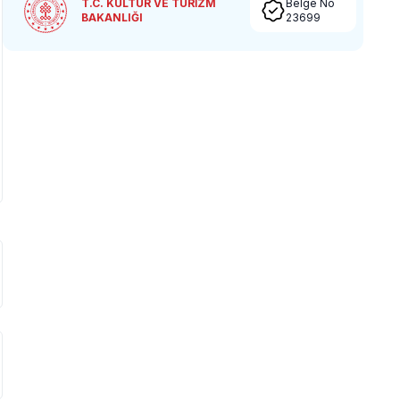
T.C. KÜLTÜR VE TURİZM
Belge No
BAKANLIĞI
23699