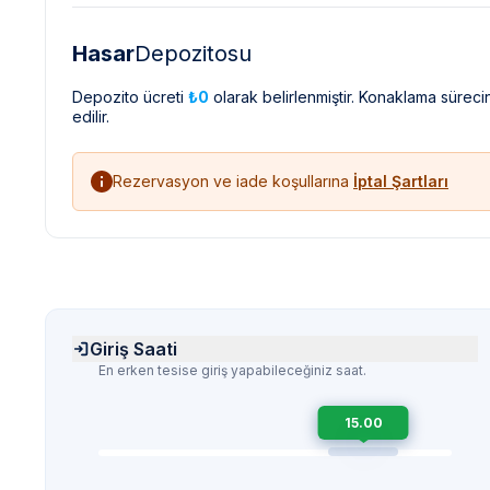
Hasar
Depozitosu
Depozito ücreti
₺0
olarak belirlenmiştir. Konaklama sürec
edilir.
Rezervasyon ve iade koşullarına
İptal Şartları
Giriş Saati
En erken tesise giriş yapabileceğiniz saat.
15.00