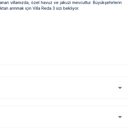
anan villamızda, özel havuz ve jakuzi mevcuttur. Büyükşehirlerin
an arınmak için Villa Reda 3 sizi bekliyor.
 yaralı öğrencilerden tahsil edilmektedir.
 kişi değişmeye göre fiyatlarda farklılık gösterdiğinden dolayı
sözleşmeyi fiyatlandırabilirsiniz.
nli olarak ilaçlama yapılmaktadır. Ancak yine de çevrede
resimleri gibi ekranlar sığdırmak amacıyla, geniş açılı lens ve
nedenle resimler üzerinde yer alan nesnelerin gerçeğinden daha
e şartlarının devamı üzerine kurulmuştur. Bu villalarımıza ulaşmak