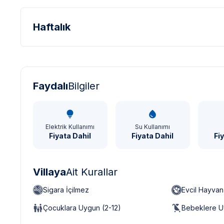
Haftalık
Türk Lirası - TL
Dolar - USD
Sterlin - GBP
Faydalı
Bilgiler
Elektrik Kullanımı
Su Kullanımı
Fiyata Dahil
Fiyata Dahil
Fi
Villaya
Ait Kurallar
Sigara İçilmez
Evcil Hayva
Çocuklara Uygun (2-12)
Bebeklere U