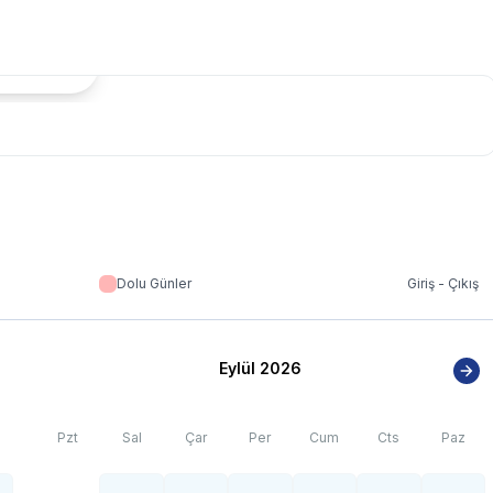
 yolu stabilize(toprak) olabilir.
us artışı nedeniyle; bölge genelinde nadiren de olsa internet,
tada Göster
Dolu Günler
Giriş - Çıkış
Eylül 2026
Pzt
Sal
Çar
Per
Cum
Cts
Paz