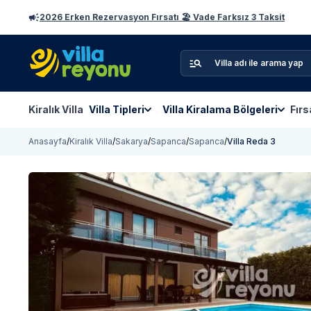
2026 Erken Rezervasyon Fırsatı 🏖️ Vade Farksız 3 Taksit
Kiralık Villa
Villa Tipleri
Villa Kiralama Bölgeleri
Fırs
Anasayfa
/
Kiralık Villa
/
Sakarya
/
Sapanca
/
Sapanca
/
Villa Reda 3