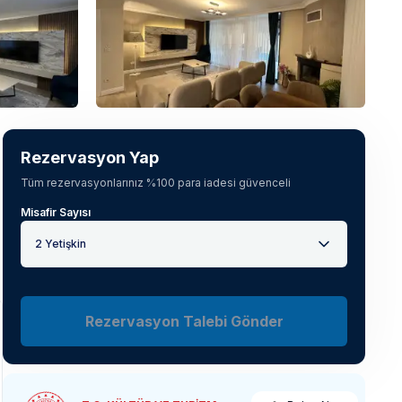
Tüm fotoğrafları gör
(
7
)
Rezervasyon Yap
Tüm rezervasyonlarınız %100 para iadesi güvenceli
Misafir Sayısı
2 Yetişkin
Rezervasyon Talebi Gönder