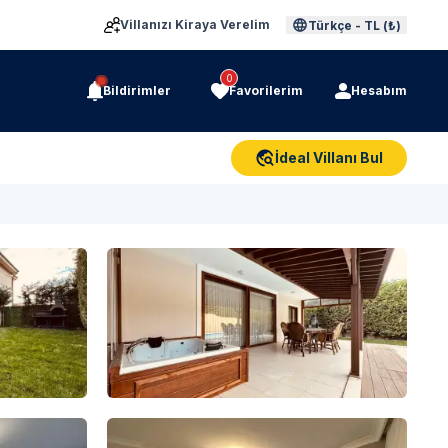
Villanızı Kiraya Verelim
Türkçe
-
TL (₺)
0
Bildirimler
Favorilerim
Hesabım
İdeal Villanı Bul