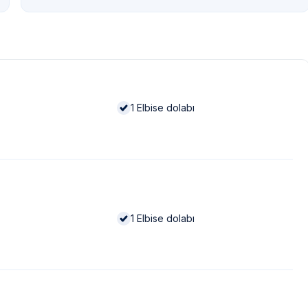
1
Elbise dolabı
1
Elbise dolabı