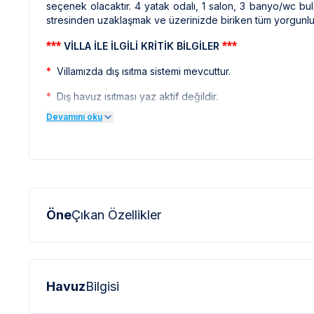
seçenek olacaktır. 4 yatak odalı, 1 salon, 3 banyo/wc bul
stresinden uzaklaşmak ve üzerinizde biriken tüm yorgunlukt
***
***
VİLLA İLE İLGİLİ KRİTİK BİLGİLER
*
Villamızda dış ısıtma sistemi mevcuttur.
*
Dış havuz ısıtması yaz aktif değildir.
Devamını oku
*
Çıkış işlemlerinde herhangi bir hastalık durumu mevcutsa,
*
Sapanca bölgelerindeki villalarımızda çalışma şekli ve
kapsamlı fiyat belirtilmemektedir. Rezervasyon için bizlerle 
*
Doğa içerisinde bulunan tüm villalarımızda düze
kelebek,böcek,sinek vb. bulunma ihtimali bulunmaktadır.
Öne
Çıkan Özellikler
*
Bu evin resimlerinin bulunduğu yerdeki diğer evlerin 
profesyonel fotoğraf makineleri ile çekilmektedir. Bu 
büyük olarak görülebilmektedir.
***
***
BÖLGE İLE İLGİLİ KRİTİK BİLGİLER
Havuz
Bilgisi
*
Sapanca civarında bulunan villalarımızın bir kısmı, bölg