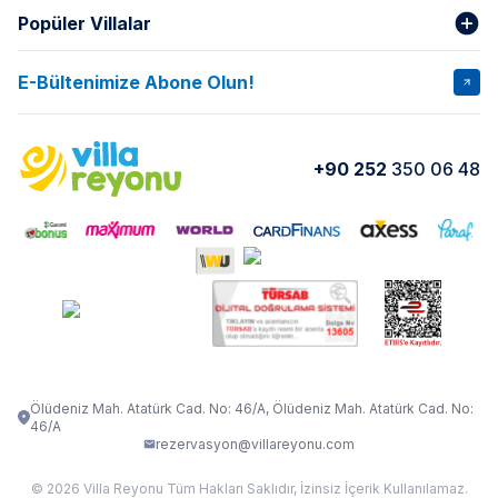
Popüler Villalar
Hakkımızda
Gizlilik Şartları
İptal Şartları
Banka Hesapları
E-Bültenimize Abone Olun!
VİLLA SALKIM
VİLLA SLAY 1
Kurumsal
Blog
VİLLA GOLD ROSE
VİLLA SARNIÇ
Yorumlar
Nasıl Kiralarım
+90 252
350 06 48
VİLLA OLENNA 1
VİLLA MERT
İletişim
Kiralama Sözleşmesi
VİLLA VERDANİA
VİLLA BELLA
Belgelerimiz
VİLLA MİRAVA
VILLA ADRIMA 1
VİLLA TİAMO
VİLLA ZEYTİN DALI
VİLLA LARA
VILLA ELMALI
VİLLA EVRİM 1
Ölüdeniz Mah. Atatürk Cad. No: 46/A, Ölüdeniz Mah. Atatürk Cad. No:
46/A
rezervasyon@villareyonu.com
© 2026 Villa Reyonu Tüm Hakları Saklıdır, İzinsiz İçerik Kullanılamaz.