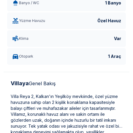
1 Banyo
Banyo / WC
Özel Havuz
Yüzme Havuzu
Var
Klima
1 Araç
Otopark
Villaya
Genel Bakış
Villa Reya 2, Kalkan'ın Yeşilköy mevkiinde, özel yüzme
havuzuna sahip olan 2 kişilik konaklama kapasitesiyle
balayı çiftleri ve muhafazakar aileler için tasarlanmıştır.
Villamız, korunaklı havuz alanı ve sakin ortamı ile
gözlerden uzak, doğanın içinde huzurlu bir tatil imkanı
sunuyor. Tek yatak odası ve jakuzisiyle rahat ve özel bir
konaklama deneyimi sağlamakta olup, yeşillikler