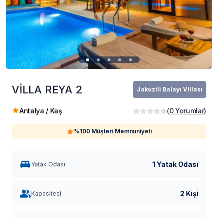
VİLLA REYA 2
Jakuzili Balayı Villası
Antalya / Kaş
(
0
Yorumlar
)
%100 Müşteri Memnuniyeti
1 Yatak Odası
Yatak Odası
2 Kişi
Kapasitesi