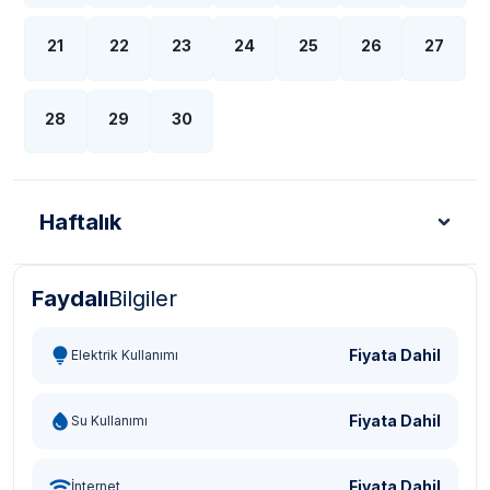
21
22
23
24
25
26
27
28
29
30
Haftalık
Faydalı
Bilgiler
Türk Lirası - TL
Dolar - USD
Sterlin - GBP
Eur
Fiyata Dahil
Elektrik Kullanımı
Fiyata Dahil
Su Kullanımı
Fiyata Dahil
İnternet