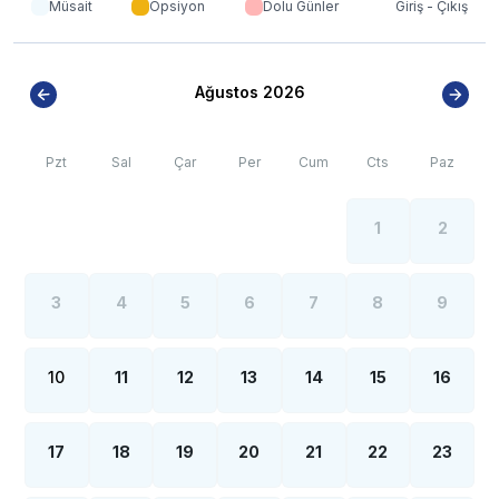
Müsait
Opsiyon
Dolu Günler
Giriş - Çıkış
olsa internet, elektrik ve su kesintileri yaşanabilmektedir.
Ağustos 2026
Pzt
Sal
Çar
Per
Cum
Cts
Paz
1
2
3
4
5
6
7
8
9
10
11
12
13
14
15
16
17
18
19
20
21
22
23