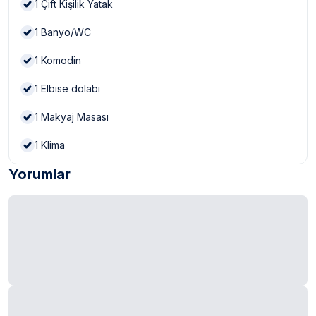
1
Çift Kişilik Yatak
1
Banyo/WC
1
Komodin
1
Elbise dolabı
1
Makyaj Masası
1
Klima
Yorumlar