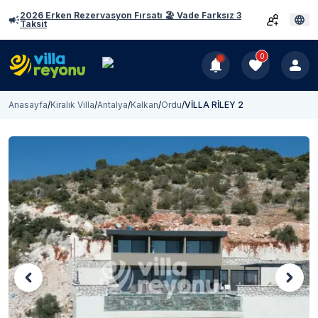
2026 Erken Rezervasyon Fırsatı 🏖️ Vade Farksız 3
Taksit
0
Anasayfa
/
Kiralık Villa
/
Antalya
/
Kalkan
/
Ordu
/
VİLLA RİLEY 2