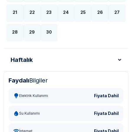
21
22
23
24
25
26
27
28
29
30
Haftalık
Faydalı
Bilgiler
Türk Lirası - TL
Dolar - USD
Sterlin - GBP
Eur
Fiyata Dahil
Elektrik Kullanımı
Fiyata Dahil
Su Kullanımı
Fiyata Dahil
İnternet