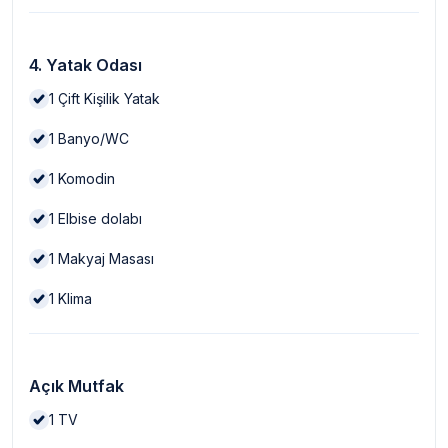
4. Yatak Odası
1
Çift Kişilik Yatak
1
Banyo/WC
1
Komodin
1
Elbise dolabı
1
Makyaj Masası
1
Klima
Açık Mutfak
1
TV