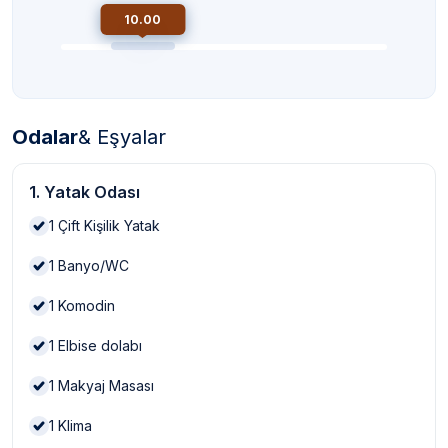
10.00
Odalar
& Eşyalar
1. Yatak Odası
1
Çift Kişilik Yatak
1
Banyo/WC
1
Komodin
1
Elbise dolabı
1
Makyaj Masası
1
Klima