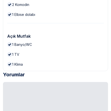
2
Komodin
1
Elbise dolabı
Açık Mutfak
1
Banyo/WC
1
TV
1
Klima
Yorumlar