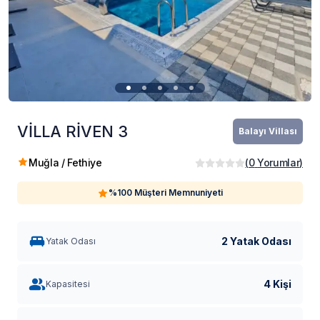
VİLLA RİVEN 3
Balayı Villası
Muğla / Fethiye
(
0
Yorumlar
)
%100 Müşteri Memnuniyeti
2 Yatak Odası
Yatak Odası
4 Kişi
Kapasitesi