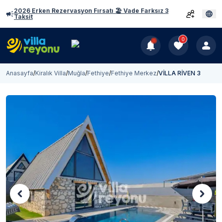
2026 Erken Rezervasyon Fırsatı 🏖️ Vade Farksız 3
Taksit
0
Anasayfa
/
Kiralık Villa
/
Muğla
/
Fethiye
/
Fethiye Merkez
/
VİLLA RİVEN 3