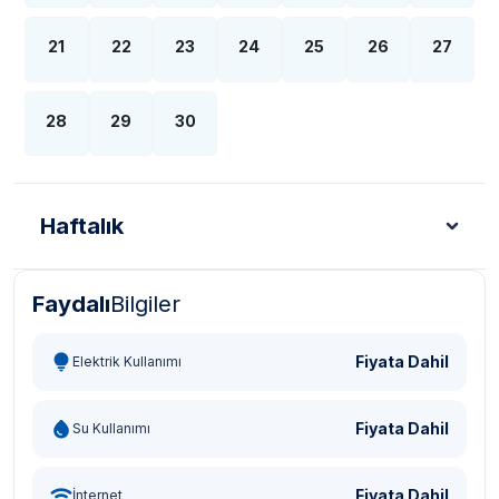
21
22
23
24
25
26
27
28
29
30
Haftalık
Faydalı
Bilgiler
Türk Lirası - TL
Dolar - USD
Sterlin - GBP
Eur
Fiyata Dahil
Elektrik Kullanımı
Fiyata Dahil
Su Kullanımı
Fiyata Dahil
İnternet