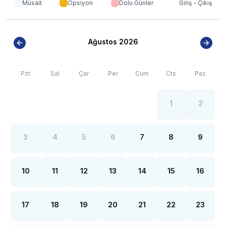
artışı sebebiyle; bölge genelinde nadiren de
Müsait
Opsiyon
Dolu Günler
Giriş - Çıkış
olsa internet, elektrik ve su kesintileri yaşanabilmektedir.
Ağustos 2026
Pzt
Sal
Çar
Per
Cum
Cts
Paz
1
2
3
4
5
6
7
8
9
10
11
12
13
14
15
16
17
18
19
20
21
22
23