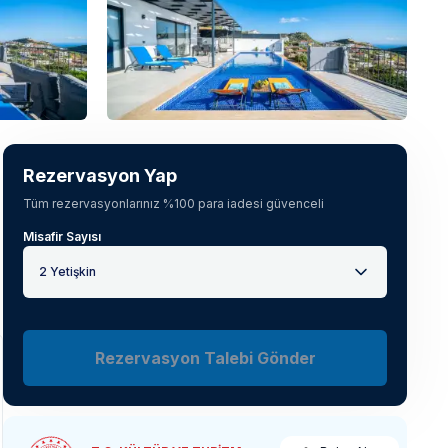
Tüm fotoğrafları gör
(
52
)
Rezervasyon Yap
Tüm rezervasyonlarınız %100 para iadesi güvenceli
Misafir Sayısı
2 Yetişkin
Rezervasyon Talebi Gönder