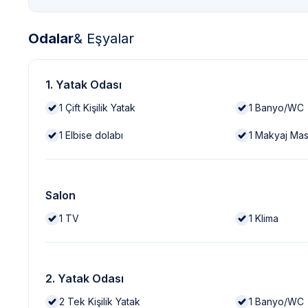
Odalar
& Eşyalar
1. Yatak Odası
1
Çift Kişilik Yatak
1
Banyo/WC
1
Elbise dolabı
1
Makyaj Mas
Salon
1
TV
1
Klima
2. Yatak Odası
2
Tek Kişilik Yatak
1
Banyo/WC