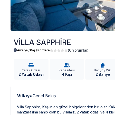
VİLLA SAPPHİRE
(
0
Yorumlar
)
Antalya / Kaş
/
Kördere
Yatak Odası
Kapasitesi
Banyo / WC
2 Yatak Odası
4 Kişi
2 Banyo
Villaya
Genel Bakış
Villa Sapphire, Kaş’ın en güzel bölgelerinden biri olan 
manzarasına sahip olan bu villamız, 2 yatak odası ve 4 kişili