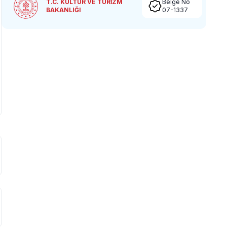
T.C. KÜLTÜR VE TURİZM
Belge No
BAKANLIĞI
07-1337