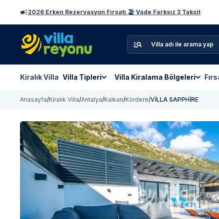
2026 Erken Rezervasyon Fırsatı 🏖️ Vade Farksız 3 Taksit
Kiralık Villa
Villa Tipleri
Villa Kiralama Bölgeleri
Fırs
Anasayfa
/
Kiralık Villa
/
Antalya
/
Kalkan
/
Kördere
/
VİLLA SAPPHİRE