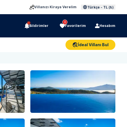
Villanızı Kiraya Verelim
Türkçe
-
TL (₺)
0
Bildirimler
Favorilerim
Hesabım
İdeal Villanı Bul