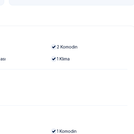
2
Komodin
ası
1
Klima
1
Komodin