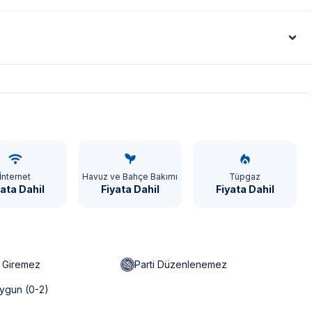
artları sebebiyle yamaç üzerine kurulmuştur.
tedir. Bazı villalarımızın ise yolu stabilize(toprak)
tışı sebebiyle; bölge genelinde nadiren de olsa internet,
Euro - €
İnternet
Havuz ve Bahçe Bakımı
Tüpgaz
yata Dahil
Fiyata Dahil
Fiyata Dahil
n Giremez
Parti Düzenlenemez
ygun (0-2)