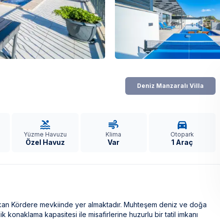
Deniz Manzaralı Villa
Yüzme Havuzu
Klima
Otopark
Özel Havuz
Var
1 Araç
Kalkan Kördere mevkiinde yer almaktadır. Muhteşem deniz ve doğa
k konaklama kapasitesi ile misafirlerine huzurlu bir tatil imkanı