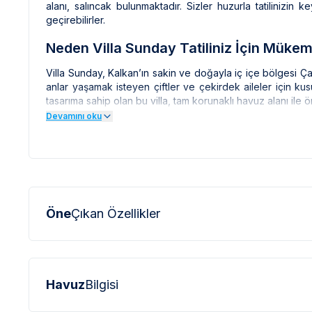
alanı, salıncak bulunmaktadır. Sizler huzurla tatilinizin 
geçirebilirler.
Neden Villa Sunday Tatiliniz İçin Müke
Villa Sunday, Kalkan’ın sakin ve doğayla iç içe bölgesi Ça
anlar yaşamak isteyen çiftler ve çekirdek aileler için ku
tasarıma sahip olan bu villa, tam korunaklı havuz alanı ile ö
Devamını oku
Özellikle balayı çiftlerinin sıkça tercih ettiği Villa Sunda
biçilmiş kaftandır. Geniş bahçesi, jakuzi, salıncak, çoc
grubuna hitap eder.
Antalya'nın en iyi kahvaltı mekanları
rehberimize göz atar
dinlenmekle kalmaz; aynı zamanda eğlenerek kaliteli zaman
Öne
Çıkan Özellikler
Villa Sunday'in Sunduğu Konfor ve Ayrıc
Villa Sunday, iki yatak odalı ve iki banyolu yapısıyla top
iç mimarisi sayesinde konuklarına ev sıcaklığında bir ta
mevcuttur. Geniş oturma alanı ise ailenizle vakit geçirebile
Havuz
Bilgisi
Villanın dikdörtgen formundaki özel havuzu 10 metre uz