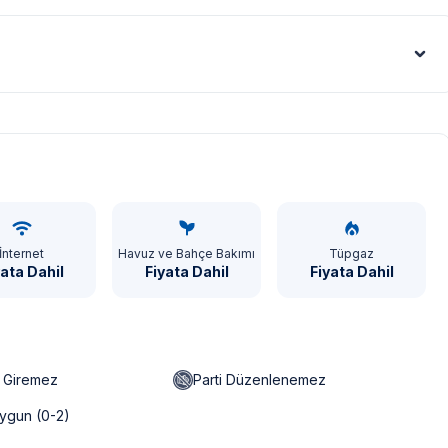
mı, bölge şartları sebebiyle yamaç üzerine kurulmuştur.
gerekmektedir. Bazı villalarımızın ise yolu stabilize(toprak)
s artışı sebebiyle; bölge genelinde nadiren de olsa internet,
Euro - €
İnternet
Havuz ve Bahçe Bakımı
Tüpgaz
yata Dahil
Fiyata Dahil
Fiyata Dahil
n Giremez
Parti Düzenlenemez
ygun (0-2)