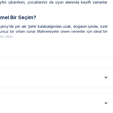
keyfini çıkarırken, çocuklarınız da oyun alanında keyifli zamanlar
mmel Bir Seçim?
yköy’de yer alır. Şehir kalabalığından uzak, doğanın içinde, özel
sursuz bir ortam sunar. Mahremiyete önem verenler için ideal bir
ne çıkar.
y, romantik bir atmosferde huzurlu bir tatil geçirmek isteyenler için
uk oyun alanı ve masa tenisi gibi eğlenceli detaylarıyla her yaş
ak güne Villa Sunday'de başlayabilir, tatiliniz boyunca sadece
 da geçirebilirsiniz.
alıklar Nelerdir?
lamda 4 kişilik konaklama kapasitesi sunar. Modern, sade ve ferah
til deneyimi yaşatır. Açık plan mutfakta gerekli tüm ekipmanlar
ceğiniz rahat bir ortam sağlar.
unluğa, 3.6 metre genişliğe ve 1.60 metre derinliğe sahiptir.