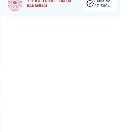
T.C. KÜLTÜR VE TURİZM
Belge No
BAKANLIĞI
07-5694