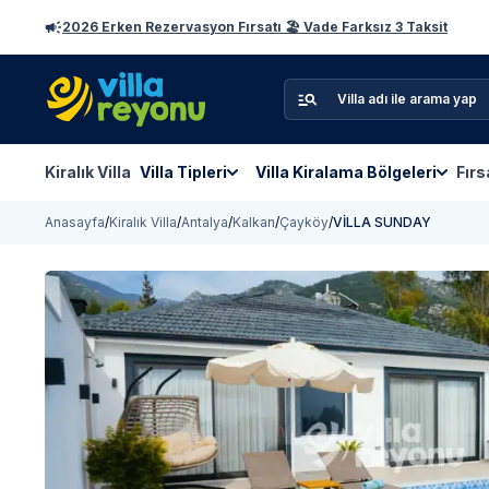
2026 Erken Rezervasyon Fırsatı 🏖️ Vade Farksız 3 Taksit
Kiralık Villa
Villa Tipleri
Villa Kiralama Bölgeleri
Fırs
Anasayfa
/
Kiralık Villa
/
Antalya
/
Kalkan
/
Çayköy
/
VİLLA SUNDAY