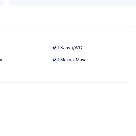
1
Banyo/WC
bı
1
Makyaj Masası