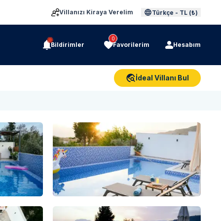
Villanızı Kiraya Verelim
Türkçe
-
TL (₺)
0
Bildirimler
Favorilerim
Hesabım
İdeal Villanı Bul