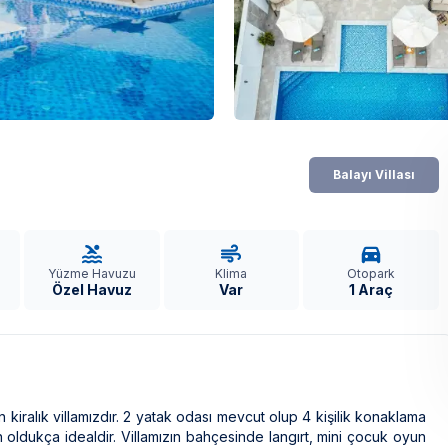
Balayı Villası
Yüzme Havuzu
Klima
Otopark
Özel Havuz
Var
1 Araç
iralık villamızdır. 2 yatak odası mevcut olup 4 kişilik konaklama
çin oldukça idealdir. Villamızın bahçesinde langırt, mini çocuk oyun