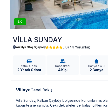
5.0
VİLLA SUNDAY
5.0
(
44
Yorumlar
)
Antalya / Kaş
/
Çayköy
Yatak Odası
Kapasitesi
Banyo / WC
2 Yatak Odası
4 Kişi
2 Banyo
Villaya
Genel Bakış
Villa Sunday, Kalkan Çayköy bölgesinde konumlanmış olan k
kapasitesine sahiptir. Çekirdek aileler ve balayı çiftleri i