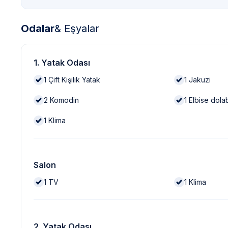
Odalar
& Eşyalar
1. Yatak Odası
1
Çift Kişilik Yatak
1
Jakuzi
2
Komodin
1
Elbise dola
1
Klima
Salon
1
TV
1
Klima
2. Yatak Odası