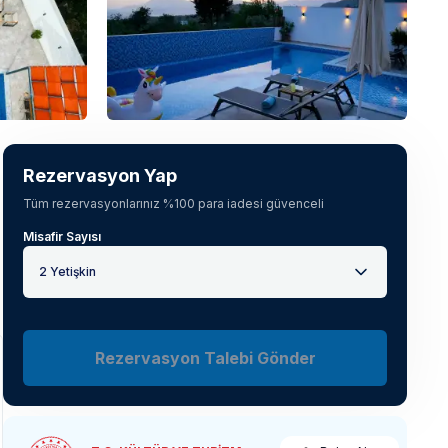
Tüm fotoğrafları gör
(
34
)
Rezervasyon Yap
Tüm rezervasyonlarınız %100 para iadesi güvenceli
Misafir Sayısı
2 Yetişkin
Rezervasyon Talebi Gönder