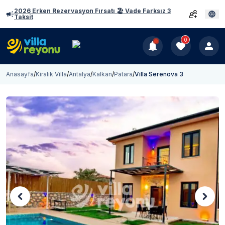
2026 Erken Rezervasyon Fırsatı 🏖️ Vade Farksız 3
Taksit
0
Anasayfa
/
Kiralık Villa
/
Antalya
/
Kalkan
/
Patara
/
Villa Serenova 3