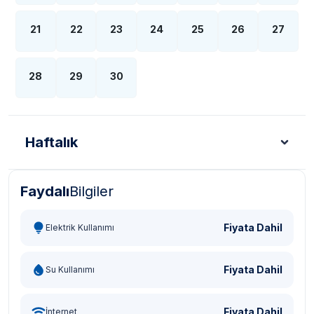
21
22
23
24
25
26
27
28
29
30
Haftalık
Faydalı
Bilgiler
Türk Lirası - TL
Dolar - USD
Sterlin - GBP
Eur
Fiyata Dahil
Elektrik Kullanımı
Fiyata Dahil
Su Kullanımı
Fiyata Dahil
İnternet