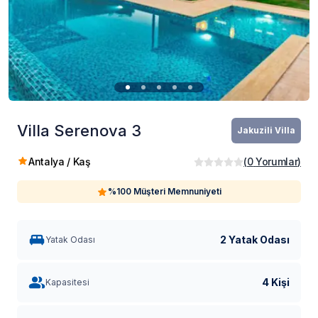
Villa Serenova 3
Jakuzili Villa
Antalya / Kaş
(
0
Yorumlar
)
%100 Müşteri Memnuniyeti
2 Yatak Odası
Yatak Odası
4 Kişi
Kapasitesi