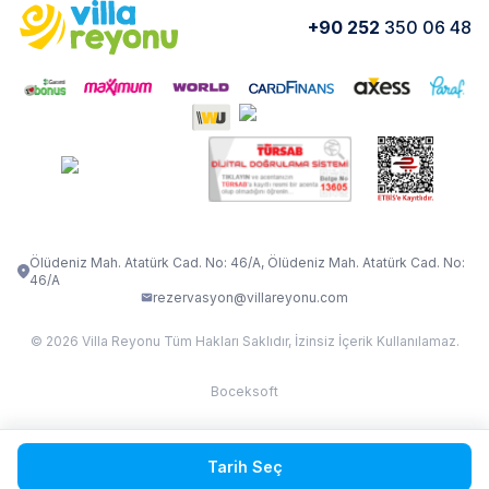
Yorumlar
Nasıl Kiralarım
+90 252
350 06 48
VİLLA OLENNA 1
VİLLA MERT
İletişim
Kiralama Sözleşmesi
VİLLA VERDANİA
VİLLA BELLA
Belgelerimiz
VİLLA MİRAVA
VILLA ADRIMA 1
VİLLA TİAMO
VİLLA ZEYTİN DALI
VİLLA LARA
VILLA ELMALI
VİLLA EVRİM 1
Ölüdeniz Mah. Atatürk Cad. No: 46/A, Ölüdeniz Mah. Atatürk Cad. No:
46/A
rezervasyon@villareyonu.com
© 2026 Villa Reyonu Tüm Hakları Saklıdır, İzinsiz İçerik Kullanılamaz.
Boceksoft
Fethiye Kas Kalkan 2
Tarih Seç
Sapanca