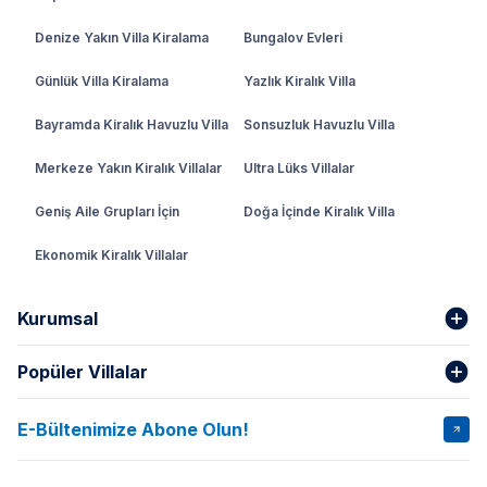
Denize Yakın Villa Kiralama
Bungalov Evleri
Günlük Villa Kiralama
Yazlık Kiralık Villa
Bayramda Kiralık Havuzlu Villa
Sonsuzluk Havuzlu Villa
Merkeze Yakın Kiralık Villalar
Ultra Lüks Villalar
Geniş Aile Grupları İçin
Doğa İçinde Kiralık Villa
Ekonomik Kiralık Villalar
Kurumsal
Popüler Villalar
Hakkımızda
Gizlilik Şartları
İptal Şartları
Banka Hesapları
E-Bültenimize Abone Olun!
VİLLA SALKIM
VİLLA SLAY 1
Kurumsal
Blog
VİLLA GOLD ROSE
VİLLA SARNIÇ