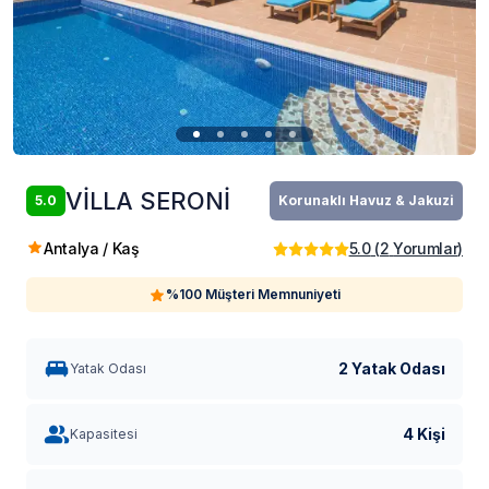
VİLLA SERONİ
5.0
Korunaklı Havuz & Jakuzi
Antalya / Kaş
5.0
(
2
Yorumlar
)
%100 Müşteri Memnuniyeti
2 Yatak Odası
Yatak Odası
4 Kişi
Kapasitesi