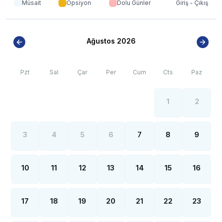
Müsait
Opsiyon
Dolu Günler
Giriş - Çıkış
yoğun nüfus artışı sebebiyle; bölge genelinde nadiren
de olsa internet, elektrik ve su kesintileri
yaşanabilmektedir.
Ağustos 2026
Pzt
Sal
Çar
Per
Cum
Cts
Paz
1
2
3
4
5
6
7
8
9
10
11
12
13
14
15
16
17
18
19
20
21
22
23