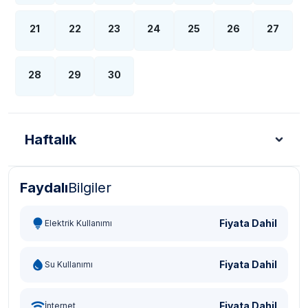
21
22
23
24
25
26
27
28
29
30
Haftalık
Faydalı
Bilgiler
Türk Lirası - TL
Dolar - USD
Sterlin - GBP
Eur
Fiyata Dahil
Elektrik Kullanımı
Fiyata Dahil
Su Kullanımı
Fiyata Dahil
İnternet