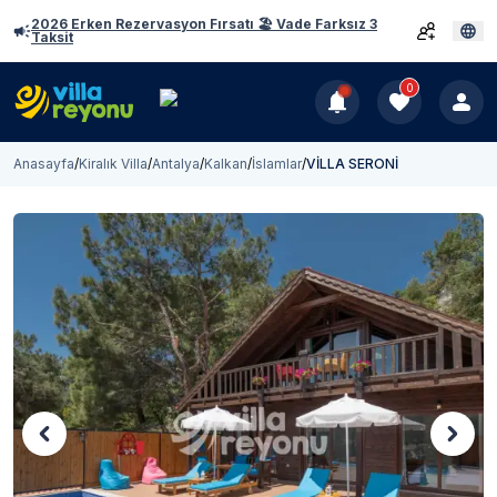
2026 Erken Rezervasyon Fırsatı 🏖️ Vade Farksız 3
Taksit
0
Anasayfa
/
Kiralık Villa
/
Antalya
/
Kalkan
/
İslamlar
/
VİLLA SERONİ