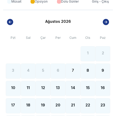
Müsait
Opsiyon
Dolu Günler
Giriş - Çıkış
yoğun nüfus artışı sebebiyle; bölge genelinde nadiren
de olsa internet, elektrik ve su kesintileri
yaşanabilmektedir.
Ağustos 2026
Pzt
Sal
Çar
Per
Cum
Cts
Paz
1
2
3
4
5
6
7
8
9
10
11
12
13
14
15
16
17
18
19
20
21
22
23