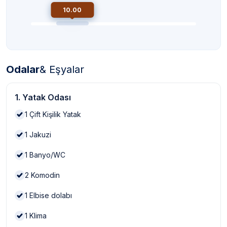
10.00
Odalar
& Eşyalar
1. Yatak Odası
1
Çift Kişilik Yatak
1
Jakuzi
1
Banyo/WC
2
Komodin
1
Elbise dolabı
1
Klima