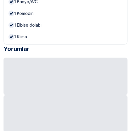
1
Banyo/WC
1
Komodin
1
Elbise dolabı
1
Klima
Yorumlar