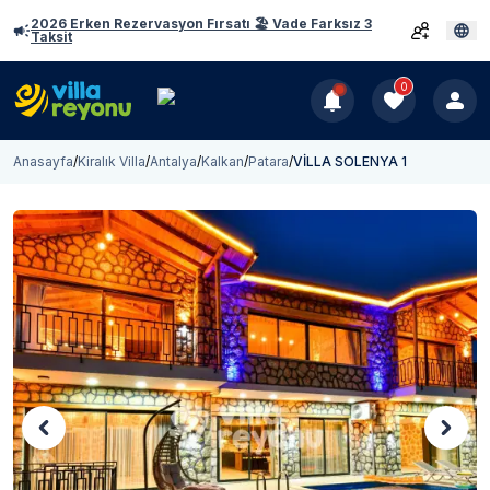
2026 Erken Rezervasyon Fırsatı 🏖️ Vade Farksız 3
Taksit
0
Anasayfa
/
Kiralık Villa
/
Antalya
/
Kalkan
/
Patara
/
VİLLA SOLENYA 1