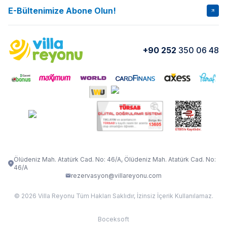
İptal Şartları
Banka Hesapları
E-Bültenimize Abone Olun!
VİLLA SALKIM
VİLLA SLAY 1
Kurumsal
Blog
VİLLA GOLD ROSE
VİLLA SARNIÇ
Yorumlar
Nasıl Kiralarım
+90 252
350 06 48
VİLLA OLENNA 1
VİLLA MERT
İletişim
Kiralama Sözleşmesi
VİLLA VERDANİA
VİLLA BELLA
Belgelerimiz
VİLLA MİRAVA
VILLA ADRIMA 1
VİLLA TİAMO
VİLLA ZEYTİN DALI
VİLLA LARA
VILLA ELMALI
VİLLA EVRİM 1
Ölüdeniz Mah. Atatürk Cad. No: 46/A, Ölüdeniz Mah. Atatürk Cad. No:
46/A
rezervasyon@villareyonu.com
© 2026 Villa Reyonu Tüm Hakları Saklıdır, İzinsiz İçerik Kullanılamaz.
Boceksoft