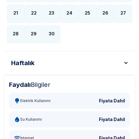
21
22
23
24
25
26
27
28
29
30
Haftalık
Faydalı
Bilgiler
Türk Lirası - TL
Dolar - USD
Sterlin - GBP
Eur
Fiyata Dahil
Elektrik Kullanımı
Fiyata Dahil
Su Kullanımı
Fiyata Dahil
İnternet