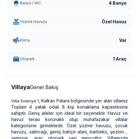
4 Banyo
Banyo / WC
Özel Havuz
Yüzme Havuzu
Var
Klima
1 Araç
Otopark
Villaya
Genel Bakış
, Kalkan Patara bölgesinde yer alan villamız
Villa Solenya 1
Toplam 4 yatak odalı 8 kişi konaklama kapasitesine
sahiptir. Geniş aileler için ideal bir seçenektir. Havuz ve
havuz terası korunaklı olup muhafazakar villalar
kategorisine girmektedir. Özel yüzme havuzu, çocuk
havuzu, salıncağı, geniş bahçe alanı, barbekü, şezlong,
şemsiye, araç otopark yeri mevcuttur. Villamızda