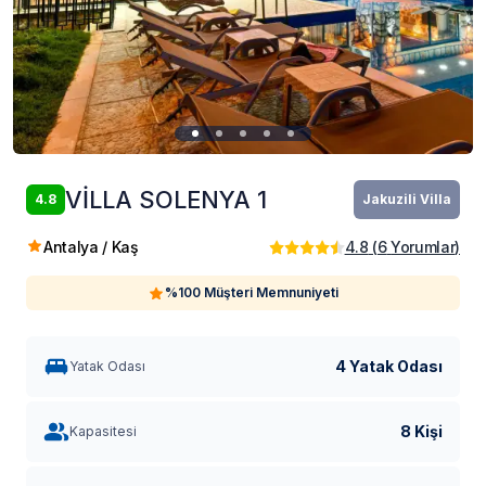
VİLLA SOLENYA 1
4.8
Jakuzili Villa
Antalya / Kaş
4.8
(
6
Yorumlar
)
%100 Müşteri Memnuniyeti
4 Yatak Odası
Yatak Odası
8 Kişi
Kapasitesi