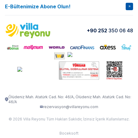
İptal Şartları
Banka Hesapları
E-Bültenimize Abone Olun!
VİLLA SALKIM
VİLLA SLAY 1
Kurumsal
Blog
VİLLA GOLD ROSE
VİLLA SARNIÇ
Yorumlar
Nasıl Kiralarım
+90 252
350 06 48
VİLLA OLENNA 1
VİLLA MERT
İletişim
Kiralama Sözleşmesi
VİLLA VERDANİA
VİLLA BELLA
Belgelerimiz
VİLLA MİRAVA
VILLA ADRIMA 1
VİLLA TİAMO
VİLLA ZEYTİN DALI
VİLLA LARA
VILLA ELMALI
VİLLA EVRİM 1
Ölüdeniz Mah. Atatürk Cad. No: 46/A, Ölüdeniz Mah. Atatürk Cad. No:
46/A
rezervasyon@villareyonu.com
© 2026 Villa Reyonu Tüm Hakları Saklıdır, İzinsiz İçerik Kullanılamaz.
Boceksoft