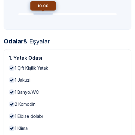
10.00
Odalar
& Eşyalar
1. Yatak Odası
1
Çift Kişilik Yatak
1
Jakuzi
1
Banyo/WC
2
Komodin
1
Elbise dolabı
1
Klima