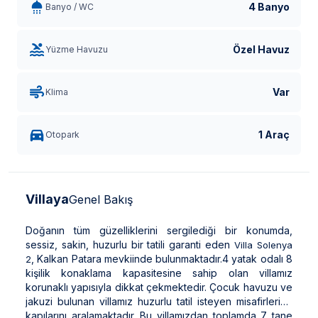
4 Banyo
Banyo / WC
Özel Havuz
Yüzme Havuzu
Var
Klima
1 Araç
Otopark
Villaya
Genel Bakış
Doğanın tüm güzelliklerini sergilediği bir konumda,
sessiz, sakin, huzurlu bir tatili garanti eden
Villa Solenya
, Kalkan Patara mevkiinde bulunmaktadır.4 yatak odalı 8
2
kişilik konaklama kapasitesine sahip olan villamız
korunaklı yapısıyla dikkat çekmektedir. Çocuk havuzu ve
jakuzi bulunan villamız huzurlu tatil isteyen misafirlerine
kapılarını aralamaktadır. Bu villamızdan toplamda 7 tane