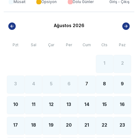
Müsait
Opsiyon
Dolu Günler
Giriş - Çıkış
yoğun nüfus artışı sebebiyle; bölge genelinde nadiren
de olsa internet, elektrik ve su kesintileri
yaşanabilmektedir.
Ağustos 2026
Pzt
Sal
Çar
Per
Cum
Cts
Paz
1
2
3
4
5
6
7
8
9
10
11
12
13
14
15
16
17
18
19
20
21
22
23