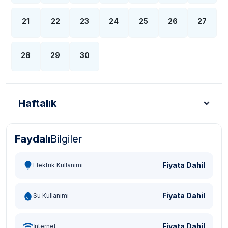
21
22
23
24
25
26
27
28
29
30
Haftalık
Faydalı
Bilgiler
Türk Lirası - TL
Dolar - USD
Sterlin - GBP
Eur
Fiyata Dahil
Elektrik Kullanımı
Fiyata Dahil
Su Kullanımı
Fiyata Dahil
İnternet