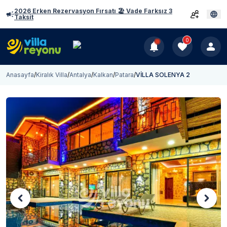
2026 Erken Rezervasyon Fırsatı 🏖️ Vade Farksız 3
Taksit
0
Anasayfa
/
Kiralık Villa
/
Antalya
/
Kalkan
/
Patara
/
VİLLA SOLENYA 2