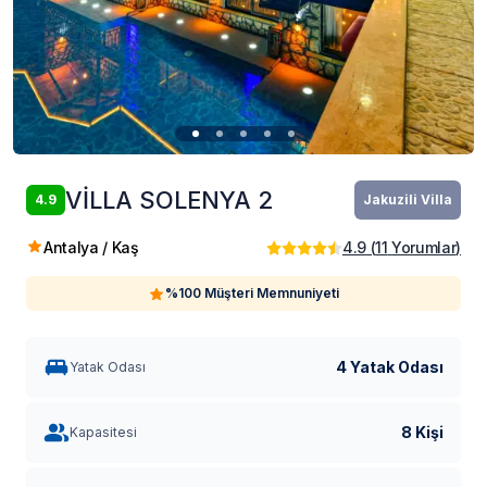
VİLLA SOLENYA 2
4.9
Jakuzili Villa
Antalya / Kaş
4.9
(
11
Yorumlar
)
%100 Müşteri Memnuniyeti
4 Yatak Odası
Yatak Odası
8 Kişi
Kapasitesi