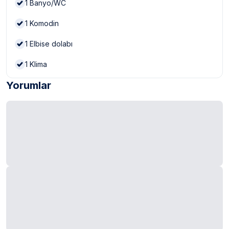
1
Banyo/WC
1
Komodin
1
Elbise dolabı
1
Klima
Yorumlar