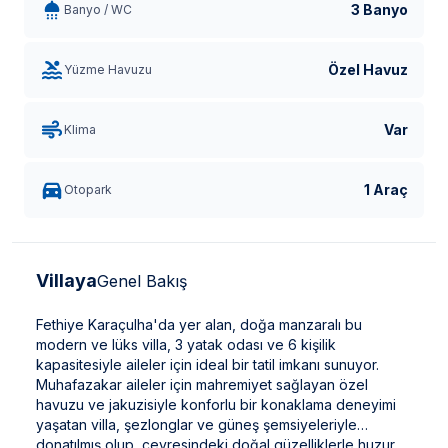
3 Banyo
Banyo / WC
Özel Havuz
Yüzme Havuzu
Var
Klima
1 Araç
Otopark
Villaya
Genel Bakış
Fethiye Karaçulha'da yer alan, doğa manzaralı bu
modern ve lüks villa, 3 yatak odası ve 6 kişilik
kapasitesiyle aileler için ideal bir tatil imkanı sunuyor.
Muhafazakar aileler için mahremiyet sağlayan özel
havuzu ve jakuzisiyle konforlu bir konaklama deneyimi
yaşatan villa, şezlonglar ve güneş şemsiyeleriyle
donatılmış olup, çevresindeki doğal güzelliklerle huzur