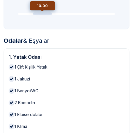
10:00
Odalar
& Eşyalar
1. Yatak Odası
1
Çift Kişilik Yatak
1
Jakuzi
1
Banyo/WC
2
Komodin
1
Elbise dolabı
1
Klima