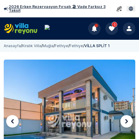
2026 Erken Rezervasyon Fırsatı 🏖️ Vade Farksız 3
Taksit
0
Anasayfa
/
Kiralık Villa
/
Muğla
/
Fethiye
/
Fethiye
/
VİLLA SPLİT 1