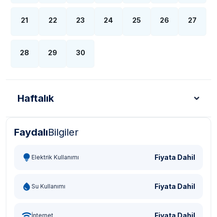
21
22
23
24
25
26
27
28
29
30
Haftalık
Faydalı
Bilgiler
Türk Lirası - TL
Dolar - USD
Sterlin - GBP
Eur
Fiyata Dahil
Elektrik Kullanımı
Fiyata Dahil
Su Kullanımı
Fiyata Dahil
İnternet