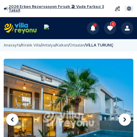
2026 Erken Rezervasyon Fırsatı 🏖️ Vade Farksız 3
Taksit
0
Anasayfa
/
Kiralık Villa
/
Antalya
/
Kalkan
/
Ortaalan
/
VİLLA TURUNÇ