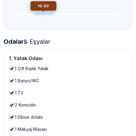
10.00
Odalar
& Eşyalar
1. Yatak Odası
1
Çift Kişilik Yatak
1
Banyo/WC
1
TV
2
Komodin
1
Elbise dolabı
1
Makyaj Masası