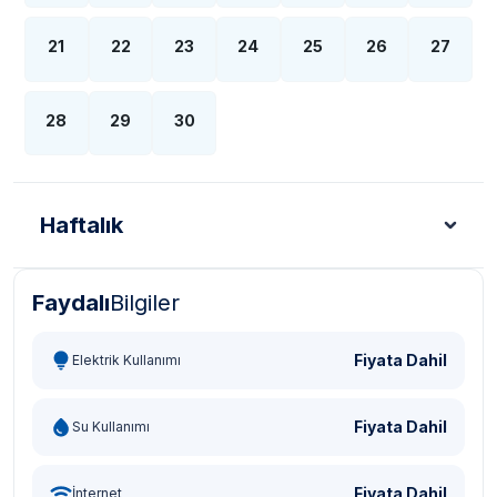
21
22
23
24
25
26
27
28
29
30
Haftalık
Faydalı
Bilgiler
Türk Lirası - TL
Dolar - USD
Sterlin - GBP
Eur
Fiyata Dahil
Elektrik Kullanımı
Fiyata Dahil
Su Kullanımı
Fiyata Dahil
İnternet