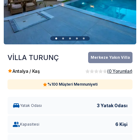
VİLLA TURUNÇ
Merkeze Yakın Villa
Antalya / Kaş
(
0
Yorumlar
)
%100 Müşteri Memnuniyeti
3 Yatak Odası
Yatak Odası
6 Kişi
Kapasitesi