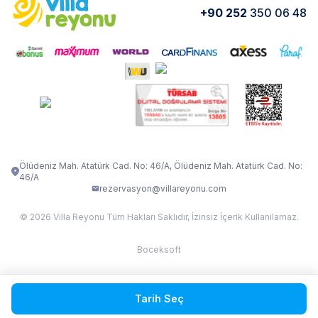
Yorumlar
Nasıl Kiralarım
+90 252
350 06 48
VİLLA OLENNA 1
VİLLA MERT
İletişim
Kiralama Sözleşmesi
VİLLA VERDANİA
VİLLA BELLA
Belgelerimiz
VİLLA MİRAVA
VILLA ADRIMA 1
VİLLA TİAMO
VİLLA ZEYTİN DALI
VİLLA LARA
VILLA ELMALI
VİLLA EVRİM 1
Ölüdeniz Mah. Atatürk Cad. No: 46/A, Ölüdeniz Mah. Atatürk Cad. No:
46/A
rezervasyon@villareyonu.com
© 2026 Villa Reyonu Tüm Hakları Saklıdır, İzinsiz İçerik Kullanılamaz.
Boceksoft
Fethiye Kas Kalkan 2
Tarih Seç
Sapanca