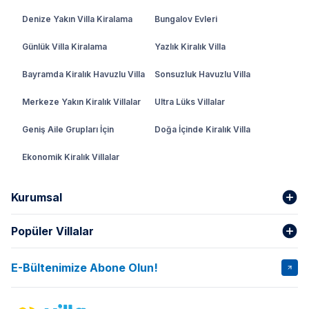
Denize Yakın Villa Kiralama
Bungalov Evleri
Günlük Villa Kiralama
Yazlık Kiralık Villa
Bayramda Kiralık Havuzlu Villa
Sonsuzluk Havuzlu Villa
Merkeze Yakın Kiralık Villalar
Ultra Lüks Villalar
Geniş Aile Grupları İçin
Doğa İçinde Kiralık Villa
Ekonomik Kiralık Villalar
Kurumsal
Popüler Villalar
Hakkımızda
Gizlilik Şartları
İptal Şartları
Banka Hesapları
E-Bültenimize Abone Olun!
VİLLA SALKIM
VİLLA SLAY 1
Kurumsal
Blog
VİLLA GOLD ROSE
VİLLA SARNIÇ