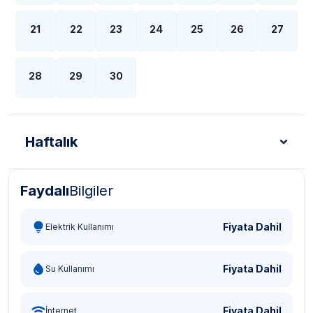
21
22
23
24
25
26
27
28
29
30
Haftalık
Faydalı
Bilgiler
Türk Lirası - TL
Dolar - USD
Sterlin - GBP
Eur
Fiyata Dahil
Elektrik Kullanımı
Fiyata Dahil
Su Kullanımı
Fiyata Dahil
İnternet