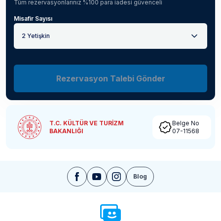
Tüm rezervasyonlarınız %100 para iadesi güvenceli
Misafir Sayısı
2 Yetişkin
Rezervasyon Talebi Gönder
T.C. KÜLTÜR VE TURİZM
Belge No
BAKANLIĞI
07-11568
Blog