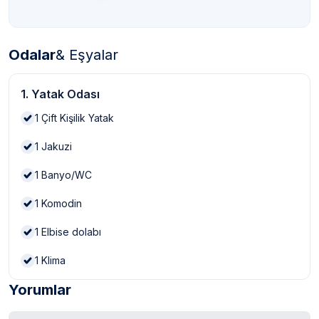
Odalar
& Eşyalar
1. Yatak Odası
1
Çift Kişilik Yatak
1
Jakuzi
1
Banyo/WC
1
Komodin
1
Elbise dolabı
1
Klima
Yorumlar