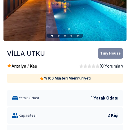
VİLLA UTKU
Tiny House
Antalya / Kaş
(
0
Yorumlar
)
%100 Müşteri Memnuniyeti
1 Yatak Odası
Yatak Odası
2 Kişi
Kapasitesi