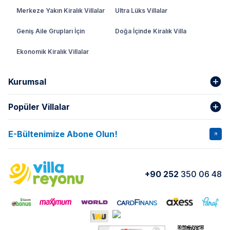
Merkeze Yakın Kiralık Villalar
Ultra Lüks Villalar
Geniş Aile Grupları İçin
Doğa İçinde Kiralık Villa
Ekonomik Kiralık Villalar
Kurumsal
Popüler Villalar
Hakkımızda
Gizlilik Şartları
İptal Şartları
Banka Hesapları
E-Bültenimize Abone Olun!
VİLLA SALKIM
VİLLA SLAY 1
Kurumsal
Blog
VİLLA GOLD ROSE
VİLLA SARNIÇ
Yorumlar
Nasıl Kiralarım
+90 252
350 06 48
VİLLA OLENNA 1
VİLLA MERT
İletişim
Kiralama Sözleşmesi
VİLLA VERDANİA
VİLLA BELLA
Belgelerimiz
VİLLA MİRAVA
VILLA ADRIMA 1