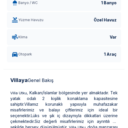
1 Banyo
Banyo / WC
Özel Havuz
Yüzme Havuzu
Var
Klima
1 Araç
Otopark
Villaya
Genel Bakış
Kalkan/İslamlar bölgesinde yer almaktadır. Tek
Villa Utku,
yatak odalı 2 kişilik konaklama kapasitesine
sahiptir.Villamız korunaklı yapısıyla muhafazakar
misafirlerimiz ve balayı çiftlerimiz için ideal bir
seçenektir.Lüks ve şık iç dizaynıyla dikkatlari üzerine
çekmektedir.Siz değerli misafirlerimiz için ayrıntılı bir
şekilde herşey düşünülmüştür.
doğa manzarası
Villa Utku