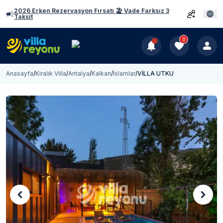
2026 Erken Rezervasyon Fırsatı 🏖️ Vade Farksız 3
Taksit
0
Anasayfa
/
Kiralık Villa
/
Antalya
/
Kalkan
/
İslamlar
/
VİLLA UTKU