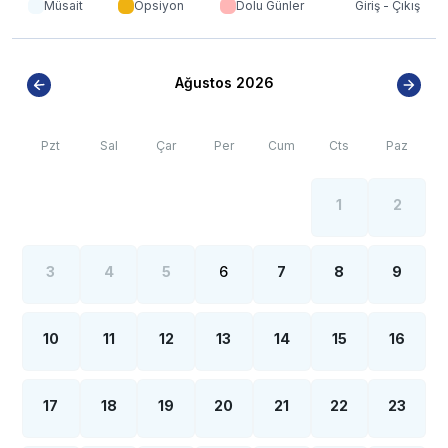
gerekmektedir. Bazı villalarımızın ise yolu
Müsait
Opsiyon
Dolu Günler
Giriş - Çıkış
stabilize(toprak) olabilmektedir.
*
Kalkan bölgesinde özellikle yaz aylarında yoğun nüfus
artışı sebebiyle; bölge genelinde nadiren de
Ağustos 2026
olsa internet, elektrik ve su kesintileri yaşanabilmektedir
Pzt
Sal
Çar
Per
Cum
Cts
Paz
1
2
3
4
5
6
7
8
9
10
11
12
13
14
15
16
17
18
19
20
21
22
23