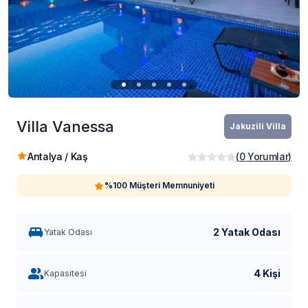
Villa Vanessa
Jakuzili Villa
Antalya / Kaş
(
0
Yorumlar
)
%100 Müşteri Memnuniyeti
2 Yatak Odası
Yatak Odası
4 Kişi
Kapasitesi