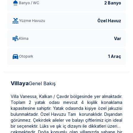
2 Banyo
Banyo / WC
Özel Havuz
Yüzme Havuzu
Var
Klima
1 Araç
Otopark
Villaya
Genel Bakış
Villa Vanessa, Kalkan / Çavdır bölgesinde yer almaktadır.
Toplam 2 yatak odası mevcut 4 kişilik konaklama
kapasitesine sahiptir. Yatak odasında kişiye özel jakuzisi
bulunmaktadır. Özel Havuzu Tam korunaklıdır. Dışarıdan
görünmez. Çekirdek aileler ve balayı çiftlerimiz için ideal
bir seçenektir. Lüks ve şık iç dizaynı ile dikkatleri üzerine
çekmektedir. Doğa konumlu olan villamızda şahane bir