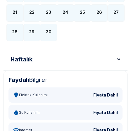
21
22
23
24
25
26
27
28
29
30
Haftalık
Faydalı
Bilgiler
Türk Lirası - TL
Dolar - USD
Sterlin - GBP
Eur
Fiyata Dahil
Elektrik Kullanımı
Fiyata Dahil
Su Kullanımı
Fiyata Dahil
İnternet