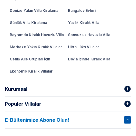
Denize Yakın Villa Kiralama
Bungalov Evleri
Günlük Villa Kiralama
Yazlık Kiralık Villa
Bayramda Kiralık Havuzlu Villa
Sonsuzluk Havuzlu Villa
Merkeze Yakın Kiralık Villalar
Ultra Lüks Villalar
Geniş Aile Grupları İçin
Doğa İçinde Kiralık Villa
Ekonomik Kiralık Villalar
Kurumsal
Popüler Villalar
Hakkımızda
Gizlilik Şartları
İptal Şartları
Banka Hesapları
E-Bültenimize Abone Olun!
VİLLA SALKIM
VİLLA SLAY 1
Kurumsal
Blog
VİLLA GOLD ROSE
VİLLA SARNIÇ