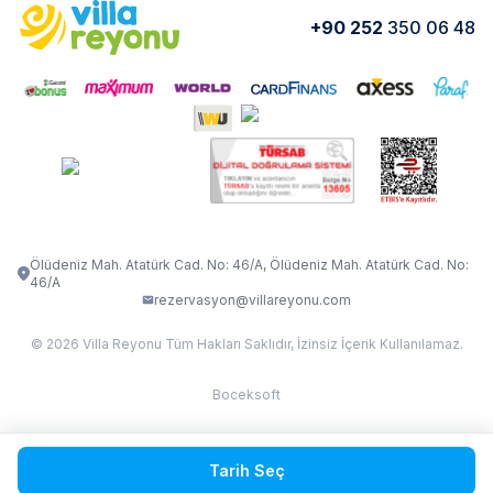
Yorumlar
Nasıl Kiralarım
+90 252
350 06 48
VİLLA OLENNA 1
VİLLA MERT
İletişim
Kiralama Sözleşmesi
VİLLA VERDANİA
VİLLA BELLA
Belgelerimiz
VİLLA MİRAVA
VILLA ADRIMA 1
VİLLA TİAMO
VİLLA ZEYTİN DALI
VİLLA LARA
VILLA ELMALI
VİLLA EVRİM 1
Ölüdeniz Mah. Atatürk Cad. No: 46/A, Ölüdeniz Mah. Atatürk Cad. No:
46/A
rezervasyon@villareyonu.com
© 2026 Villa Reyonu Tüm Hakları Saklıdır, İzinsiz İçerik Kullanılamaz.
Boceksoft
Fethiye Kas Kalkan 2
Tarih Seç
Sapanca