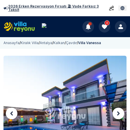
2026 Erken Rezervasyon Fırsatı 🏖️ Vade Farksız 3
Taksit
0
Anasayfa
/
Kiralık Villa
/
Antalya
/
Kalkan
/
Çavdır
/
Villa Vanessa