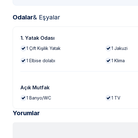
Odalar
& Eşyalar
1. Yatak Odası
1
Çift Kişilik Yatak
1
Jakuzi
1
Elbise dolabı
1
Klima
Açık Mutfak
1
Banyo/WC
1
TV
Yorumlar