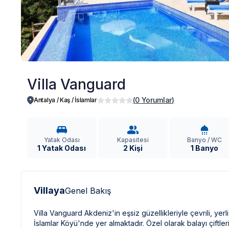
Villa Vanguard
(
0
Yorumlar
)
Antalya / Kaş
/
İslamlar
Yatak Odası
Kapasitesi
Banyo / WC
1 Yatak Odası
2 Kişi
1 Banyo
Villaya
Genel Bakış
Villa Vanguard
Akdeniz'in eşsiz güzellikleriyle çevrili, yer
İslamlar Köyü'nde yer almaktadır. Özel olarak balayı çiftleri 