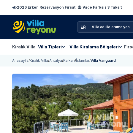
2026 Erken Rezervasyon Fırsatı 🏖️ Vade Farksız 3 Taksit
Kiralık Villa
Villa Tipleri
Villa Kiralama Bölgeleri
Fırs
Anasayfa
/
Kiralık Villa
/
Antalya
/
Kalkan
/
İslamlar
/
Villa Vanguard