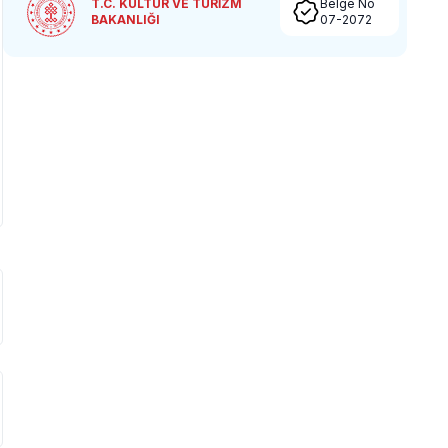
T.C. KÜLTÜR VE TURİZM
Belge No
BAKANLIĞI
07-2072