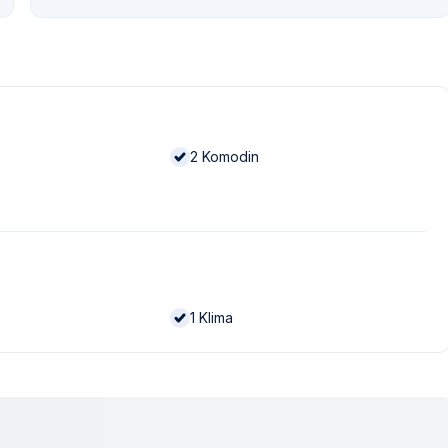
2
Komodin
1
Klima