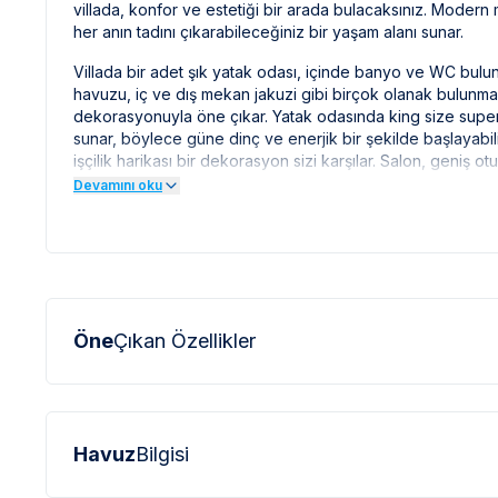
villada, konfor ve estetiği bir arada bulacaksınız. Modern m
her anın tadını çıkarabileceğiniz bir yaşam alanı sunar.
Villada bir adet şık yatak odası, içinde banyo ve WC bul
havuzu, iç ve dış mekan jakuzi gibi birçok olanak bulunmakt
dekorasyonuyla öne çıkar. Yatak odasında king size superi
sunar, böylece güne dinç ve enerjik bir şekilde başlayabili
işçilik harikası bir dekorasyon sizi karşılar. Salon, geniş
ışığın odada bolca yer bulması sağlanmıştır. Modern TV-DVD 
Devamını oku
geçirebilirsiniz. Amerikan mutfak, tam donanımlı olarak her t
Dış mekanda, özel korunaklı yüzme havuzunda dilediğiniz g
buzdolabı, çamaşır makinesi, bulaşık makinesi, mikrodalga 
yemeğinizi dış mekan oturma grubunda yiyebilirsiniz. Akden
gibi pratik mutfak cihazları villa kalitesine uygun olarak seçi
yudumlarken huzurun keyfini çıkarabilirsiniz. Ayrıca, güne
Vanguard, konforun ve doğanın birleştiği, unutulmaz bir tati
***
VİLLA İLE İLGİLİ KRİTİK BİLGİLER
***
Öne
Çıkan Özellikler
*
Doğa içerisinde bulunan tüm villalarımızda düzenli olar
sinek vb. bulunma ihtimali bulunmaktadır.
*
Bu evin resimleri sitemizde yer alan diğer evlerin resiml
Havuz
Bilgisi
profesyonel fotoğraf makinaları ile çekilmektedir. Bu ne
olarak görülebilmektedir.