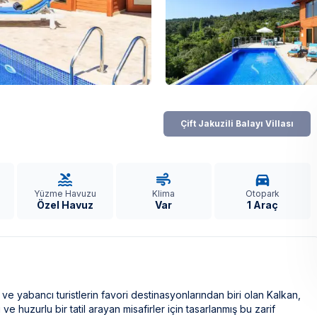
Çift Jakuzili Balayı Villası
Yüzme Havuzu
Klima
Otopark
Özel Havuz
Var
1 Araç
li ve yabancı turistlerin favori destinasyonlarından biri olan Kalkan,
ve huzurlu bir tatil arayan misafirler için tasarlanmış bu zarif