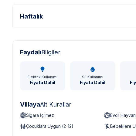
Haftalık
Türk Lirası - TL
Dolar - USD
Sterlin - GBP
Faydalı
Bilgiler
Elektrik Kullanımı
Su Kullanımı
Fiyata Dahil
Fiyata Dahil
Fi
Villaya
Ait Kurallar
Sigara İçilmez
Evcil Hayva
Çocuklara Uygun (2-12)
Bebeklere U