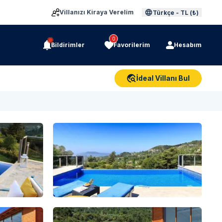
Villanızı Kiraya Verelim
Türkçe
-
TL (₺)
0
Bildirimler
Favorilerim
Hesabım
İdeal Villanı Bul