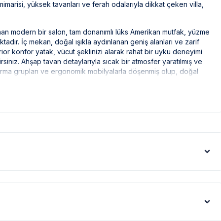
imarisi, yüksek tavanları ve ferah odalarıyla dikkat çeken villa,
unan modern bir salon, tam donanımlı lüks Amerikan mutfak, yüzme
adır. İç mekan, doğal ışıkla aydınlanan geniş alanları ve zarif
or konfor yatak, vücut şeklinizi alarak rahat bir uyku deneyimi
rsiniz. Ahşap tavan detaylarıyla sıcak bir atmosfer yaratılmış ve
 oturma grupları ve ergonomik mobilyalarla döşenmiş olup, doğal
ünitesi ve uydu alıcılı satellite sistemi ile eğlenceli zamanlar
ürlü ihtiyacınızı karşılayacak ekipmanlarla donatılmıştır;
ibi vakit geçirebilir, sakin bir atmosferde kahvaltı ya da akşam
fırın, su ısıtıcı, çay kahve otomatı ve ekmek kızartma makinesi
iz’in muazzam manzarası eşliğinde serinletici içkinizi
lmiştir.
şlenme için şezlonglar da havuz başında bulunmaktadır.Villa
l deneyimi için sizi bekliyor.
ak ilaçlama yapılmaktadır. Ancak yine de çevrede kelebek, böcek,
eri gibi görüntüyü ekrana sığdırmak amacıyla, geniş açılı lens ve
denle resimler üzerinde yer alan objeler gerçeğinden daha büyük