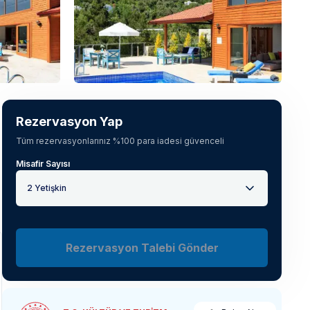
Tüm fotoğrafları gör
(
5
)
Rezervasyon Yap
Tüm rezervasyonlarınız %100 para iadesi güvenceli
Misafir Sayısı
2 Yetişkin
Rezervasyon Talebi Gönder