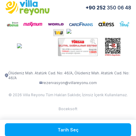
Yorumlar
Nasıl Kiralarım
+90 252
350 06 48
VİLLA OLENNA 1
VİLLA MERT
İletişim
Kiralama Sözleşmesi
VİLLA VERDANİA
VİLLA BELLA
Belgelerimiz
VİLLA MİRAVA
VILLA ADRIMA 1
VİLLA TİAMO
VİLLA ZEYTİN DALI
VİLLA LARA
VILLA ELMALI
VİLLA EVRİM 1
Ölüdeniz Mah. Atatürk Cad. No: 46/A, Ölüdeniz Mah. Atatürk Cad. No:
46/A
rezervasyon@villareyonu.com
© 2026 Villa Reyonu Tüm Hakları Saklıdır, İzinsiz İçerik Kullanılamaz.
Boceksoft
Fethiye Kas Kalkan 2
Tarih Seç
Sapanca