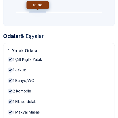
10.00
Odalar
& Eşyalar
1. Yatak Odası
1
Çift Kişilik Yatak
1
Jakuzi
1
Banyo/WC
2
Komodin
1
Elbise dolabı
1
Makyaj Masası