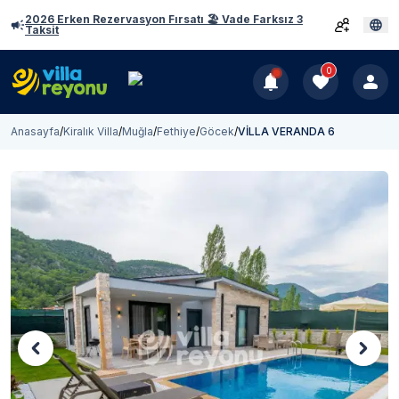
2026 Erken Rezervasyon Fırsatı 🏖️ Vade Farksız 3
Taksit
0
Anasayfa
/
Kiralık Villa
/
Muğla
/
Fethiye
/
Göcek
/
VİLLA VERANDA 6