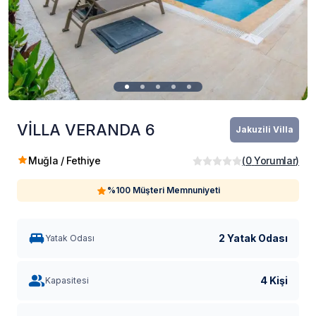
VİLLA VERANDA 6
Jakuzili Villa
Muğla / Fethiye
(
0
Yorumlar
)
%100 Müşteri Memnuniyeti
2 Yatak Odası
Yatak Odası
4 Kişi
Kapasitesi