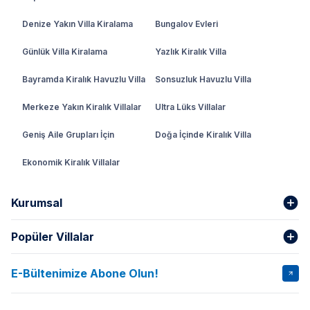
Denize Yakın Villa Kiralama
Bungalov Evleri
Günlük Villa Kiralama
Yazlık Kiralık Villa
Bayramda Kiralık Havuzlu Villa
Sonsuzluk Havuzlu Villa
Merkeze Yakın Kiralık Villalar
Ultra Lüks Villalar
Geniş Aile Grupları İçin
Doğa İçinde Kiralık Villa
Ekonomik Kiralık Villalar
Kurumsal
Popüler Villalar
Hakkımızda
Gizlilik Şartları
İptal Şartları
Banka Hesapları
E-Bültenimize Abone Olun!
VİLLA SALKIM
VİLLA SLAY 1
Kurumsal
Blog
VİLLA GOLD ROSE
VİLLA SARNIÇ