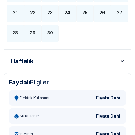
21
22
23
24
25
26
27
28
29
30
Haftalık
Faydalı
Bilgiler
Türk Lirası - TL
Dolar - USD
Sterlin - GBP
Eur
Fiyata Dahil
Elektrik Kullanımı
Fiyata Dahil
Su Kullanımı
Fiyata Dahil
İnternet