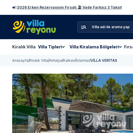
2026 Erken Rezervasyon Fırsatı 🏖️ Vade Farksız 3 Taksit
Kiralık Villa
Villa Tipleri
Villa Kiralama Bölgeleri
Fırs
Anasayfa
/
Kiralık Villa
/
Antalya
/
Kalkan
/
İslamlar
/
VİLLA VERİTAS