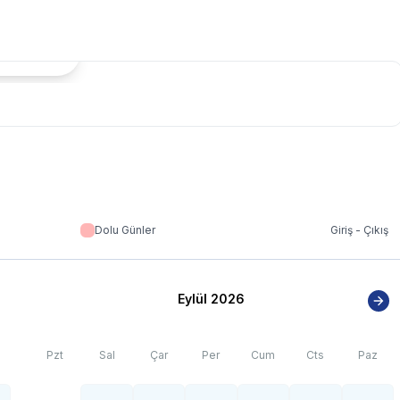
tada Göster
Dolu Günler
Giriş - Çıkış
Eylül 2026
Pzt
Sal
Çar
Per
Cum
Cts
Paz