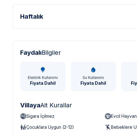
Haftalık
Türk Lirası - TL
Dolar - USD
Sterlin - GBP
Faydalı
Bilgiler
Elektrik Kullanımı
Su Kullanımı
Fiyata Dahil
Fiyata Dahil
Fi
Villaya
Ait Kurallar
Sigara İçilmez
Evcil Hayva
Çocuklara Uygun (2-12)
Bebeklere U