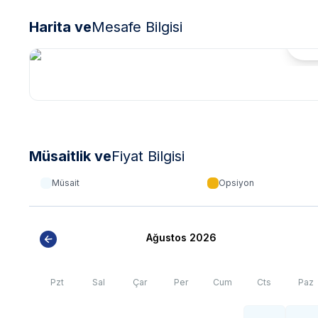
Harita ve
Mesafe Bilgisi
Hari
Müsaitlik ve
Fiyat Bilgisi
Müsait
Opsiyon
Ağustos 2026
Pzt
Sal
Çar
Per
Cum
Cts
Paz