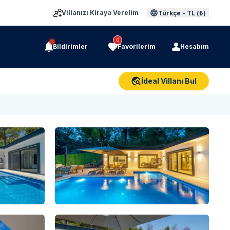
Villanızı Kiraya Verelim
Türkçe
-
TL (₺)
0
Bildirimler
Favorilerim
Hesabım
İdeal Villanı Bul