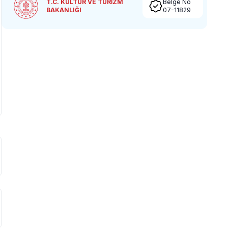
T.C. KÜLTÜR VE TURİZM
Belge No
BAKANLIĞI
07-11829