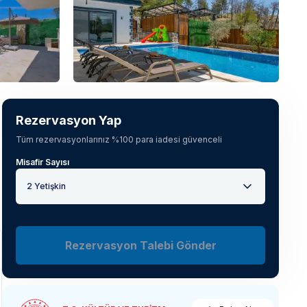
Tüm fotoğrafları gör
(
73
)
Rezervasyon Yap
Tüm rezervasyonlarınız %100 para iadesi güvenceli
Misafir Sayısı
2 Yetişkin
Rezervasyon Talebi Gönder