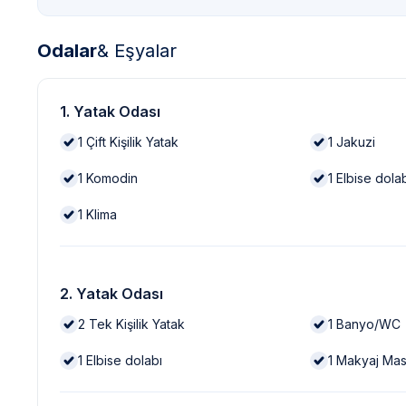
Odalar
& Eşyalar
1. Yatak Odası
1
Çift Kişilik Yatak
1
Jakuzi
1
Komodin
1
Elbise dola
1
Klima
2. Yatak Odası
2
Tek Kişilik Yatak
1
Banyo/WC
1
Elbise dolabı
1
Makyaj Mas