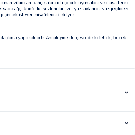
lunan villamızın bahçe alanında çocuk oyun alanı ve masa tenisi
salıncağı, konforlu şezlongları ve yaz aylarının vazgeçilmezi
eçirmek isteyen misafirlerini bekliyor.
ak ilaçlama yapılmaktadır. Ancak yine de çevrede kelebek, böcek,
eri gibi görüntüyü ekrana sığdırmak amacıyla, geniş açılı lens ve
denle resimler üzerinde yer alan objeler gerçeğinden daha büyük
rtları sebebiyle yamaç üzerine kurulmuştur. Bu villalarımıza
alarımızın ise yolu stabilize(toprak) olabilmektedir.
tışı sebebiyle; bölge genelinde nadiren de olsa internet,