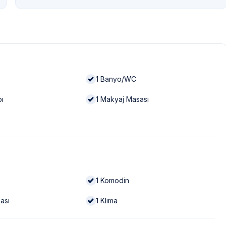
1
Banyo/WC
bı
1
Makyaj Masası
1
Komodin
ası
1
Klima