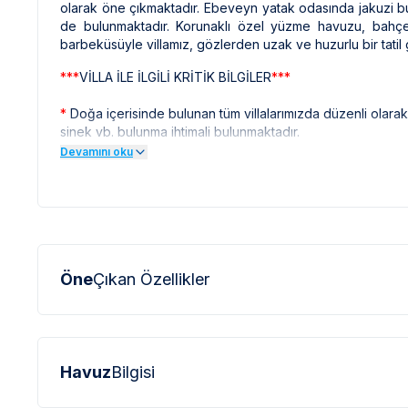
olarak öne çıkmaktadır. Ebeveyn yatak odasında jakuzi bu
de bulunmaktadır. Korunaklı özel yüzme havuzu, bahçe 
barbeküsüyle villamız, gözlerden uzak ve huzurlu bir tatil g
***
VİLLA İLE İLGİLİ KRİTİK BİLGİLER
***
*
Doğa içerisinde bulunan tüm villalarımızda düzenli olar
sinek vb. bulunma ihtimali bulunmaktadır.
Devamını oku
*
Bu evin resimleri sitemizde yer alan diğer evlerin resiml
profesyonel fotoğraf makinaları ile çekilmektedir. Bu ne
olarak görülebilmektedir.
***
BÖLGE İLE İLGİLİ KRİTİK BİLGİLER
***
*
Kalkan çevresinde bulunan villarımızın bir kısmı, bölge şa
Öne
Çıkan Özellikler
ulaşmak için yokuş yukarı çıkılması gerekmektedir. Bazı vill
*
Kalkan bölgesinde özellikle yaz aylarında yoğun nüfus ar
elektrik ve su kesintileri yaşanabilmektedir.
Havuz
Bilgisi