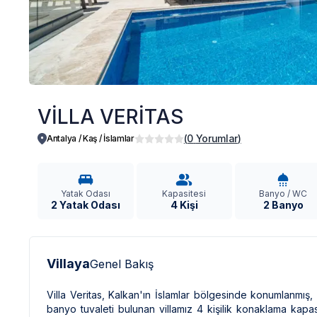
VİLLA VERİTAS
(
0
Yorumlar
)
Antalya / Kaş
/
İslamlar
Yatak Odası
Kapasitesi
Banyo / WC
2 Yatak Odası
4 Kişi
2 Banyo
Villaya
Genel Bakış
Villa Veritas, Kalkan'ın İslamlar bölgesinde konumlanmış,
banyo tuvaleti bulunan villamız 4 kişilik konaklama kapasi