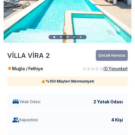
VİLLA VİRA 2
Çocuk Havuzu
Muğla / Fethiye
(
0
Yorumlar
)
%100 Müşteri Memnuniyeti
2 Yatak Odası
Yatak Odası
4 Kişi
Kapasitesi