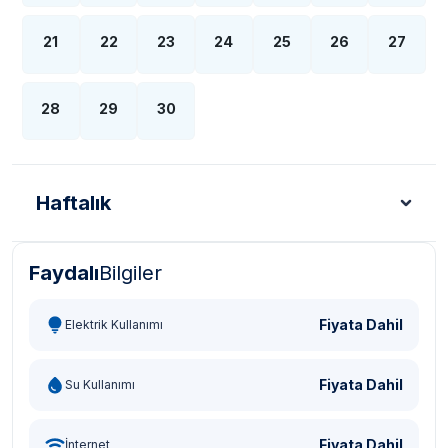
21
22
23
24
25
26
27
28
29
30
Haftalık
Faydalı
Bilgiler
Türk Lirası - TL
Dolar - USD
Sterlin - GBP
Eur
Fiyata Dahil
Elektrik Kullanımı
Fiyata Dahil
Su Kullanımı
Fiyata Dahil
İnternet