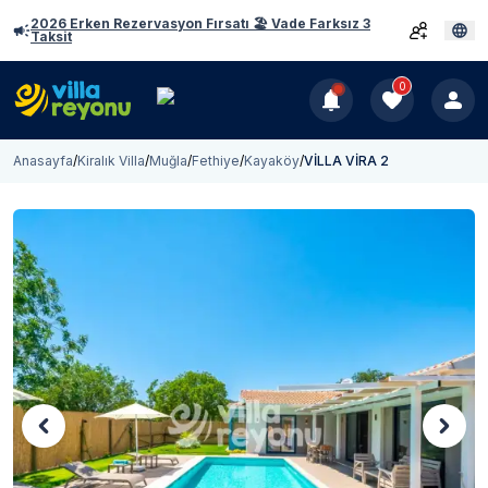
2026 Erken Rezervasyon Fırsatı 🏖️ Vade Farksız 3
Taksit
0
Anasayfa
/
Kiralık Villa
/
Muğla
/
Fethiye
/
Kayaköy
/
VİLLA VİRA 2