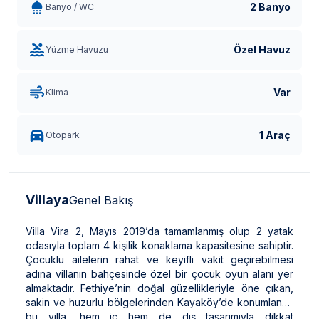
2 Banyo
Banyo / WC
Özel Havuz
Yüzme Havuzu
Var
Klima
1 Araç
Otopark
Villaya
Genel Bakış
Villa Vira 2, Mayıs 2019’da tamamlanmış olup 2 yatak
odasıyla toplam 4 kişilik konaklama kapasitesine sahiptir.
Çocuklu ailelerin rahat ve keyifli vakit geçirebilmesi
adına villanın bahçesinde özel bir çocuk oyun alanı yer
almaktadır. Fethiye’nin doğal güzellikleriyle öne çıkan,
sakin ve huzurlu bölgelerinden Kayaköy’de konumlanan
bu villa, hem iç hem de dış tasarımıyla dikkat