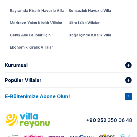
Bayramda Kiralık Havuzlu Villa
Sonsuzluk Havuzlu Villa
Merkeze Yakın Kiralık Villalar
Ultra Lüks Villalar
Geniş Aile Grupları İçin
Doğa İçinde Kiralık Villa
Ekonomik Kiralık Villalar
Kurumsal
Popüler Villalar
Hakkımızda
Gizlilik Şartları
İptal Şartları
Banka Hesapları
E-Bültenimize Abone Olun!
VİLLA SALKIM
VİLLA SLAY 1
Kurumsal
Blog
VİLLA GOLD ROSE
VİLLA SARNIÇ
Yorumlar
Nasıl Kiralarım
+90 252
350 06 48
VİLLA OLENNA 1
VİLLA MERT
İletişim
Kiralama Sözleşmesi
VİLLA VERDANİA
VİLLA BELLA