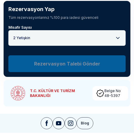
Rezervasyon Yap
Tüm rezervasyonlarınız %100 para iadesi güvenceli
Misafir Sayısı
2 Yetişkin
Rezervasyon Talebi Gönder
T.C. KÜLTÜR VE TURİZM
Belge No
BAKANLIĞI
48-5397
Blog