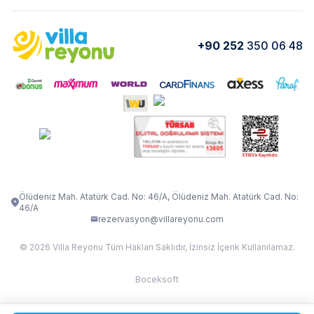
Kurumsal
Blog
VİLLA GOLD ROSE
VİLLA SARNIÇ
Yorumlar
Nasıl Kiralarım
+90 252
350 06 48
VİLLA OLENNA 1
VİLLA MERT
İletişim
Kiralama Sözleşmesi
VİLLA VERDANİA
VİLLA BELLA
Belgelerimiz
VİLLA MİRAVA
VILLA ADRIMA 1
VİLLA TİAMO
VİLLA ZEYTİN DALI
VİLLA LARA
VILLA ELMALI
VİLLA EVRİM 1
Ölüdeniz Mah. Atatürk Cad. No: 46/A, Ölüdeniz Mah. Atatürk Cad. No:
46/A
rezervasyon@villareyonu.com
© 2026 Villa Reyonu Tüm Hakları Saklıdır, İzinsiz İçerik Kullanılamaz.
Boceksoft
Fethiye Kas Kalkan 2