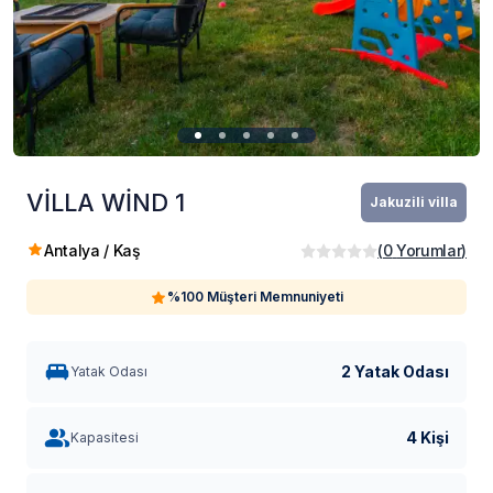
VİLLA WİND 1
Jakuzili villa
Antalya / Kaş
(
0
Yorumlar
)
%100 Müşteri Memnuniyeti
2 Yatak Odası
Yatak Odası
4 Kişi
Kapasitesi