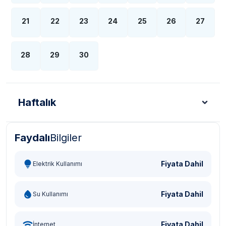
21
22
23
24
25
26
27
28
29
30
Haftalık
Faydalı
Bilgiler
Türk Lirası - TL
Dolar - USD
Sterlin - GBP
Eur
Fiyata Dahil
Elektrik Kullanımı
Fiyata Dahil
Su Kullanımı
Fiyata Dahil
İnternet