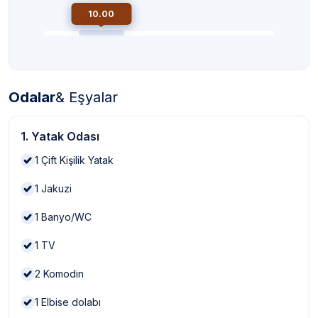
10.00
Odalar
& Eşyalar
1. Yatak Odası
1
Çift Kişilik Yatak
1
Jakuzi
1
Banyo/WC
1
TV
2
Komodin
1
Elbise dolabı