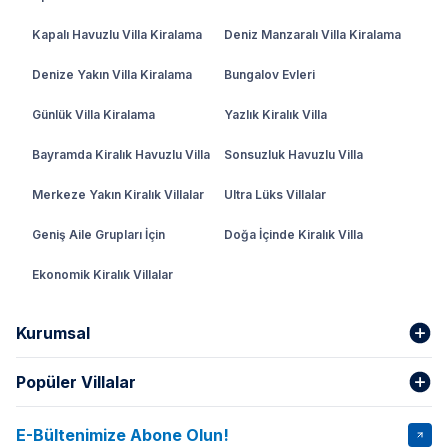
Kapalı Havuzlu Villa Kiralama
Deniz Manzaralı Villa Kiralama
Denize Yakın Villa Kiralama
Bungalov Evleri
Günlük Villa Kiralama
Yazlık Kiralık Villa
Bayramda Kiralık Havuzlu Villa
Sonsuzluk Havuzlu Villa
Merkeze Yakın Kiralık Villalar
Ultra Lüks Villalar
Geniş Aile Grupları İçin
Doğa İçinde Kiralık Villa
Ekonomik Kiralık Villalar
Kurumsal
Popüler Villalar
Hakkımızda
Gizlilik Şartları
İptal Şartları
Banka Hesapları
E-Bültenimize Abone Olun!
VİLLA SALKIM
VİLLA SLAY 1