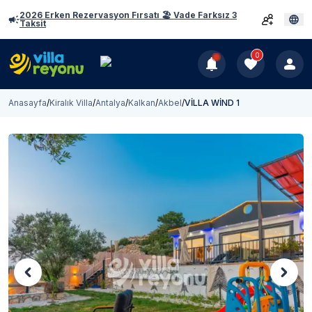
2026 Erken Rezervasyon Fırsatı 🏖️ Vade Farksız 3
Taksit
0
Anasayfa
/
Kiralık Villa
/
Antalya
/
Kalkan
/
Akbel
/
VİLLA WİND 1