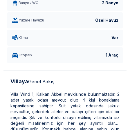
2 Banyo
Banyo / WC
Özel Havuz
Yüzme Havuzu
Var
Klima
1 Araç
Otopark
Villaya
Genel Bakış
Villa Wind 1, Kalkan Akbel mevkisinde bulunmaktadır. 2
adet yatak odası mevcut olup 4 kişi konaklama
kapasitesine sahiptir. Suit yatak odasında jakuzi
mevcuttur, çekirdek aileler ve balayı çifteri için idal bir
seçimdir. Şık ve konforlu dizayn edilmiş villamızda siz
değerli misafirlerimiz için her şey ayrıntılı olarak
düşünülmüştür. Korunaklı bahçe alanına sahip olup