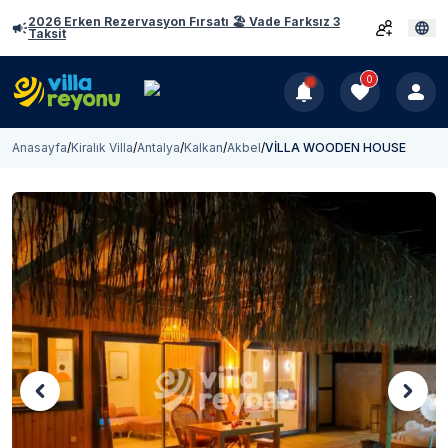
2026 Erken Rezervasyon Fırsatı 🏖️ Vade Farksız 3
Taksit
0
Anasayfa
/
Kiralık Villa
/
Antalya
/
Kalkan
/
Akbel
/
VİLLA WOODEN HOUSE