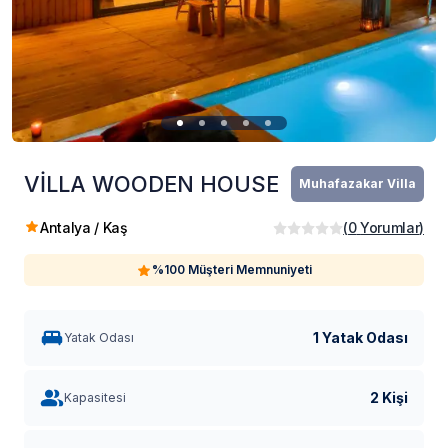
VİLLA WOODEN HOUSE
Muhafazakar Villa
Antalya / Kaş
(
0
Yorumlar
)
%100 Müşteri Memnuniyeti
1 Yatak Odası
Yatak Odası
2 Kişi
Kapasitesi