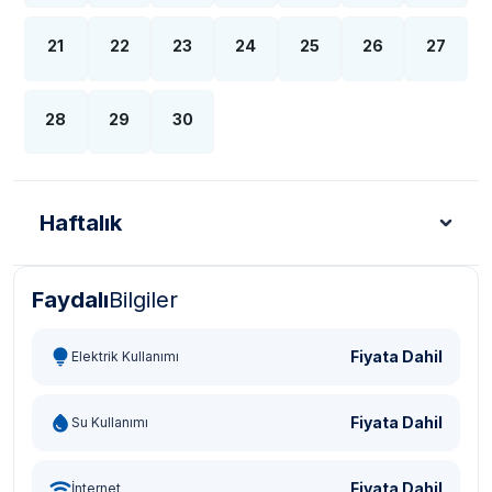
21
22
23
24
25
26
27
28
29
30
Haftalık
Faydalı
Bilgiler
Türk Lirası - TL
Dolar - USD
Sterlin - GBP
Eur
Fiyata Dahil
Elektrik Kullanımı
Fiyata Dahil
Su Kullanımı
Fiyata Dahil
İnternet