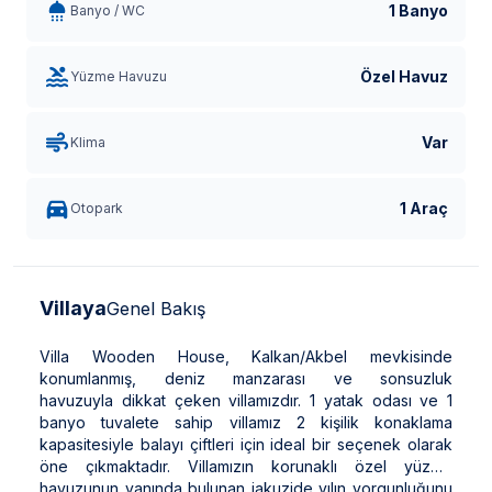
1 Banyo
Banyo / WC
Özel Havuz
Yüzme Havuzu
Var
Klima
1 Araç
Otopark
Villaya
Genel Bakış
Villa Wooden House, Kalkan/Akbel mevkisinde
konumlanmış, deniz manzarası ve sonsuzluk
havuzuyla dikkat çeken villamızdır. 1 yatak odası ve 1
banyo tuvalete sahip villamız 2 kişilik konaklama
kapasitesiyle balayı çiftleri için ideal bir seçenek olarak
öne çıkmaktadır. Villamızın korunaklı özel yüzme
havuzunun yanında bulunan jakuzide yılın yorgunluğunu