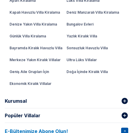
Apart Kiralama
Lüks Villa Kiralama
Kapalı Havuzlu Villa Kiralama
Deniz Manzaralı Villa Kiralama
Denize Yakın Villa Kiralama
Bungalov Evleri
Günlük Villa Kiralama
Yazlık Kiralık Villa
Bayramda Kiralık Havuzlu Villa
Sonsuzluk Havuzlu Villa
Merkeze Yakın Kiralık Villalar
Ultra Lüks Villalar
Geniş Aile Grupları İçin
Doğa İçinde Kiralık Villa
Ekonomik Kiralık Villalar
Kurumsal
Popüler Villalar
Hakkımızda
Gizlilik Şartları
İptal Şartları
Banka Hesapları
E-Bültenimize Abone Olun!
VİLLA SALKIM
VİLLA SLAY 1