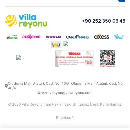
Kurumsal
Blog
VİLLA GOLD ROSE
VİLLA SARNIÇ
Yorumlar
Nasıl Kiralarım
+90 252
350 06 48
VİLLA OLENNA 1
VİLLA MERT
İletişim
Kiralama Sözleşmesi
VİLLA VERDANİA
VİLLA BELLA
Belgelerimiz
VİLLA MİRAVA
VILLA ADRIMA 1
VİLLA TİAMO
VİLLA ZEYTİN DALI
VİLLA LARA
VILLA ELMALI
VİLLA EVRİM 1
Ölüdeniz Mah. Atatürk Cad. No: 46/A, Ölüdeniz Mah. Atatürk Cad. No:
46/A
rezervasyon@villareyonu.com
© 2026 Villa Reyonu Tüm Hakları Saklıdır, İzinsiz İçerik Kullanılamaz.
Boceksoft
Fethiye Kas Kalkan 2