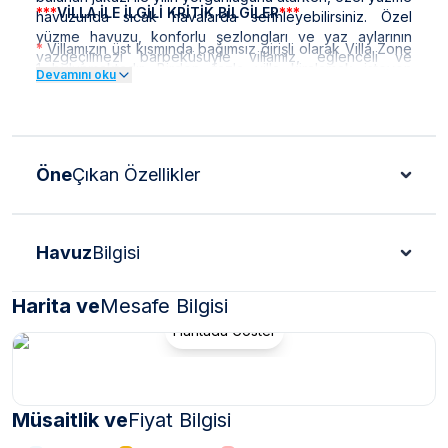
***
VİLLA İLE İLGİLİ KRİTİK BİLGİLER
***
havuzunda sıcak havalarda serinleyebilirsiniz. Özel
yüzme havuzu, konforlu şezlongları ve yaz aylarının
*
Villamızın üst kısmında bağımsız girişli olarak Villa Zone
vazgeçilmezi barbeküsüyle villamız, eğlenceli ve
1 bulunmaktadır. Birden fazla villa kiralamak isteyen
Devamını oku
unutulmaz bir tatil geçirmek isteyen misafirlerini bekliyor.
misafirlerimiz için ideal bir seçenektir.
*
Doğa içerisinde bulunan tüm villalarımızda düzenli
olarak ilaçlama yapılmaktadır. Ancak yine de çevrede
kelebek, böcek, sinek vb. bulunma ihtimali
Öne
Çıkan Özellikler
bulunmaktadır.
*
Bu evin resimleri sitemizde yer alan diğer evlerin
resimleri gibi görüntüyü ekrana sığdırmak amacıyla, geniş
Havuz
Bilgisi
açılı lens ve profesyonel fotoğraf makinaları ile
çekilmektedir. Bu nedenle resimler üzerinde yer alan
objeler gerçeğinden daha büyük olarak
Harita ve
Mesafe Bilgisi
görülebilmektedir.
Haritada Göster
***
BÖLGE İLE İLGİLİ KRİTİK BİLGİLER
***
*
çevresinde bulunan villarımızın bir kısmı,
Kalkan ve Kaş
bölge şartları sebebiyle yamaç üzerine kurulmuştur.
Müsaitlik ve
Fiyat Bilgisi
Bu villalarımıza ulaşmak için yokuş yukarı çıkılması