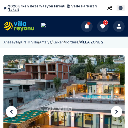
2026 Erken Rezervasyon Fırsatı 🏖️ Vade Farksız 3
Taksit
0
Anasayfa
/
Kiralık Villa
/
Antalya
/
Kalkan
/
Kördere
/
VİLLA ZONE 2