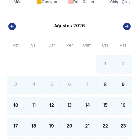
gerekmektedir. Bazı villalarımızın ise yolu
Müsait
Opsiyon
Dolu Günler
Giriş - Çıkış
stabilize(toprak) olabilmektedir.
*
Kalkan ve Kaş bölgesinde özellikle yaz aylarında
yoğun nüfus artışı sebebiyle; bölge genelinde nadiren
Ağustos 2026
de olsa internet, elektrik ve su kesintileri
yaşanabilmektedir.
Pzt
Sal
Çar
Per
Cum
Cts
Paz
1
2
3
4
5
6
7
8
9
10
11
12
13
14
15
16
17
18
19
20
21
22
23