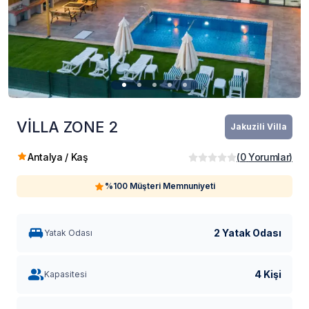
VİLLA ZONE 2
Jakuzili Villa
Antalya / Kaş
(
0
Yorumlar
)
%100 Müşteri Memnuniyeti
2 Yatak Odası
Yatak Odası
4 Kişi
Kapasitesi