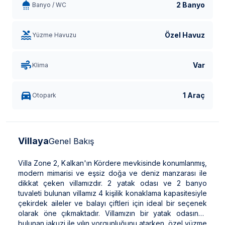
2 Banyo
Banyo / WC
Özel Havuz
Yüzme Havuzu
Var
Klima
1 Araç
Otopark
Villaya
Genel Bakış
Villa Zone 2, Kalkan'ın Kördere mevkisinde konumlanmış,
modern mimarisi ve eşsiz doğa ve deniz manzarası ile
dikkat çeken villamızdır. 2 yatak odası ve 2 banyo
tuvaleti bulunan villamız 4 kişilik konaklama kapasitesiyle
çekirdek aileler ve balayı çiftleri için ideal bir seçenek
olarak öne çıkmaktadır. Villamızın bir yatak odasında
bulunan jakuzi ile yılın yorgunluğunu atarken, özel yüzme