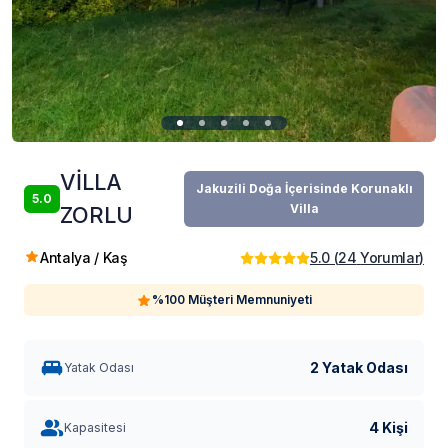
VİLLA
Jakuzili Doğa İçerisinde Korunaklı
5.0
Villa
ZORLU
Antalya / Kaş
5.0
(
24
Yorumlar
)
%100 Müşteri Memnuniyeti
2 Yatak Odası
Yatak Odası
4 Kişi
Kapasitesi