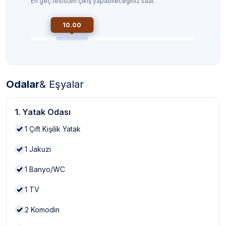
En geç tesisten çıkış yapabileceğiniz saat.
10.00
Odalar
& Eşyalar
1. Yatak Odası
1
Çift Kişilik Yatak
1
Jakuzi
1
Banyo/WC
1
TV
2
Komodin