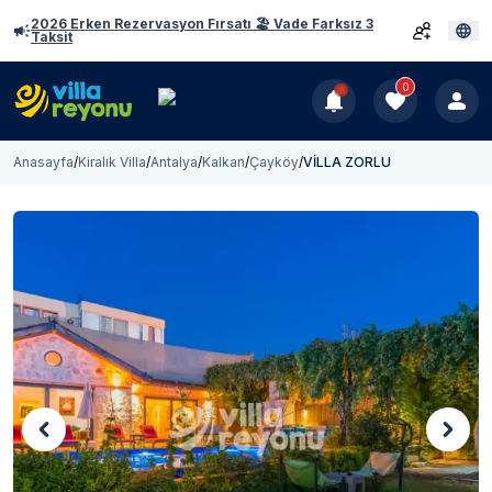
2026 Erken Rezervasyon Fırsatı 🏖️ Vade Farksız 3
Taksit
0
Anasayfa
/
Kiralık Villa
/
Antalya
/
Kalkan
/
Çayköy
/
VİLLA ZORLU