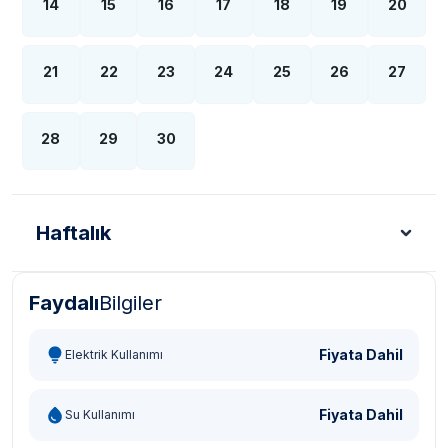
14
15
16
17
18
19
20
21
22
23
24
25
26
27
28
29
30
Haftalık
Faydalı
Bilgiler
Türk Lirası - TL
Dolar - USD
Sterlin - GBP
Eur
Fiyata Dahil
Elektrik Kullanımı
Fiyata Dahil
Su Kullanımı