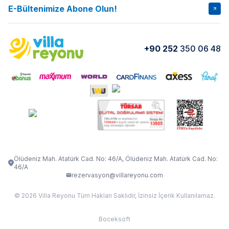
İptal Şartları
Banka Hesapları
E-Bültenimize Abone Olun!
VİLLA SALKIM
VİLLA SLAY 1
Kurumsal
Blog
VİLLA GOLD ROSE
VİLLA SARNIÇ
Yorumlar
Nasıl Kiralarım
+90 252
350 06 48
VİLLA OLENNA 1
VİLLA MERT
İletişim
Kiralama Sözleşmesi
VİLLA VERDANİA
VİLLA BELLA
Belgelerimiz
VİLLA MİRAVA
VILLA ADRIMA 1
VİLLA TİAMO
VİLLA ZEYTİN DALI
VİLLA LARA
VILLA ELMALI
VİLLA EVRİM 1
Ölüdeniz Mah. Atatürk Cad. No: 46/A, Ölüdeniz Mah. Atatürk Cad. No:
46/A
rezervasyon@villareyonu.com
© 2026 Villa Reyonu Tüm Hakları Saklıdır, İzinsiz İçerik Kullanılamaz.
Boceksoft