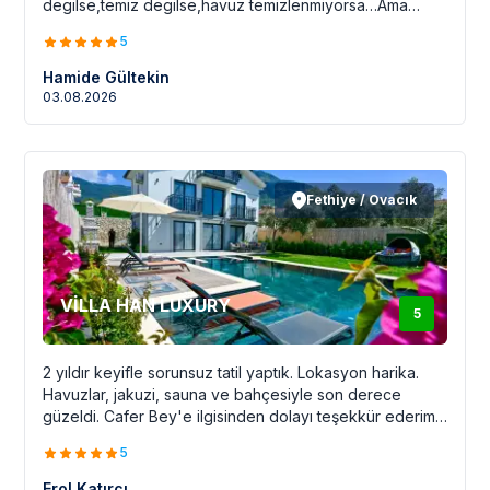
degilse,temiz degilse,havuz temizlenmiyorsa…Ama
villaya girdigimizde her yer tertemizdi.Odalar,banyolar
5
her yer temizdi.Mutfakta hersey tamam.Yeni bardak
takimlari vardi.Yemek tabaklari vardi.Tek eksigi ise bazi
Hamide Gültekin
odalardaki yataklar sanirim kirikti.Rahat yatamadik.Villa
03.08.2026
ile ilgilenen personel birsey sordugumuzda hemen
ilgilendi.Biz memnun kaldik..
Fethiye / Ovacık
VİLLA HAN LUXURY
5
2 yıldır keyifle sorunsuz tatil yaptık. Lokasyon harika.
Havuzlar, jakuzi, sauna ve bahçesiyle son derece
güzeldi. Cafer Bey'e ilgisinden dolayı teşekkür ederim.
Umarım seneye de görüşürüz. ☺️
5
Erol Katırcı