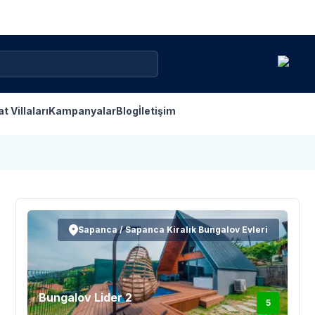
at Villaları
Kampanyalar
Blog
İletişim
Sapanca / Sapanca Kiralık Bungalov Evleri
Bungalov Lider 2
5