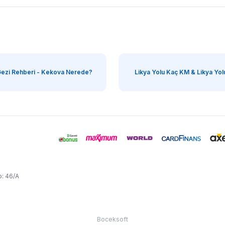
ezi Rehberi - Kekova Nerede?
Likya Yolu Kaç KM & Likya Yolu
o: 46/A
Boceksoft