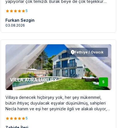
yapıyorlar çok temizdi. Burak beye de çok teşekkür
ediyoruz ilgi alakayı hiç eksik etmedi. Konum olarak
5
merkeze araçla 30-40 dakika uzaklıkta sessiz sakin bir
bölgede. Eğer yolumuz tekrardan buralara düşerse
Furkan Sezgin
tekrardan konaklama yapacağımız yerdir.
03.08.2026
Fethiye / Ovacık
VİLLA AURA LUXURY
5
Villaya denecek hiçbirşey yok, her şey mükemmel,
bütün ihtiyaç duyulacak eşyalar düşünülmüş, sahipleri
Necla hanım ve eşi her şeyinizle ilgili ve alakalı oluyor,
konum olarak mükemmel, tam insanın hayata yeniden
5
şarj olacagı bir yer, her şey için teşekkür ederiz, (şu an
villadan vazıyorum, elimde olsa tatilimi uzatırdım., Gönül
Zahide İleri