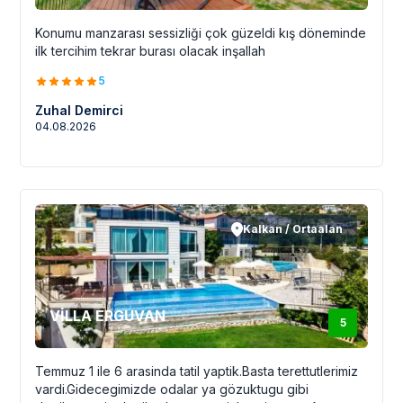
Konumu manzarası sessizliği çok güzeldi kış döneminde
ilk tercihim tekrar burası olacak inşallah
5
Zuhal Demirci
04.08.2026
Kalkan / Ortaalan
VİLLA ERGUVAN
5
Temmuz 1 ile 6 arasinda tatil yaptik.Basta terettutlerimiz
vardi.Gidecegimizde odalar ya gözuktugu gibi