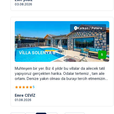
Tatile değil de yazlığımıza gelmiş gibiydik çok
03.08.2026
konforluydu. Her şey için teşekkürler buradan da.
Sevgiler.
Kalkan / Patara
VİLLA SOLENYA 8
5
Muhteşem bir yer. Biz 4 yıldır bu villalar da ailecek tatil
yapıyoruz gerçekten harika. Odalar tertemiz , tam aile
ortamı. Denize yakın olması da burayı tercih etmemizin
en büyük etkeni.
5
Emre CEVİZ
01.08.2026