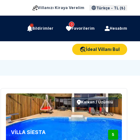
Villanızı Kiraya Verelim
Türkçe
-
TL (₺)
0
Bildirimler
Favorilerim
Hesabım
İdeal Villanı Bul
Kalkan / Üzümlü
VİLLA SİESTA
5