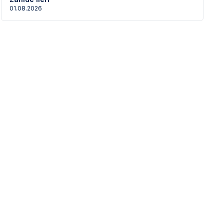
rahatlıgıyla tavsiye ediyorum
01.08.2026