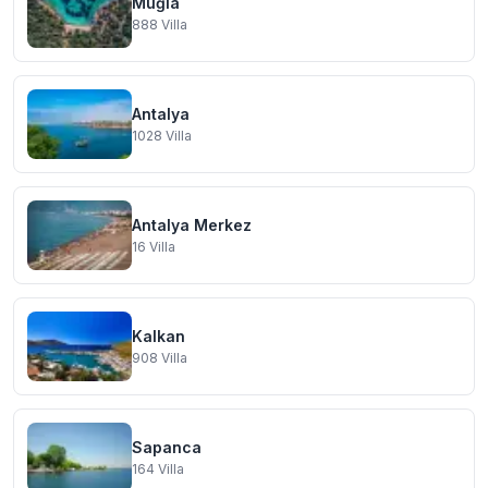
Muğla
888
Villa
Antalya
1028
Villa
Antalya Merkez
16
Villa
Kalkan
908
Villa
Sapanca
164
Villa