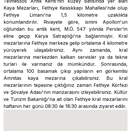
Telmessos Antik Kenti'nin kuzey batısında yer alan
Kaya Mezarları, Fethiye Kesiskkapı Mahallesi'nde olup
Fethiye Limanı'na 1,5 kilometre uzaklıkta
konumlandırılır. Rivayete göre, ismini Apollon'un
oğlundan bu antik kent, M.Ö. 547 yılında Persler'in
eline geçip Karya Satraplığı'na bağlanmıştır. Kral
mezarlarına Fethiye merkeze gelip ortalama 4 kilometre
yürüyerek ulaşabilirsiniz. Aynı zamanda, kral
mezarlarına merkezden kalkan servisler ya da tekne
turları ile varmanız da mümkündür. Sonrasında,
ortalama 100 basamak çıkıp yapıların en görkemlisi
Amnitas kaya mezarına çıkabilirsiniz. Bu kral
mezarlarının tepesine çıktığınız zaman Fethiye Körfezi
ve Şövalye Adası'nın manzarasını izleyebilirsiniz. Kültür
ve Turizm Bakanlığı'na ait olan Fethiye kral mezarlarını
haftanın her günü 08:30 ile 18:30 arasında ziyaret edilir.