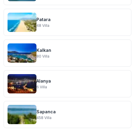
Patara
48
Villa
Kalkan
80
Villa
Alanya
6
Villa
Sapanca
458
Villa