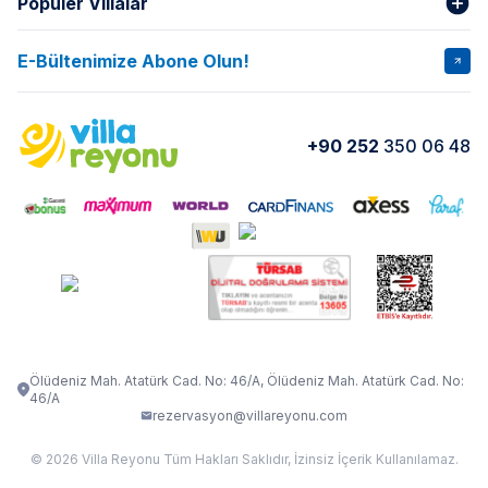
Popüler Villalar
Hakkımızda
Gizlilik Şartları
İptal Şartları
Banka Hesapları
E-Bültenimize Abone Olun!
VİLLA SALKIM
VİLLA SLAY 1
Kurumsal
Blog
VİLLA GOLD ROSE
VİLLA SARNIÇ
Yorumlar
Nasıl Kiralarım
+90 252
350 06 48
VİLLA OLENNA 1
VİLLA MERT
İletişim
Kiralama Sözleşmesi
VİLLA VERDANİA
VİLLA BELLA
Belgelerimiz
VİLLA MİRAVA
VILLA ADRIMA 1
VİLLA TİAMO
VİLLA ZEYTİN DALI
VİLLA LARA
VILLA ELMALI
VİLLA EVRİM 1
Ölüdeniz Mah. Atatürk Cad. No: 46/A, Ölüdeniz Mah. Atatürk Cad. No:
46/A
rezervasyon@villareyonu.com
© 2026 Villa Reyonu Tüm Hakları Saklıdır, İzinsiz İçerik Kullanılamaz.