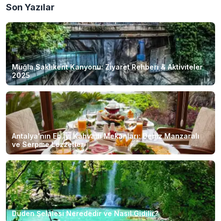
Son Yazılar
Muğla Saklıkent Kanyonu: Ziyaret Rehberi & Aktiviteler
2025
Antalya'nın En İyi Kahvaltı Mekanları: Deniz Manzaralı
ve Serpme Lezzetler
Düden Şelalesi Nerededir ve Nasıl Gidilir?