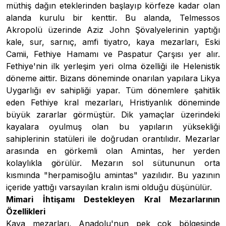
müthiş dağın eteklerinden başlayıp körfeze kadar olan
alanda kurulu bir kenttir. Bu alanda, Telmessos
Akropolü üzerinde Aziz John Şövalyelerinin yaptığı
kale, sur, sarnıç, amfi tiyatro, kaya mezarları, Eski
Camii, Fethiye Hamamı ve Paspatur Çarşısı yer alır.
Fethiye'nin ilk yerleşim yeri olma özelliği ile Helenistik
döneme aittir. Bizans döneminde onarılan yapılara Likya
Uygarlığı ev sahipliği yapar. Tüm dönemlere şahitlik
eden Fethiye kral mezarları, Hristiyanlık döneminde
büyük zararlar görmüştür. Dik yamaçlar üzerindeki
kayalara oyulmuş olan bu yapıların yüksekliği
sahiplerinin statüleri ile doğrudan orantılıdır. Mezarlar
arasında en görkemli olan Amintas, her yerden
kolaylıkla görülür. Mezarın sol sütununun orta
kısmında "herpamisoğlu amintas" yazılıdır. Bu yazının
içeride yattığı varsayılan kralın ismi olduğu düşünülür.
Mimari İhtişamı Destekleyen Kral Mezarlarının
Özellikleri
Kaya mezarları, Anadolu'nun pek çok bölgesinde