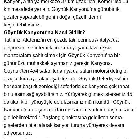
Kanyon, Antalya merkeze 37 km uzaklıkta, Kemer’ ise 13
km mesafede yer alır. Göynük Kanyonu’na günübirlik
geziler yaparak bölgenin doğal güzelliklerini
keşfedebilirsiniz.
Göynük Kanyonu’na Nasıl Gidilir?
Tatilinizi Akdeniz’in en gözde tatil cenneti Antalya’da
geçirirken, serinlemek, macera yaşamak ve eşsiz
manzaralara şahit olmak için Göynük Kanyonu’na bir
gününüzü muhakkak ayırmanız gerekir. Kanyona,
Göynük’ten 4x4 safari turları ya da safari motorsikleti gibi
araçlar kiralayarak ulaşabilirsiniz. Göynük Belediyesi’nin
her saat başı düzenlediği seferlerle de kanyona çok rahat
bir ulaşım sağlayabilirsiniz. Yürüyerek gitmek isterseniz 45
dakikalık bir yürüyüşle de ulaşmanız mümkündür. Göynük
Kanyonu’na ulaşım araçları ile sadece vadinin başına kadar
gidilebilmektedir. Başlangıç noktasına geldikten sonra
gişelerden bilet alarak kanyon turuna yürüyerek devam
ediyorsunuz.