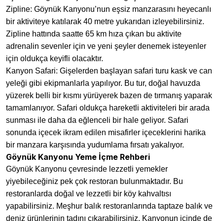
Zipline: Göynük Kanyonu’nun eşsiz manzarasını heyecanlı
bir aktiviteye katılarak 40 metre yukarıdan izleyebilirsiniz.
Zipline hattında saatte 65 km hıza çıkan bu aktivite
adrenalin sevenler için ve yeni şeyler denemek isteyenler
için oldukça keyifli olacaktır.
Kanyon Safari: Gişelerden başlayan safari turu kask ve can
yeleği gibi ekipmanlarla yapılıyor. Bu tur, doğal havuzda
yüzerek belli bir kısmı yürüyerek bazen de tırmanış yaparak
tamamlanıyor. Safari oldukça hareketli aktiviteleri bir arada
sunması ile daha da eğlenceli bir hale geliyor. Safari
sonunda içecek ikram edilen misafirler içeceklerini harika
bir manzara karşısında yudumlama fırsatı yakalıyor.
Göynük Kanyonu Yeme İçme Rehberi
Göynük Kanyonu çevresinde lezzetli yemekler
yiyebileceğiniz pek çok restoran bulunmaktadır. Bu
restoranlarda doğal ve lezzetli bir köy kahvaltısı
yapabilirsiniz. Meşhur balık restoranlarında taptaze balık ve
deniz ürünlerinin tadını çıkarabilirsiniz. Kanyonun içinde de