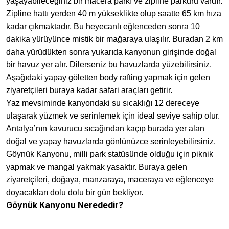
yaşayabileceğiniz bir macera parkı ve zipline parkuru vardır.
Zipline hattı yerden 40 m yükseklikte olup saatte 65 km hıza
kadar çıkmaktadır. Bu heyecanlı eğlenceden sonra 10
dakika yürüyünce mistik bir mağaraya ulaşılır. Buradan 2 km
daha yürüdükten sonra yukarıda kanyonun girişinde doğal
bir havuz yer alır. Dilerseniz bu havuzlarda yüzebilirsiniz.
Aşağıdaki yapay göletten body rafting yapmak için gelen
ziyaretçileri buraya kadar safari araçları getirir.
Yaz mevsiminde kanyondaki su sıcaklığı 12 dereceye
ulaşarak yüzmek ve serinlemek için ideal seviye sahip olur.
Antalya’nın kavurucu sıcağından kaçıp burada yer alan
doğal ve yapay havuzlarda gönlünüzce serinleyebilirsiniz.
Göynük Kanyonu, milli park statüsünde olduğu için piknik
yapmak ve mangal yakmak yasaktır. Buraya gelen
ziyaretçileri, doğaya, manzaraya, maceraya ve eğlenceye
doyacakları dolu dolu bir gün bekliyor.
Göynük Kanyonu Nerededir?