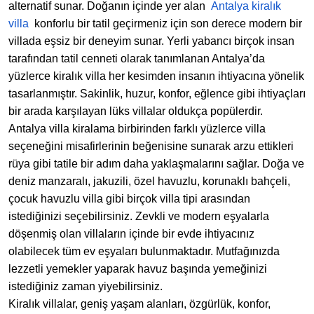
alternatif sunar. Doğanın içinde yer alan
Antalya kiralık
villa
konforlu bir tatil geçirmeniz için son derece modern bir
villada eşsiz bir deneyim sunar. Yerli yabancı birçok insan
tarafından tatil cenneti olarak tanımlanan Antalya’da
yüzlerce kiralık villa her kesimden insanın ihtiyacına yönelik
tasarlanmıştır. Sakinlik, huzur, konfor, eğlence gibi ihtiyaçları
bir arada karşılayan lüks villalar oldukça popülerdir.
Antalya villa kiralama birbirinden farklı yüzlerce villa
seçeneğini misafirlerinin beğenisine sunarak arzu ettikleri
rüya gibi tatile bir adım daha yaklaşmalarını sağlar. Doğa ve
deniz manzaralı, jakuzili, özel havuzlu, korunaklı bahçeli,
çocuk havuzlu villa gibi birçok villa tipi arasından
istediğinizi seçebilirsiniz. Zevkli ve modern eşyalarla
döşenmiş olan villaların içinde bir evde ihtiyacınız
olabilecek tüm ev eşyaları bulunmaktadır. Mutfağınızda
lezzetli yemekler yaparak havuz başında yemeğinizi
istediğiniz zaman yiyebilirsiniz.
Kiralık villalar, geniş yaşam alanları, özgürlük, konfor,