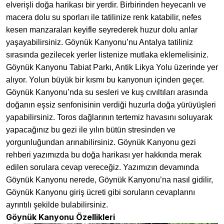
elverişli doğa harikası bir yerdir. Birbirinden heyecanlı ve
macera dolu su sporları ile tatilinize renk katabilir, nefes
kesen manzaraları keyifle seyrederek huzur dolu anlar
yaşayabilirsiniz. Göynük Kanyonu’nu Antalya tatiliniz
sırasında gezilecek yerler listenize mutlaka eklemelisiniz.
Göynük Kanyonu Tabiat Parkı, Antik Likya Yolu üzerinde yer
alıyor. Yolun büyük bir kısmı bu kanyonun içinden geçer.
Göynük Kanyonu’nda su sesleri ve kuş cıvıltıları arasında
doğanın eşsiz senfonisinin verdiği huzurla doğa yürüyüşleri
yapabilirsiniz. Toros dağlarının tertemiz havasını soluyarak
yapacağınız bu gezi ile yılın bütün stresinden ve
yorgunluğundan arınabilirsiniz. Göynük Kanyonu gezi
rehberi yazımızda bu doğa harikası yer hakkında merak
edilen sorulara cevap vereceğiz. Yazımızın devamında
Göynük Kanyonu nerede, Göynük Kanyonu’na nasıl gidilir,
Göynük Kanyonu giriş ücreti gibi soruların cevaplarını
ayrıntılı şekilde bulabilirsiniz.
Göynük Kanyonu Özellikleri