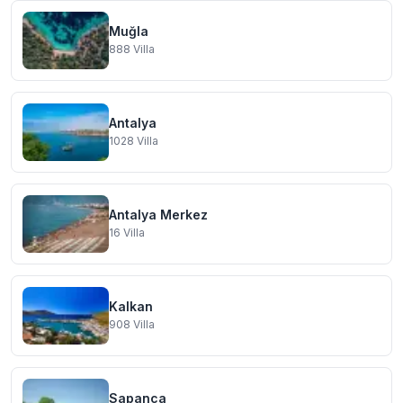
Muğla
888
Villa
Antalya
1028
Villa
Antalya Merkez
16
Villa
Kalkan
908
Villa
Sapanca