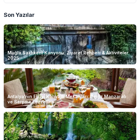
Son Yazılar
Muğla Saklıkent Kanyonu: Ziyaret Rehberi & Aktiviteler
2025
Antalya'nın En İyi Kahvaltı Mekanları: Deniz Manzaralı
ve Serpme Lezzetler