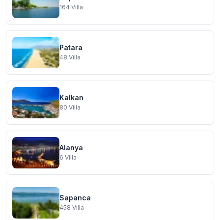
164
Villa
Patara
48
Villa
Kalkan
80
Villa
Alanya
6
Villa
Sapanca
458
Villa