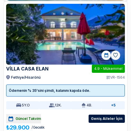
VİLLA CASA ELAN
4.9
-
Mükemmel
Fethiye/Hisarönü
VR-1564
Ödemenin % 35'sini şimdi, kalanını kapıda öde.
5
Y.O
12
K.
4
B.
+5
Güncel Takvim
Geniş Aileler İçin
₺29.900
/ Gecelik