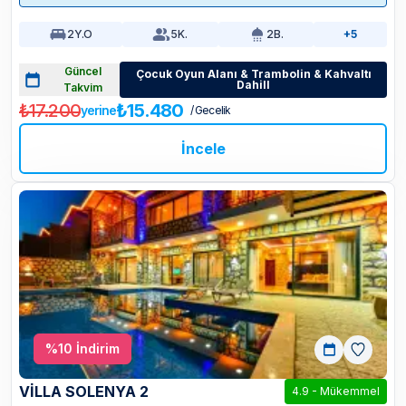
2
Y.O
5
K.
2
B.
+5
Güncel
Çocuk Oyun Alanı & Trambolin & Kahvaltı
Dahill
Takvim
₺17.200
₺15.480
yerine
/ Gecelik
İncele
%
10
İndirim
VİLLA SOLENYA 2
4.9
-
Mükemmel