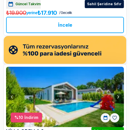
Güncel Takvim
Sahil Şeridine Sıfır
₺19.900
₺17.910
yerine
/ Gecelik
İncele
%
10
İndirim