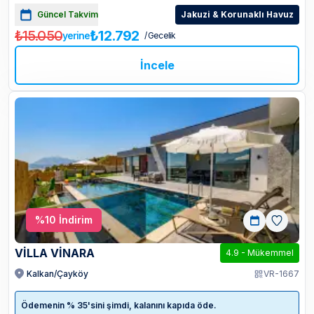
Güncel Takvim
Jakuzi & Korunaklı Havuz
₺15.050
₺12.792
yerine
/ Gecelik
İncele
%
10
İndirim
VİLLA VİNARA
4.9
-
Mükemmel
Kalkan/Çayköy
VR-1667
Ödemenin % 35'sini şimdi, kalanını kapıda öde.