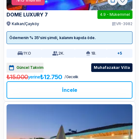
DOME LUXURY 7
4.9
-
Mükemmel
Kalkan/Çayköy
VR-3982
Ödemenin % 35'sini şimdi, kalanını kapıda öde.
1
Y.O
2
K.
1
B.
+5
Güncel Takvim
Muhafazakar Villa
₺15.000
₺12.750
yerine
/ Gecelik
İncele