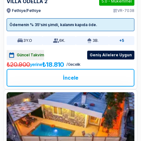
VİLLA ODELLA 2
5.0
-
Mükemmel
Fethiye/Fethiye
VR-7038
Ödemenin % 35'sini şimdi, kalanını kapıda öde.
3
Y.O
6
K.
3
B.
+5
Güncel Takvim
Geniş Ailelere Uygun
₺20.900
₺18.810
yerine
/ Gecelik
İncele