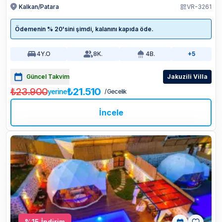
Kalkan/Patara
VR-3261
Ödemenin % 20'sini şimdi, kalanını kapıda öde.
4
Y.O
8
K.
4
B.
+5
Güncel Takvim
Jakuzili Villa
₺23.900
₺21.510
yerine
/ Gecelik
İncele
%
15
İndirim