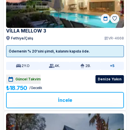
VİLLA MELLOW 3
Fethiye/Çalış
VR-4668
Ödemenin % 20'sini şimdi, kalanını kapıda öde.
2
Y.O
4
K.
2
B.
+5
Güncel Takvim
Denize Yakın
₺18.750
/ Gecelik
İncele