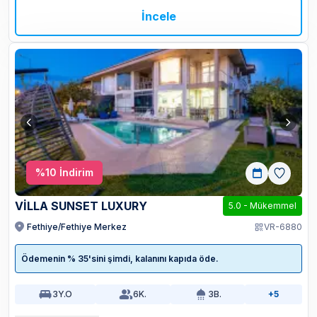
İncele
%
10
İndirim
VİLLA SUNSET LUXURY
5.0
-
Mükemmel
Fethiye/Fethiye Merkez
VR-6880
Ödemenin % 35'sini şimdi, kalanını kapıda öde.
3
Y.O
6
K.
3
B.
+5