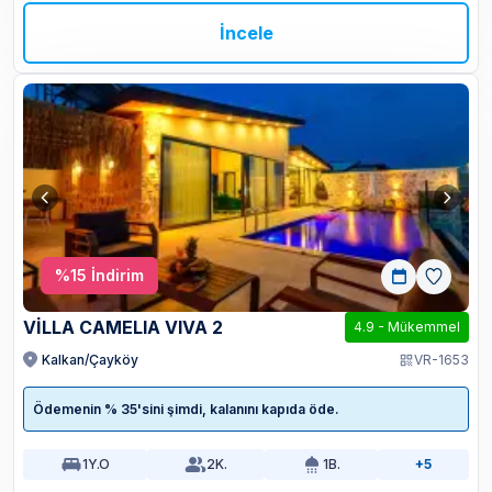
İncele
%
15
İndirim
VİLLA CAMELIA VIVA 2
4.9
-
Mükemmel
Kalkan/Çayköy
VR-1653
Ödemenin % 35'sini şimdi, kalanını kapıda öde.
1
Y.O
2
K.
1
B.
+5