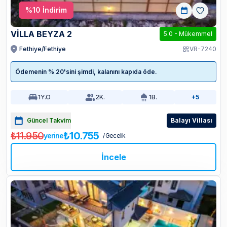
%
10
İndirim
VİLLA BEYZA 2
5.0
-
Mükemmel
Fethiye/Fethiye
VR-7240
Ödemenin % 20'sini şimdi, kalanını kapıda öde.
1
Y.O
2
K.
1
B.
+5
Güncel Takvim
Balayı Villası
₺11.950
₺10.755
yerine
/ Gecelik
İncele