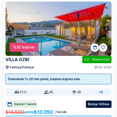
%
10
İndirim
VİLLA OZBİ
5.0
-
Mükemmel
Fethiye/Fethiye
VR-5596
Ödemenin % 20'sini şimdi, kalanını kapıda öde.
2
Y.O
4
K.
2
B.
+5
Güncel Takvim
Balayı Villası
₺14.500
₺13.050
yerine
/ Gecelik