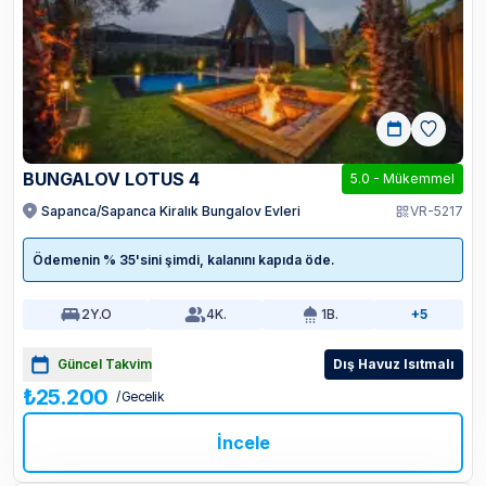
BUNGALOV LOTUS 4
5.0
-
Mükemmel
Sapanca/Sapanca Kiralık Bungalov Evleri
VR-5217
Ödemenin % 35'sini şimdi, kalanını kapıda öde.
2
Y.O
4
K.
1
B.
+5
Güncel Takvim
Dış Havuz Isıtmalı
₺25.200
/ Gecelik
İncele