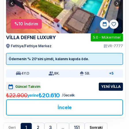
%
10
İndirim
VİLLA DEFNE LUXURY
5.0
-
Mükemmel
Fethiye/Fethiye Merkez
VR-7777
Ödemenin % 20'sini şimdi, kalanını kapıda öde.
4
Y.O
8
K.
5
B.
+5
Güncel Takvim
YENİ VİLLA
₺22.900
₺20.610
yerine
/ Gecelik
İncele
1
2
3
...
151
Geri
Sonraki