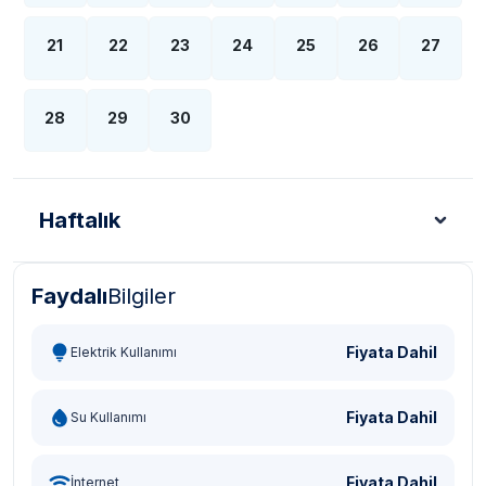
21
22
23
24
25
26
27
28
29
30
Haftalık
Faydalı
Bilgiler
Türk Lirası - TL
Dolar - USD
Sterlin - GBP
Eur
Fiyata Dahil
Elektrik Kullanımı
Fiyata Dahil
Su Kullanımı
Fiyata Dahil
İnternet