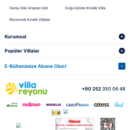
Geniş Aile Grupları İçin
Doğa İçinde Kiralık Villa
Ekonomik Kiralık Villalar
Kurumsal
Popüler Villalar
Hakkımızda
Gizlilik Şartları
İptal Şartları
Banka Hesapları
E-Bültenimize Abone Olun!
VİLLA SALKIM
VİLLA SLAY 1
Kurumsal
Blog
VİLLA GOLD ROSE
VİLLA SARNIÇ
Yorumlar
Nasıl Kiralarım
+90 252
350 06 48
VİLLA OLENNA 1
VİLLA MERT
İletişim
Kiralama Sözleşmesi
VİLLA VERDANİA
VİLLA BELLA
Belgelerimiz
VİLLA MİRAVA
VILLA ADRIMA 1
VİLLA TİAMO
VİLLA ZEYTİN DALI