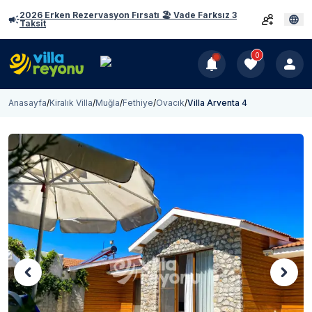
2026 Erken Rezervasyon Fırsatı 🏖️ Vade Farksız 3
Taksit
0
Anasayfa
/
Kiralık Villa
/
Muğla
/
Fethiye
/
Ovacık
/
Villa Arventa 4