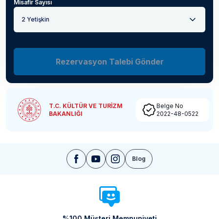
Misafir Sayısı
2 Yetişkin
Rezervasyon Talebi Gönder
T.C. KÜLTÜR VE TURİZM
Belge No
BAKANLIĞI
2022-48-0522
Blog
%100 Müşteri Memnuniyeti