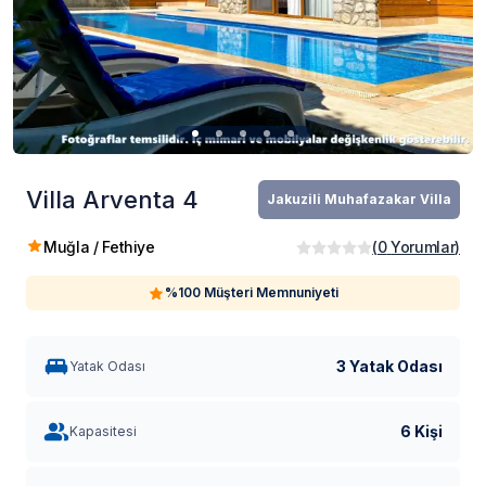
Villa Arventa 4
Jakuzili Muhafazakar Villa
Muğla / Fethiye
(
0
Yorumlar
)
%100 Müşteri Memnuniyeti
3 Yatak Odası
Yatak Odası
6 Kişi
Kapasitesi