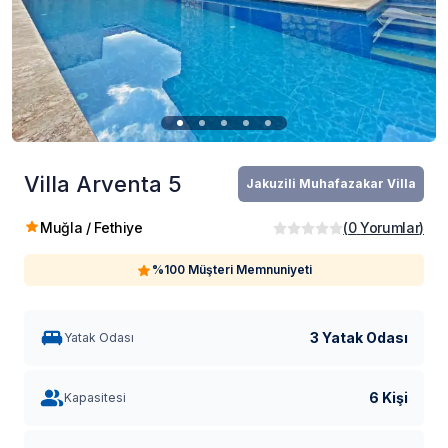
Villa Arventa 5
Jakuzili Muhafazakar Villa
Muğla / Fethiye
(
0
Yorumlar
)
%100 Müşteri Memnuniyeti
3 Yatak Odası
Yatak Odası
6 Kişi
Kapasitesi