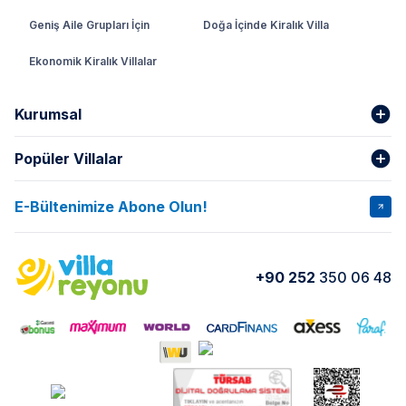
Geniş Aile Grupları İçin
Doğa İçinde Kiralık Villa
Ekonomik Kiralık Villalar
Kurumsal
Popüler Villalar
Hakkımızda
Gizlilik Şartları
İptal Şartları
Banka Hesapları
E-Bültenimize Abone Olun!
VİLLA SALKIM
VİLLA SLAY 1
Kurumsal
Blog
VİLLA GOLD ROSE
VİLLA SARNIÇ
Yorumlar
Nasıl Kiralarım
+90 252
350 06 48
VİLLA OLENNA 1
VİLLA MERT
İletişim
Kiralama Sözleşmesi
VİLLA VERDANİA
VİLLA BELLA
Belgelerimiz
VİLLA MİRAVA
VILLA ADRIMA 1
VİLLA TİAMO
VİLLA ZEYTİN DALI