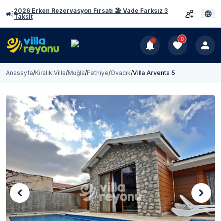
2026 Erken Rezervasyon Fırsatı 🏖️ Vade Farksız 3
Taksit
0
Anasayfa
/
Kiralık Villa
/
Muğla
/
Fethiye
/
Ovacık
/
Villa Arventa 5