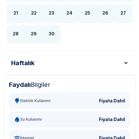
21
22
23
24
25
26
27
28
29
30
Haftalık
Faydalı
Bilgiler
Türk Lirası - TL
Dolar - USD
Sterlin - GBP
Eur
Fiyata Dahil
Elektrik Kullanımı
Fiyata Dahil
Su Kullanımı
Fiyata Dahil
İnternet