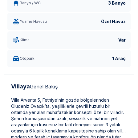
3 Banyo
Banyo / WC
Özel Havuz
Yüzme Havuzu
Var
Klima
1 Araç
Otopark
Villaya
Genel Bakış
Villa Arventa 5, Fethiye’nin gözde bölgelerinden
Ölüdeniz Ovacık’ta, yeşilliklerle çevrili huzurlu bir
ortamda yer alan muhafazakâr konseptli özel bir villadır.
Şehrin karmaşasından uzak, sessizlik ve mahremiyet
arayanlar için kusursuz bir tatil deneyimi sunar. 3 yatak
odasıyla 6 kişilik konaklama kapasitesine sahip olan villa,
modern ve ferah iç tasarımıyla konforu ön planda tutar.