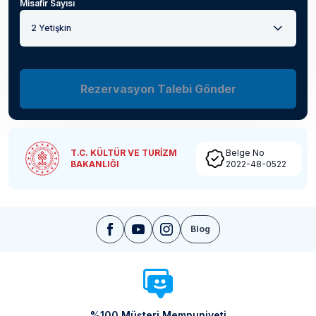
Misafir Sayısı
2 Yetişkin
Rezervasyon Talebi Gönder
T.C. KÜLTÜR VE TURİZM
Belge No
BAKANLIĞI
2022-48-0522
Blog
%100 Müşteri Memnuniyeti