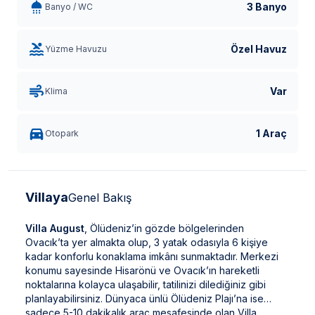
3 Banyo
Banyo / WC
Özel Havuz
Yüzme Havuzu
Var
Klima
1 Araç
Otopark
Villaya
Genel Bakış
Villa August
, Ölüdeniz’in gözde bölgelerinden
Ovacık’ta yer almakta olup, 3 yatak odasıyla 6 kişiye
kadar konforlu konaklama imkânı sunmaktadır. Merkezi
konumu sayesinde Hisarönü ve Ovacık’ın hareketli
noktalarına kolayca ulaşabilir, tatilinizi dilediğiniz gibi
planlayabilirsiniz. Dünyaca ünlü Ölüdeniz Plajı’na ise
sadece 5-10 dakikalık araç mesafesinde olan Villa