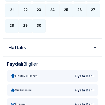
21
22
23
24
25
26
27
28
29
30
Haftalık
Faydalı
Bilgiler
Türk Lirası - TL
Dolar - USD
Sterlin - GBP
Eur
Fiyata Dahil
Elektrik Kullanımı
Fiyata Dahil
Su Kullanımı
Fiyata Dahil
İnternet