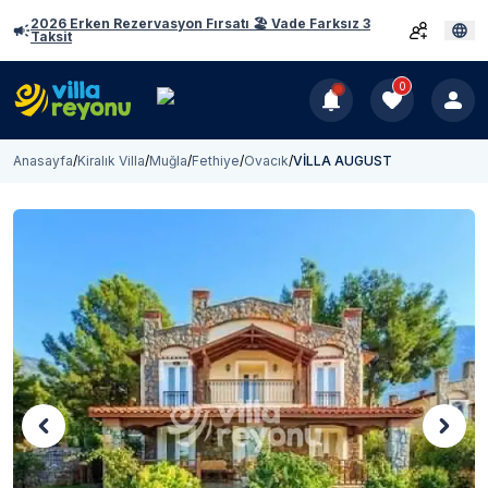
2026 Erken Rezervasyon Fırsatı 🏖️ Vade Farksız 3
Taksit
0
Anasayfa
/
Kiralık Villa
/
Muğla
/
Fethiye
/
Ovacık
/
VİLLA AUGUST