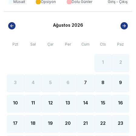
Müsait
Opsiyon
Dolu Günler
Giriş - Çıkış
olsa internet, elektrik ve su kesintileri yaşanabilmektedir.
Ağustos 2026
Pzt
Sal
Çar
Per
Cum
Cts
Paz
1
2
3
4
5
6
7
8
9
10
11
12
13
14
15
16
17
18
19
20
21
22
23