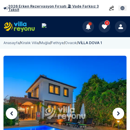
2026 Erken Rezervasyon Fırsatı 🏖️ Vade Farksız 3
Taksit
0
Anasayfa
/
Kiralık Villa
/
Muğla
/
Fethiye
/
Ovacık
/
VİLLA DOVA 1