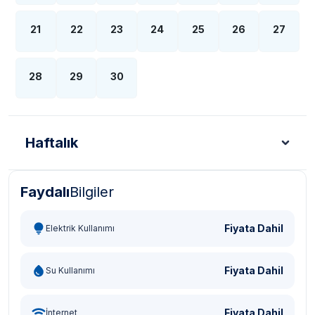
21
22
23
24
25
26
27
28
29
30
Haftalık
Faydalı
Bilgiler
Türk Lirası - TL
Dolar - USD
Sterlin - GBP
Eur
Fiyata Dahil
Elektrik Kullanımı
Fiyata Dahil
Su Kullanımı
Fiyata Dahil
İnternet