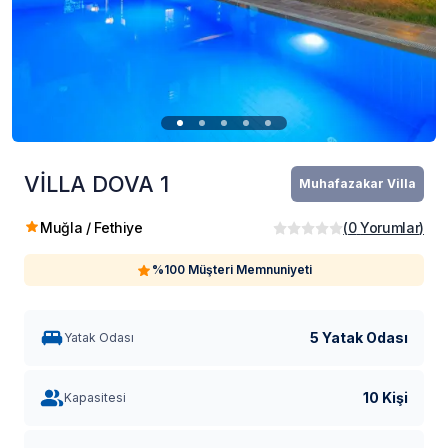
VİLLA DOVA 1
Muhafazakar Villa
Muğla / Fethiye
(
0
Yorumlar
)
%100 Müşteri Memnuniyeti
5 Yatak Odası
Yatak Odası
10 Kişi
Kapasitesi