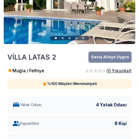
VİLLA LATAS 2
Geniş Aileye Uygun
Muğla / Fethiye
(
0
Yorumlar
)
%100 Müşteri Memnuniyeti
4 Yatak Odası
Yatak Odası
8 Kişi
Kapasitesi