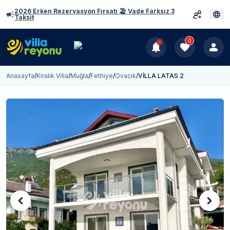
2026 Erken Rezervasyon Fırsatı 🏖️ Vade Farksız 3
Taksit
0
Anasayfa
/
Kiralık Villa
/
Muğla
/
Fethiye
/
Ovacık
/
VİLLA LATAS 2