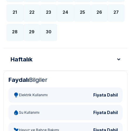
21
22
23
24
25
26
27
28
29
30
Haftalık
Faydalı
Bilgiler
Türk Lirası - TL
Dolar - USD
Sterlin - GBP
Eur
Fiyata Dahil
Elektrik Kullanımı
Fiyata Dahil
Su Kullanımı
Fiyata Dahil
Havuz ve Bahçe Bakımı