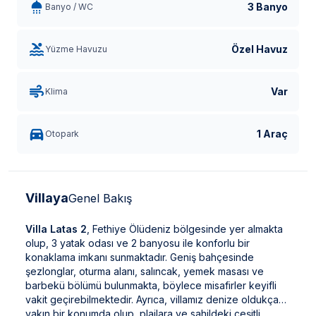
3 Banyo
Banyo / WC
Özel Havuz
Yüzme Havuzu
Var
Klima
1 Araç
Otopark
Villaya
Genel Bakış
Villa Latas 2
, Fethiye Ölüdeniz bölgesinde yer almakta
olup, 3 yatak odası ve 2 banyosu ile konforlu bir
konaklama imkanı sunmaktadır. Geniş bahçesinde
şezlonglar, oturma alanı, salıncak, yemek masası ve
barbekü bölümü bulunmakta, böylece misafirler keyifli
vakit geçirebilmektedir. Ayrıca, villamız denize oldukça
yakın bir konumda olup, plajlara ve sahildeki çeşitli