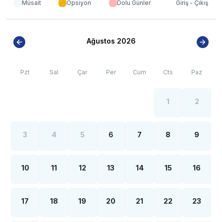
artışı sebebiyle; bölge genelinde nadiren de
Müsait
Opsiyon
Dolu Günler
Giriş - Çıkış
olsa internet, elektrik ve su kesintileri yaşanabilmektedir.
Ağustos 2026
Pzt
Sal
Çar
Per
Cum
Cts
Paz
1
2
3
4
5
6
7
8
9
10
11
12
13
14
15
16
17
18
19
20
21
22
23