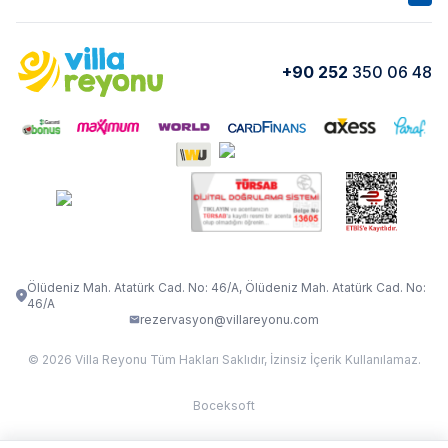
Kurumsal
Blog
VİLLA GOLD ROSE
VİLLA SARNIÇ
Yorumlar
Nasıl Kiralarım
+90 252
350 06 48
VİLLA OLENNA 1
VİLLA MERT
İletişim
Kiralama Sözleşmesi
VİLLA VERDANİA
VİLLA BELLA
Belgelerimiz
VİLLA MİRAVA
VILLA ADRIMA 1
VİLLA TİAMO
VİLLA ZEYTİN DALI
VİLLA LARA
VILLA ELMALI
VİLLA EVRİM 1
Ölüdeniz Mah. Atatürk Cad. No: 46/A, Ölüdeniz Mah. Atatürk Cad. No:
46/A
rezervasyon@villareyonu.com
© 2026 Villa Reyonu Tüm Hakları Saklıdır, İzinsiz İçerik Kullanılamaz.
Boceksoft
Fethiye Kas Kalkan 2