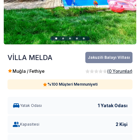
VİLLA MELDA
Jakuzili Balayı Villası
Muğla / Fethiye
(
0
Yorumlar
)
%100 Müşteri Memnuniyeti
1 Yatak Odası
Yatak Odası
2 Kişi
Kapasitesi