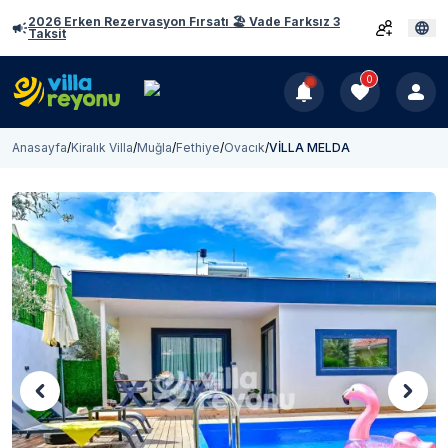
2026 Erken Rezervasyon Fırsatı 🏖️ Vade Farksız 3
Taksit
0
Anasayfa
/
Kiralık Villa
/
Muğla
/
Fethiye
/
Ovacık
/
VİLLA MELDA