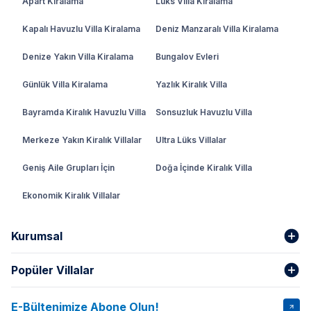
Apart Kiralama
Lüks Villa Kiralama
Kapalı Havuzlu Villa Kiralama
Deniz Manzaralı Villa Kiralama
Denize Yakın Villa Kiralama
Bungalov Evleri
Günlük Villa Kiralama
Yazlık Kiralık Villa
Bayramda Kiralık Havuzlu Villa
Sonsuzluk Havuzlu Villa
Merkeze Yakın Kiralık Villalar
Ultra Lüks Villalar
Geniş Aile Grupları İçin
Doğa İçinde Kiralık Villa
Ekonomik Kiralık Villalar
Kurumsal
Popüler Villalar
Hakkımızda
Gizlilik Şartları
İptal Şartları
Banka Hesapları
E-Bültenimize Abone Olun!
VİLLA SALKIM
VİLLA SLAY 1