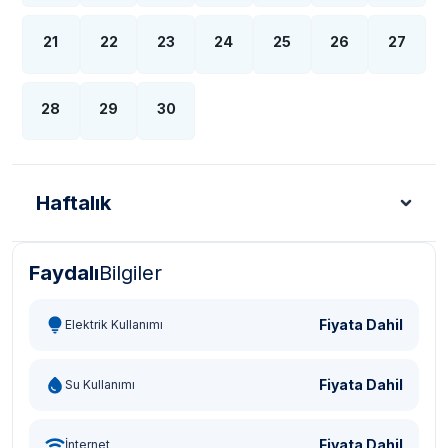
21
22
23
24
25
26
27
28
29
30
Haftalık
Faydalı
Bilgiler
Türk Lirası - TL
Dolar - USD
Sterlin - GBP
Eur
Fiyata Dahil
Elektrik Kullanımı
Fiyata Dahil
Su Kullanımı
Fiyata Dahil
İnternet