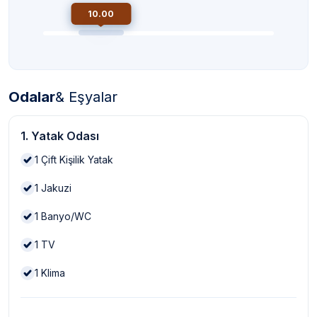
10.00
Odalar
& Eşyalar
1. Yatak Odası
1
Çift Kişilik Yatak
1
Jakuzi
1
Banyo/WC
1
TV
1
Klima