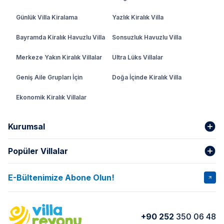
Günlük Villa Kiralama
Yazlık Kiralık Villa
Bayramda Kiralık Havuzlu Villa
Sonsuzluk Havuzlu Villa
Merkeze Yakın Kiralık Villalar
Ultra Lüks Villalar
Geniş Aile Grupları İçin
Doğa İçinde Kiralık Villa
Ekonomik Kiralık Villalar
Kurumsal
Popüler Villalar
Hakkımızda
Gizlilik Şartları
İptal Şartları
Banka Hesapları
E-Bültenimize Abone Olun!
VİLLA SALKIM
VİLLA SLAY 1
Kurumsal
Blog
VİLLA GOLD ROSE
VİLLA SARNIÇ
Yorumlar
Nasıl Kiralarım
+90 252
350 06 48
VİLLA OLENNA 1
VİLLA MERT