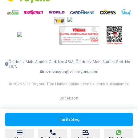
İletişim
Kiralama Sözleşmesi
VİLLA VERDANİA
VİLLA BELLA
Belgelerimiz
VİLLA MİRAVA
VILLA ADRIMA 1
VİLLA TİAMO
VİLLA ZEYTİN DALI
VİLLA LARA
VILLA ELMALI
VİLLA EVRİM 1
Ölüdeniz Mah. Atatürk Cad. No: 46/A, Ölüdeniz Mah. Atatürk Cad. No:
46/A
rezervasyon@villareyonu.com
© 2026 Villa Reyonu Tüm Hakları Saklıdır, İzinsiz İçerik Kullanılamaz.
Boceksoft
Fethiye Kas Kalkan 2
Tarih Seç
Sapanca