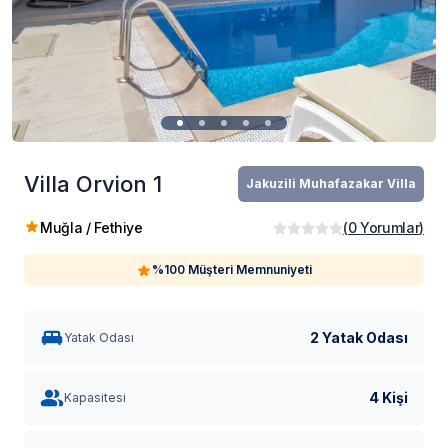
Villa Orvion 1
Jakuzili Muhafazakar Villa
Muğla / Fethiye
(
0
Yorumlar
)
%100 Müşteri Memnuniyeti
2 Yatak Odası
Yatak Odası
4 Kişi
Kapasitesi