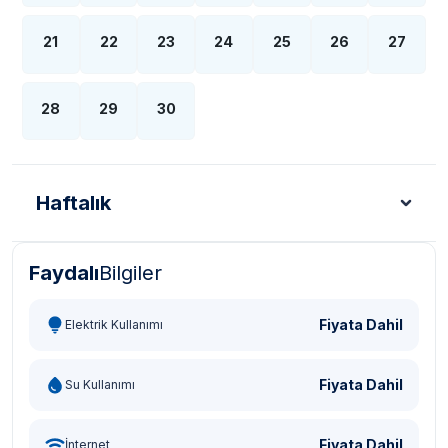
21
22
23
24
25
26
27
28
29
30
Haftalık
Faydalı
Bilgiler
Türk Lirası - TL
Dolar - USD
Sterlin - GBP
Eur
Fiyata Dahil
Elektrik Kullanımı
Fiyata Dahil
Su Kullanımı
Fiyata Dahil
İnternet