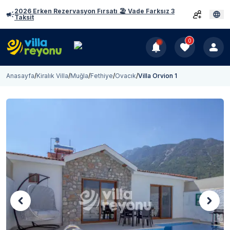
2026 Erken Rezervasyon Fırsatı 🏖️ Vade Farksız 3
Taksit
0
Anasayfa
/
Kiralık Villa
/
Muğla
/
Fethiye
/
Ovacık
/
Villa Orvion 1