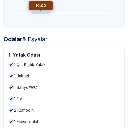
10.00
Odalar
& Eşyalar
1. Yatak Odası
1
Çift Kişilik Yatak
1
Jakuzi
1
Banyo/WC
1
TV
2
Komodin
1
Elbise dolabı