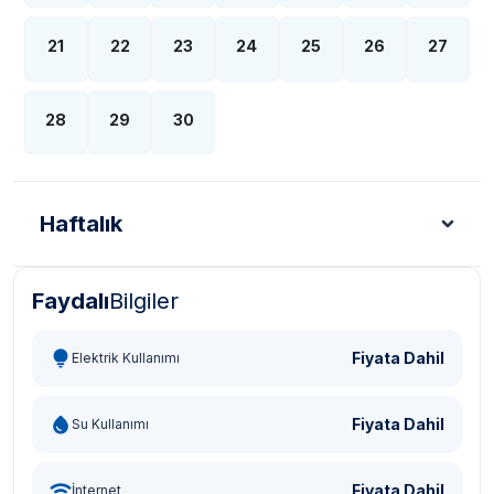
21
22
23
24
25
26
27
28
29
30
Haftalık
Faydalı
Bilgiler
Türk Lirası - TL
Dolar - USD
Sterlin - GBP
Eur
Fiyata Dahil
Elektrik Kullanımı
Fiyata Dahil
Su Kullanımı
Fiyata Dahil
İnternet