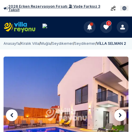
2026 Erken Rezervasyon Fırsatı 🏖️ Vade Farksız 3
Taksit
0
Anasayfa
/
Kiralık Villa
/
Muğla
/
Seydikemer
/
Seydikemer
/
VİLLA SELMAN 2