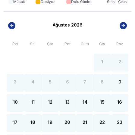
Müsait
Opsiyon
Dolu Günler
Giriş - Çıkış
objeler gerçeğinden daha büyük olarak
görülebilmektedir.
***BÖLGE İLE İLGİLİ KRİTİK BİLGİLER***
Ağustos 2026
* Seydikemer bölgesinde özellikle yaz aylarında yoğun
nüfus artışı sebebiyle; bölge genelinde nadiren de olsa
internet, elektrik ve su kesintileri yaşanabilmektedir.
Pzt
Sal
Çar
Per
Cum
Cts
Paz
1
2
3
4
5
6
7
8
9
10
11
12
13
14
15
16
17
18
19
20
21
22
23