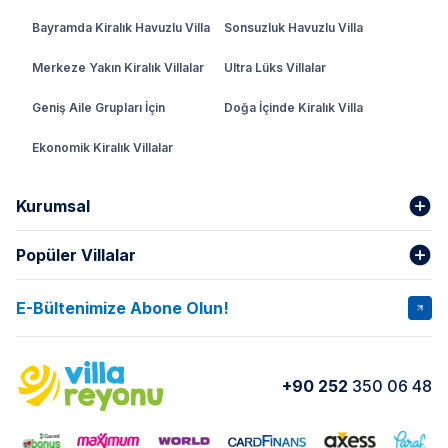
Bayramda Kiralık Havuzlu Villa
Sonsuzluk Havuzlu Villa
Merkeze Yakın Kiralık Villalar
Ultra Lüks Villalar
Geniş Aile Grupları İçin
Doğa İçinde Kiralık Villa
Ekonomik Kiralık Villalar
Kurumsal
Popüler Villalar
Hakkımızda
Gizlilik Şartları
İptal Şartları
Banka Hesapları
E-Bültenimize Abone Olun!
VİLLA SALKIM
VİLLA SLAY 1
Kurumsal
Blog
VİLLA GOLD ROSE
VİLLA SARNIÇ
Yorumlar
Nasıl Kiralarım
+90 252
350 06 48
VİLLA OLENNA 1
VİLLA MERT
İletişim
Kiralama Sözleşmesi
VİLLA VERDANİA
VİLLA BELLA