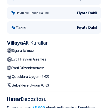
Fiyata Dahil
Havuz ve Bahçe Bakımı
Fiyata Dahil
Tüpgaz
Villaya
Ait Kurallar
Sigara İçilmez
Evcil Hayvan Giremez
Parti Düzenlenemez
Çocuklara Uygun (2-12)
Bebeklere Uygun (0-2)
Hasar
Depozitosu
Depozito ücreti
₺5.000
olarak belirlenmiştir. Konaklama