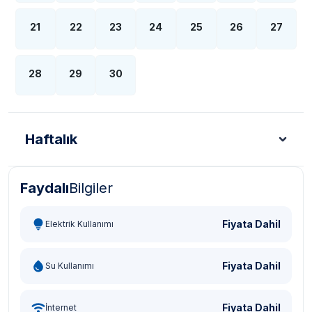
21
22
23
24
25
26
27
28
29
30
Haftalık
Faydalı
Bilgiler
Türk Lirası - TL
Dolar - USD
Sterlin - GBP
Eur
Fiyata Dahil
Elektrik Kullanımı
Fiyata Dahil
Su Kullanımı
Fiyata Dahil
İnternet