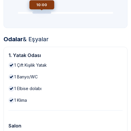
10:00
Odalar
& Eşyalar
1. Yatak Odası
1
Çift Kişilik Yatak
1
Banyo/WC
1
Elbise dolabı
1
Klima
Salon