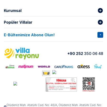
Kurumsal
Popüler Villalar
Hakkımızda
Gizlilik Şartları
İptal Şartları
Banka Hesapları
E-Bültenimize Abone Olun!
VİLLA SALKIM
VİLLA SLAY 1
Kurumsal
Blog
VİLLA GOLD ROSE
VİLLA SARNIÇ
Yorumlar
Nasıl Kiralarım
+90 252
350 06 48
VİLLA OLENNA 1
VİLLA MERT
İletişim
Kiralama Sözleşmesi
VİLLA VERDANİA
VİLLA BELLA
Belgelerimiz
VİLLA MİRAVA
VILLA ADRIMA 1
VİLLA TİAMO
VİLLA ZEYTİN DALI
VİLLA LARA
VILLA ELMALI
VİLLA EVRİM 1
Ölüdeniz Mah. Atatürk Cad. No: 46/A, Ölüdeniz Mah. Atatürk Cad. No: