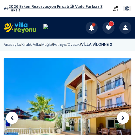
2026 Erken Rezervasyon Fırsatı 🏖️ Vade Farksız 3
Taksit
0
Anasayfa
/
Kiralık Villa
/
Muğla
/
Fethiye
/
Ovacık
/
VİLLA VİLONNE 3