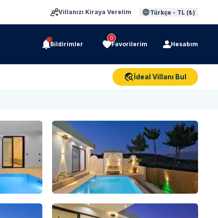
Villanızı Kiraya Verelim
Türkçe
-
TL (₺)
0
Bildirimler
Favorilerim
Hesabım
İdeal Villanı Bul