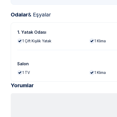
Odalar
& Eşyalar
1. Yatak Odası
1
Çift Kişilik Yatak
1
Klima
Salon
1
TV
1
Klima
Yorumlar