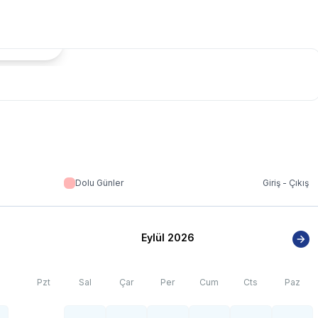
tada Göster
a yoğun nüfus artışı sebebiyle; bölge genelinde nadiren de
Dolu Günler
Giriş - Çıkış
Eylül 2026
Pzt
Sal
Çar
Per
Cum
Cts
Paz