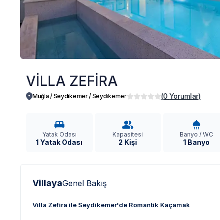
VİLLA ZEFİRA
(
0
Yorumlar
)
Muğla / Seydikemer
/
Seydikemer
Yatak Odası
Kapasitesi
Banyo / WC
1 Yatak Odası
2 Kişi
1 Banyo
Villaya
Genel Bakış
Villa Zefira ile Seydikemer'de Romantik Kaçamak