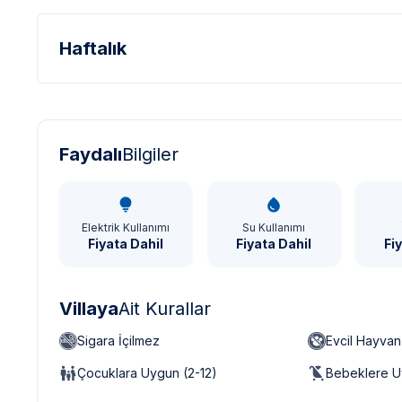
Haftalık
Türk Lirası - TL
Dolar - USD
Sterlin - GBP
Faydalı
Bilgiler
Elektrik Kullanımı
Su Kullanımı
Fiyata Dahil
Fiyata Dahil
Fi
Villaya
Ait Kurallar
Sigara İçilmez
Evcil Hayva
Çocuklara Uygun (2-12)
Bebeklere U