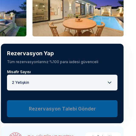
Tüm fotoğrafları gör
(
25
)
Rezervasyon Yap
Tüm rezervasyonlarınız %100 para iadesi güvenceli
Misafir Sayısı
2 Yetişkin
Rezervasyon Talebi Gönder