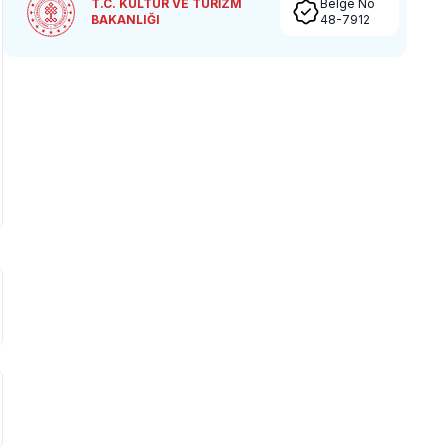
T.C. KÜLTÜR VE TURİZM
Belge No
BAKANLIĞI
48-7912